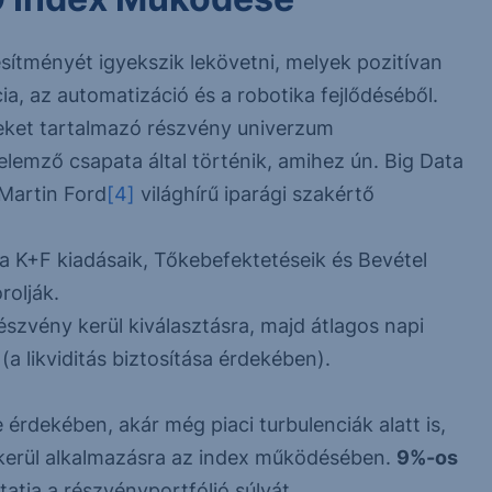
esítményét igyekszik lekövetni, melyek pozitívan
a, az automatizáció és a robotika fejlődéséből.
yeket tartalmazó részvény univerzum
lemző csapata által történik, amihez ún. Big Data
 Martin Ford
[4]
világhírű iparági szakértő
a K+F kiadásaik, Tőkebefektetéseik és Bevétel
rolják.
részvény kerül kiválasztásra, majd átlagos napi
(a likviditás biztosítása érdekében).
e érdekében, akár még piaci turbulenciák alatt is,
l kerül alkalmazásra az index működésében.
9%-os
atja a részvényportfólió súlyát