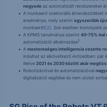
negyede
az automatizált rendszereket éri
A munkaerő szektorális átrendeződését is
eredménye, mely szerint
egyszerűbb újr
munkaerőt
[2]
. Sok esetben komolyabb p
A KPMG tanulmánya szerint
40-75%-kal 
2
automatizáció alkalmazása
A
mestereséges intelligencia vezette ro
indulhat az elkövetkező évtizedben: pár
illetve
2021 és 2030 között akár megtízs
Robotizációval és automatizációval
nagyo
digitalizáció segítése és nem utolsó sorb
SG Rise of the Robots VT