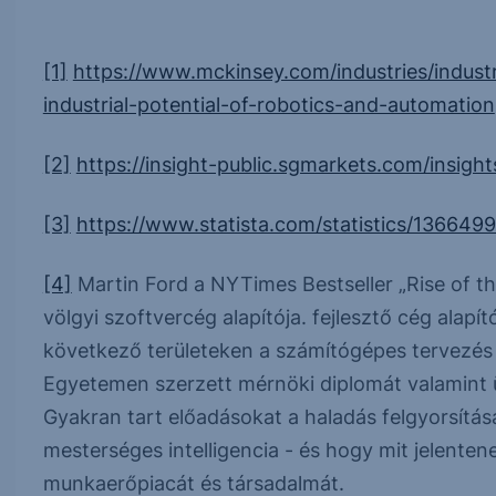
[1]
https://www.mckinsey.com/industries/industr
industrial-potential-of-robotics-and-automation
[2]
https://insight-public.sgmarkets.com/insight
[3]
https://www.statista.com/statistics/1366499/
[4]
Martin Ford a NYTimes Bestseller „Rise of th
völgyi szoftvercég alapítója. fejlesztő cég alapí
következő területeken a számítógépes tervezés é
Egyetemen szerzett mérnöki diplomát valamint üz
Gyakran tart előadásokat a haladás felgyorsítás
mesterséges intelligencia - és hogy mit jelenten
munkaerőpiacát és társadalmát.