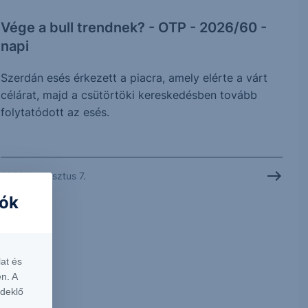
Vége a bull trendnek? - OTP - 2026/60 -
napi
Szerdán esés érkezett a piacra, amely elérte a várt
célárat, majd a csütörtöki kereskedésben tovább
folytatódott az esés.
2026. augusztus 7.
iók
at és
n. A
rdeklő