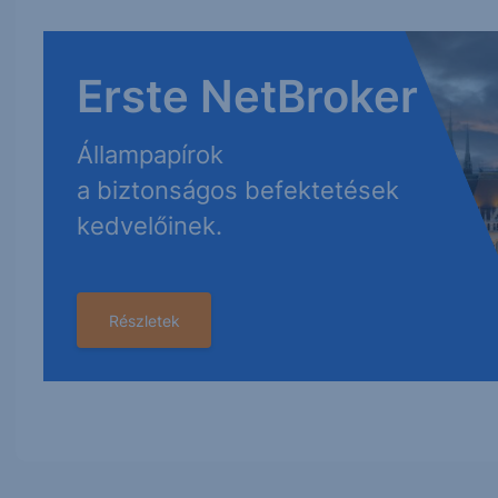
Erste NetBroker
Állampapírok
a biztonságos befektetések
kedvelőinek.
Részletek