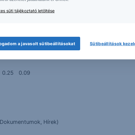
1.95%
0.70%
es süti tájékoztató letöltése
7.95%
8.20%
ogadom a javasolt sütibeállításokat
Sütibeállítások keze
-9.76
-17.33%
%
0.25
0.09
, Dokumentumok, Hírek)