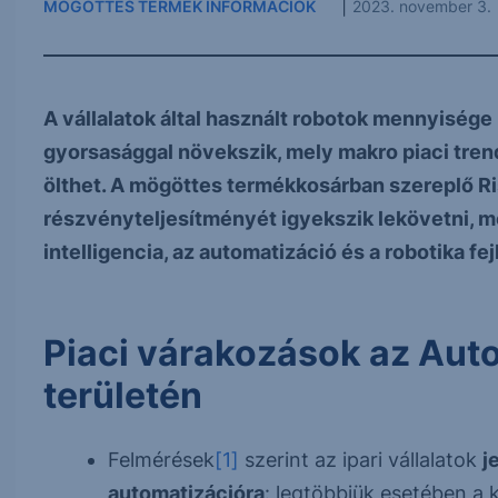
|
MÖGÖTTES TERMÉK INFORMÁCIÓK
2023. november 3.
A vállalatok által használt robotok mennyisége
gyorsasággal növekszik, mely makro piaci tre
ölthet. A mögöttes termékkosárban szereplő Ri
részvényteljesítményét igyekszik lekövetni, 
intelligencia, az automatizáció és a robotika fe
Piaci várakozások az Aut
területén
Felmérések
[1]
szerint az ipari vállalatok
j
automatizációra
: legtöbbjük esetében a