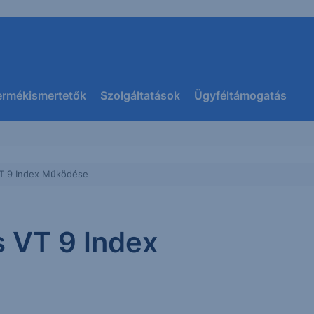
ermékismertetők
Szolgáltatások
Ügyféltámogatás
VT 9 Index Működése
s VT 9 Index