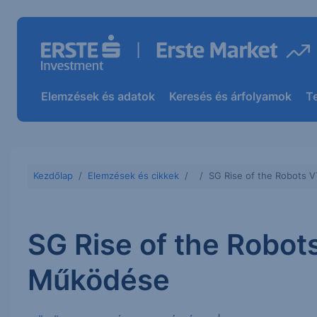
Elemzések és adatok
Keresés és árfolyamok
T
Kezdőlap
Elemzések és cikkek
SG Rise of the Robots 
SG Rise of the Robot
Működése