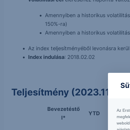
Amennyiben a historikus volatilitá
150%-ra)
Amennyiben a historikus volatilitás
Az index teljesítményéből levonásra kerü
Index indulása
: 2018.02.02
Sü
Teljesítmény (2023.11.02-
Bevezetéstő
Az Ers
YTD
6 hóna
megfel
l*
webold
ajánlat