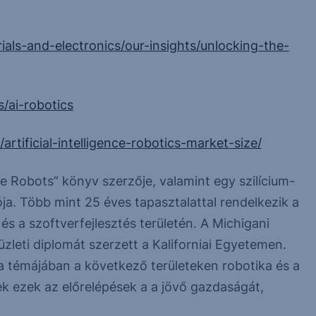
ials-and-electronics/our-insights/unlocking-the-
s/ai-robotics
artificial-intelligence-robotics-market-size/
e Robots” könyv szerzője, valamint egy szilícium-
tója. Több mint 25 éves tapasztalattal rendelkezik a
s a szoftverfejlesztés területén. A Michigani
leti diplomát szerzett a Kaliforniai Egyetemen.
a témájában a következő területeken robotika és a
ek ezek az előrelépések a a jövő gazdaságát,