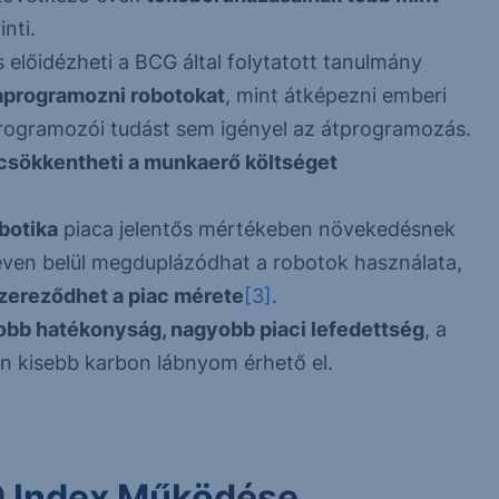
nti.
 előidézheti a BCG által folytatott tanulmány
aprogramozni robotokat
, mint átképezni emberi
rogramozói tudást sem igényel az átprogramozás.
csökkentheti a munkaerő költséget
botika
piaca jelentős mértékeben növekedésnek
 éven belül megduplázódhat a robotok használata,
zereződhet a piac mérete
[3]
.
bb hatékonyság, nagyobb piaci lefedettség
, a
an kisebb karbon lábnyom érhető el.
 9 Index Működése