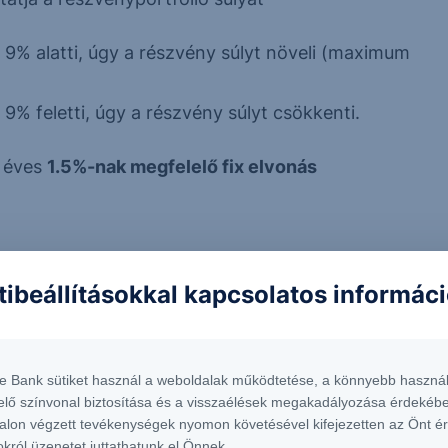
s 9% alatti, úgy a részvény súlyt növeli (maximum
 9% feletti, úgy a részvény súlyt csökkenti.
l éves
1.5%-nak megfelelő fix elvonás
tibeállításokkal kapcsolatos informác
i adatok alapján)
te Bank sütiket használ a weboldalak működtetése, a könnyebb használ
p
1 év
3 év*
elő színvonal biztosítása és a visszaélések megakadályozása érdekébe
alon végzett tevékenységek nyomon követésével kifejezetten az Önt é
okról üzenetet juttathatunk el Önnek.