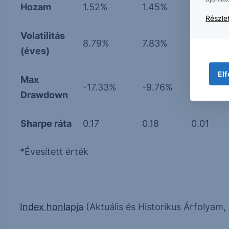
Hozam
1.52%
1.45%
0.04%
Részlet
Volatilitás
8.79%
7.83%
8.23%
(éves)
Elf
Max
-17.33%
-9.76%
-9.76%
Drawdown
Sharpe ráta
0.17
0.18
0.01
*Évesített érték
Index honlapja
(Aktuális és Historikus Árfolyam