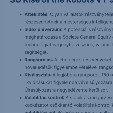
Áttekintés
: Olyan vállalatok részvénytelj
részesedhetnek a mesterséges intelligenci
Index univerzum
: A potenciális részvén
meghatározása a Societe General Equity e
technológiát is igénybe vesznek, valamit
segítségét.
Rangsorolás
: A lehetséges részvényeket 
növekedésük figyelembe vételével rangso
Kiválasztás
: A legjobbra rangsorolt 150 
likviditásukat figyelembe véve súlyozásra 
Újrasúlyozásra negyedévente kerül sor.
Volatilitás kontrol
: A stabilitás megőrzés
kockázatot csökkentő volatilitás kontro
volatilitási cél
eléréséhez naponta változt