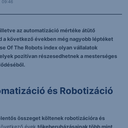
 09:46
 illetve az automatizáció mértéke átütő
nd a következő években még nagyobb léptéket
se Of The Robots index olyan vállalatok
melyek pozitívan részesedhetnek a mesterséges
jlődéséből.
omatizáció és Robotizáció
elentős összeget költenek robotizációra és
 következő évek
tőkeberuházásainak több mint