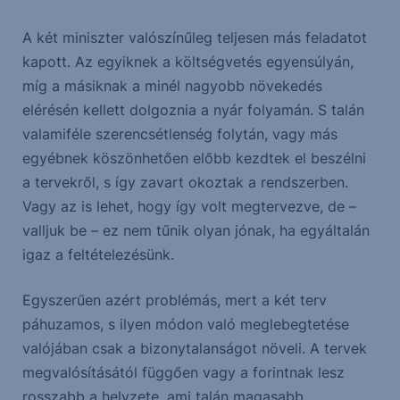
A két miniszter valószínűleg teljesen más feladatot
kapott. Az egyiknek a költségvetés egyensúlyán,
míg a másiknak a minél nagyobb növekedés
elérésén kellett dolgoznia a nyár folyamán. S talán
valamiféle szerencsétlenség folytán, vagy más
egyébnek köszönhetően előbb kezdtek el beszélni
a tervekről, s így zavart okoztak a rendszerben.
Vagy az is lehet, hogy így volt megtervezve, de –
valljuk be – ez nem tűnik olyan jónak, ha egyáltalán
igaz a feltételezésünk.
Egyszerűen azért problémás, mert a két terv
páhuzamos, s ilyen módon való meglebegtetése
valójában csak a bizonytalanságot növeli. A tervek
megvalósításától függően vagy a forintnak lesz
rosszabb a helyzete, ami talán magasabb