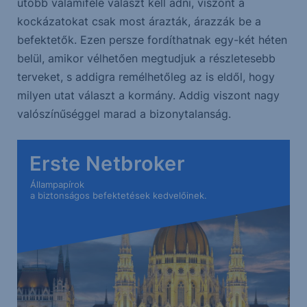
utóbb valamiféle választ kell adni, viszont a
kockázatokat csak most árazták, árazzák be a
befektetők. Ezen persze fordíthatnak egy-két héten
belül, amikor vélhetően megtudjuk a részletesebb
terveket, s addigra remélhetőleg az is eldől, hogy
milyen utat választ a kormány. Addig viszont nagy
valószínűséggel marad a bizonytalanság.
Erste Netbroker
Állampapírok
a biztonságos befektetések kedvelőinek.