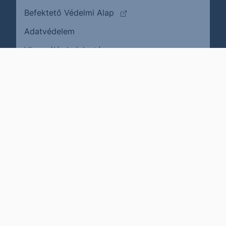
(külső oldalra ugrik)
Befektető Védelmi Alap
Adatvédelem
(külső oldalra ugrik)
Visszaélés bejelentése
Karrier
Impresszum
Cookie policy