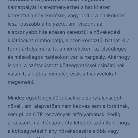
kamatpályát is eredményezhet s hat ki ezen
keresztül a növekedésre, vagy pedig a bankoknak
lesz rosszabb a helyzete, ami viszont az
alacsonyabb hitelezésen keresztül a növekedési
kilátásokat rombolhatja, s ezen keresztül hathat ki a
forint árfolyamára. Itt a mértékeken, az elsődleges
és másodlagos hatásokon van a hangsúly. Akárhogy
is van, a szétcsúszott költségvetéssel csinálni kell
valamit, s biztos nem elég csak a hiánycélokat
megemelni.
Mindez együtt egyelőre csak a bizonytalanságot
növeli, ami alapvetően nem kedvez sem a forintnak,
sem pl. az OTP részvények árfolyamának. Pedig
arra azért már hónapok óta lehetett számítani, hogy
a költségvetési hiány növekedésére előbb vagy