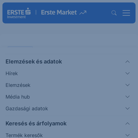
PIACI HÍREK
Elemzések és adatok
Zajlik az élet
Hírek
KOMMENTÁR
Elemzések
Miró
Vezető
2023. szeptember
|
Média hub
József
elemző
25. 12:45
Gazdasági adatok
Miközben az OSIRIS-REx visszajött a Bennu
Keresés és árfolyamok
aszteroidáról, amely – akárhogy is – az Androméda
Termék keresők