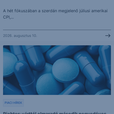
A hét fókuszában a szerdán megjelenő júliusi amerikai
CPI,...
2026. augusztus 10.
PIACI HÍREK
Richter: várttól elmaradó második negyedéves