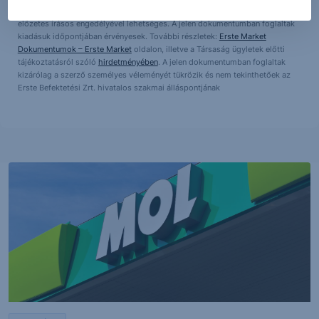
többszörözése, publikálása, átdolgozása, terjesztése kizárólag a Társaság
előzetes írásos engedélyével lehetséges. A jelen dokumentumban foglaltak
kiadásuk időpontjában érvényesek. További részletek:
Erste Market
Dokumentumok – Erste Market
oldalon, illetve a Társaság ügyletek előtti
tájékoztatásról szóló
hirdetményében
. A jelen dokumentumban foglaltak
kizárólag a szerző személyes véleményét tükrözik és nem tekinthetőek az
Erste Befektetési Zrt. hivatalos szakmai álláspontjának