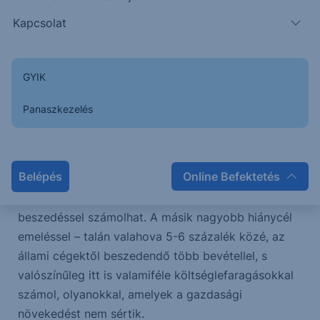
Kapcsolat
Ha csak a gazdaságra és a tőzsdei cégekre
gondolunk, sikerült néhány nap alatt teljes zavart
kreálni a fejünkben az egymásnak ellentmondó
GYIK
nyilatkozatokkal. Ezekből pedig az körvonalazódik,
hogy valószínűleg több terv létezik. Az egyiket a
Panaszkezelés
pénzügyminisztériumban dolgozhatták ki, míg a
másikat a gazdaságfejlesztési minisztériumban. Az
előbbi kisebb hiánycél emeléssel – talán valahova
Belépés
Online Befektetés
4,5 százalék környékére, további
költséglefaragással és esetlegesen több adó
beszedéssel számolhat. A másik nagyobb hiánycél
emeléssel – talán valahova 5-6 százalék közé, az
állami cégektől beszedendő több bevétellel, s
valószínűleg itt is valamiféle költséglefaragásokkal
számol, olyanokkal, amelyek a gazdasági
növekedést nem sértik.