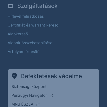
Szolgáltatások
Hírlevél feliratkozás
Certifikát és warrant kereső
Alapkereső
Alapok összehasonlítása
Árfolyam értesítő
Befektetések védelme
Biztonsági központ
(külső oldalra ugrik)
Pénzügyi Navigátor
(külső oldalra ugrik)
MNB ÉSZLA