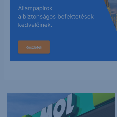
Állampapírok
a biztonságos befektetések
kedvelőinek.
Részletek