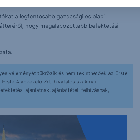
tókat a legfontosabb gazdasági és piaci
átteréről, hogy megalapozottabb befektetési
zata.
yes véleményét tükrözik és nem tekinthetőek az Erste
z Erste Alapkezelő Zrt. hivatalos szakmai
ektetési ajánlatnak, ajánlattételi felhívásnak,
.