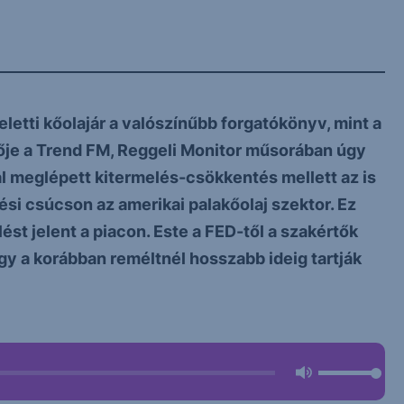
letti kőolajár a valószínűbb forgatókönyv, mint a
emzője a Trend FM, Reggeli Monitor műsorában úgy
al meglépett kitermelés-csökkentés mellett az is
elési csúcson az amerikai palakőolaj szektor. Ez
st jelent a piacon. Este a FED-től a szakértők
ogy a korábban reméltnél hosszabb ideig tartják