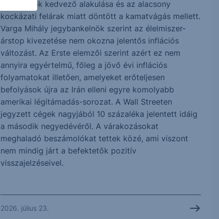
folyamatok kedvező alakulása és az alacsony
kockázati felárak miatt döntött a kamatvágás mellett.
Varga Mihály jegybankelnök szerint az élelmiszer-
árstop kivezetése nem okozna jelentős inflációs
változást. Az Erste elemzői szerint azért ez nem
annyira egyértelmű, főleg a jövő évi inflációs
folyamatokat illetően, amelyeket erőteljesen
befolyások újra az Irán elleni egyre komolyabb
amerikai légitámadás-sorozat. A Wall Streeten
jegyzett cégek nagyjából 10 százaléka jelentett idáig
a második negyedévéről. A várakozásokat
meghaladó beszámolókat tettek közé, ami viszont
nem mindig járt a befektetők pozitív
visszajelzéseivel.
2026. július 23.