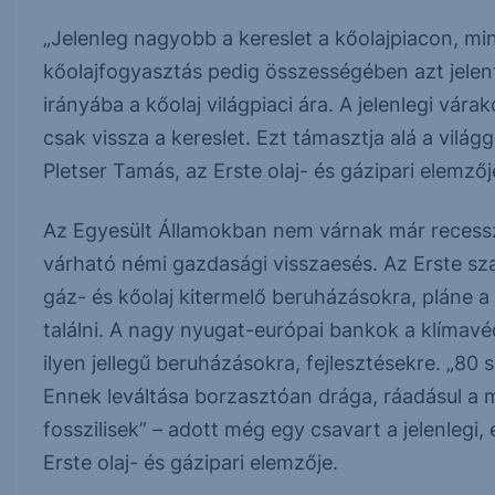
„Jelenleg nagyobb a kereslet a kőolajpiacon, mi
kőolajfogyasztás pedig összességében azt jelen
irányába a kőolaj világpiaci ára. A jelenlegi vára
csak vissza a kereslet. Ezt támasztja alá a világ
Pletser Tamás, az Erste olaj- és gázipari elemzőj
Az Egyesült Államokban nem várnak már recesszi
várható némi gazdasági visszaesés. Az Erste sza
gáz- és kőolaj kitermelő beruházásokra, pláne 
találni. A nagy nyugat-európai bankok a klímav
ilyen jellegű beruházásokra, fejlesztésekre. „80 
Ennek leváltása borzasztóan drága, ráadásul a 
fosszilisek” – adott még egy csavart a jelenlegi,
Erste olaj- és gázipari elemzője.