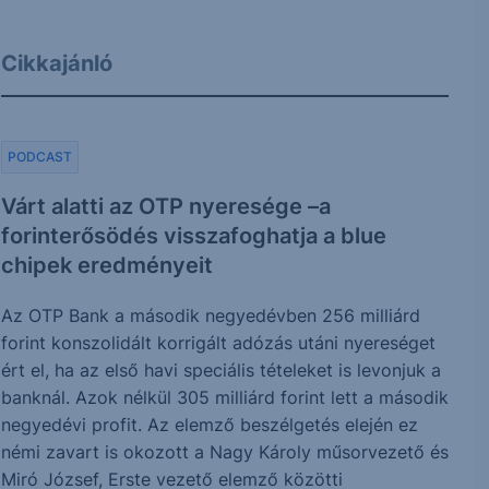
Cikkajánló
PODCAST
Várt alatti az OTP nyeresége –a
forinterősödés visszafoghatja a blue
chipek eredményeit
Az OTP Bank a második negyedévben 256 milliárd
forint konszolidált korrigált adózás utáni nyereséget
ért el, ha az első havi speciális tételeket is levonjuk a
banknál. Azok nélkül 305 milliárd forint lett a második
negyedévi profit. Az elemző beszélgetés elején ez
némi zavart is okozott a Nagy Károly műsorvezető és
Miró József, Erste vezető elemző közötti