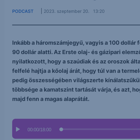
|
PODCAST
2023. szeptember 20. 13:20
Inkább a háromszámjegyű, vagyis a 100 dollár fe
90 dollár alatti. Az Erste olaj- és gázipari el
nyilatkozott, hogy a szaúdiak és az oroszok ált
felfelé hajtja a kőolaj árát, hogy túl van a term
pedig összességében világszerte kínálatszűkülé
többsége a kamatszint tartását várja, és azt, h
majd fenn a magas alaprátát.
00:00
/
18:00