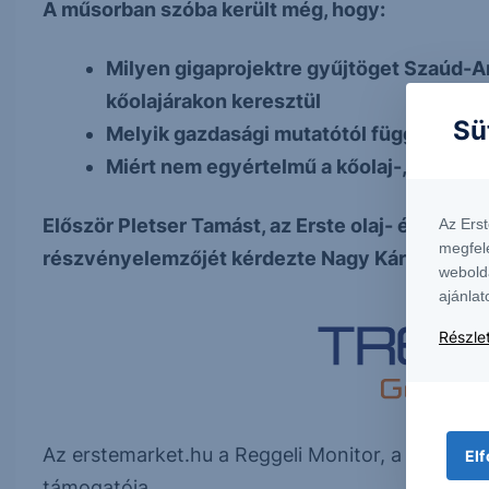
A műsorban szóba került még, hogy:
Milyen gigaprojektre gyűjtöget Szaúd-A
kőolajárakon keresztül
Sü
Melyik gazdasági mutatótól függ az, ho
Miért nem egyértelmű a kőolaj-, földgáz
Először Pletser Tamást, az Erste olaj- és gázip
Az Ers
megfel
részvényelemzőjét kérdezte Nagy Károly a Reg
webold
ajánlat
Részlet
Az erstemarket.hu a Reggeli Monitor, a Trend F
Elf
támogatója.