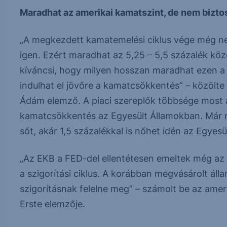
Maradhat az amerikai kamatszint, de nem bizto
„A megkezdett kamatemelési ciklus vége még n
igen. Ezért maradhat az 5,25 – 5,5 százalék kö
kíváncsi, hogy milyen hosszan maradhat ezen a s
indulhat el jövőre a kamatcsökkentés” – közölte
Ádám elemző. A piaci szereplők többsége most a
kamatcsökkentés az Egyesült Államokban. Már n
sőt, akár 1,5 százalékkal is nőhet idén az Egyes
„Az EKB a FED-del ellentétesen emeltek még az 
a szigorítási ciklus. A korábban megvásárolt ál
szigorításnak felelne meg” – számolt be az amer
Erste elemzője.