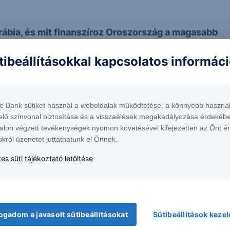
rábia, és mit finanszíroz Oroszország a magasabb
tibeállításokkal kapcsolatos informác
gy megáll-e a kamatemelésben a FED
- és szénkorszak vége?
ari elemzőjét, majd Péntek Ádámot, az Erste
te Bank sütiket használ a weboldalak működtetése, a könnyebb használ
elő színvonal biztosítása és a visszaélések megakadályozása érdekébe
geli Monitorban.
alon végzett tevékenységek nyomon követésével kifejezetten az Önt é
okról üzenetet juttathatunk el Önnek.
es süti tájékoztató letöltése
M reggeli hírműsorának kiemelt szakmai
ogadom a javasolt sütibeállításokat
Sütibeállítások keze