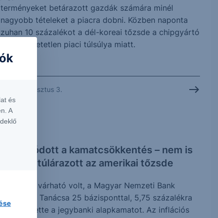
terményeket betárazott gazdák számára minél
nagyobb tételeket a piacra dobni. Közben naponta
zuhan 10 százalékot a dél-koreai tőzsde a chipgyártó
cégek hihetetlen piaci túlsúlya miatt.
iók
2026. augusztus 3.
at és
n. A
rdeklő
PODCAST
Folytatódott a kamatcsökkentés – nem is
annyira túlárazott az amerikai tőzsde
Ahogy az várható volt, a Magyar Nemzeti Bank
Monetáris Tanácsa 25 bázisponttal, 5,75 százalékra
lése
csökkentette a jegybanki alapkamatot. Az inflációs