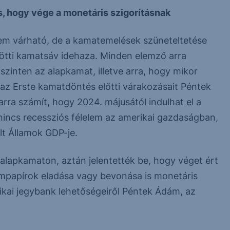
s, hogy vége a monetáris szigorításnak
em várható, de a kamatemelések szüneteltetése
zötti kamatsáv idehaza. Minden elemző arra
zinten az alapkamat, illetve arra, hogy mikor
 az Erste kamatdöntés előtti várakozásait Péntek
rra számít, hogy 2024. májusától indulhat el a
incs recessziós félelem az amerikai gazdaságban,
ült Államok GDP-je.
alapkamaton, aztán jelentették be, hogy véget ért
lampapírok eladása vagy bevonása is monetáris
ikai jegybank lehetőségeiről Péntek Ádám, az