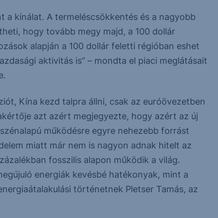
nt a kínálat. A termeléscsökkentés és a nagyobb
theti, hogy tovább megy majd, a 100 dollár
kozások alapján a 100 dollár feletti régióban eshet
gazdasági aktivitás is” – mondta el piaci meglátásait
e.
ót, Kína kezd talpra állni, csak az euróövezetben
kértője azt azért megjegyezte, hogy azért az új
a szénalapú működésre egyre nehezebb forrást
édelem miatt már nem is nagyon adnak hitelt az
százalékban fosszilis alapon működik a világ.
megújuló energiák kevésbé hatékonyak, mint a
 energiaátalakulási történetnek Pletser Tamás, az