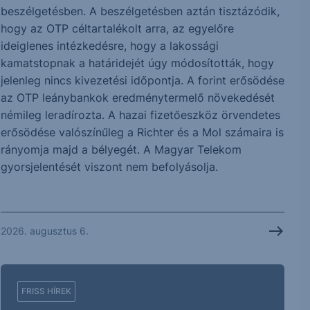
beszélgetésben. A beszélgetésben aztán tisztázódik,
hogy az OTP céltartalékolt arra, az egyelőre
ideiglenes intézkedésre, hogy a lakossági
kamatstopnak a határidejét úgy módosították, hogy
jelenleg nincs kivezetési időpontja. A forint erősödése
az OTP leánybankok eredménytermelő növekedését
némileg leradírozta. A hazai fizetőeszköz örvendetes
erősödése valószínűleg a Richter és a Mol számaira is
rányomja majd a bélyegét. A Magyar Telekom
gyorsjelentését viszont nem befolyásolja.
2026. augusztus 6.
FRISS HÍREK