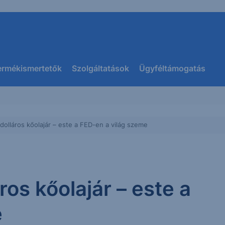
ermékismertetők
Szolgáltatások
Ügyféltámogatás
olláros kőolajár – este a FED-en a világ szeme
os kőolajár – este a
e