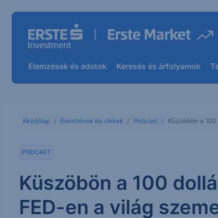
Elemzések és adatok
Keresés és árfolyamok
T
Kezdőlap
Elemzések és cikkek
Podcast
Küszöbön a 100 d
PODCAST
Küszöbön a 100 dollár
FED-en a világ szem