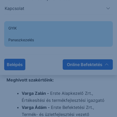
Témáink:
Kapcsolat
Milyen befektetéseket terhel júliustól az új
adó?
GYIK
Mit érdemes másképp tenni ezentúl amikor
befektetésről döntesz?
Panaszkezelés
Rövid-, közép-, hosszú távú befektetések
stratégiák.
Értékmegőrző megtakarítások a jelen piaci
Belépés
Online Befektetés
helyzetben.
Meghívott szakértőink:
Varga Zalán -
Erste Alapkezelő Zrt.,
Értékesítési és termékfejlesztési igazgató
Varga Ádám -
Erste Befektetési Zrt.,
Termék- és üzletfejlesztési vezető