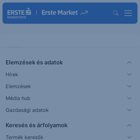
VIDEÓ
Elemzések és adatok
Befektetéseket terhelő új adó jön
Hírek
július 1-től
Elemzések
VIDEÓ
Média hub
|
2023. június 29. 13:15
Gazdasági adatok
Keresés és árfolyamok
2023. június 21. Erste prémium webinárium. A
205/2023. (V. 31.) Korm. rendelet értelmében
Termék keresők