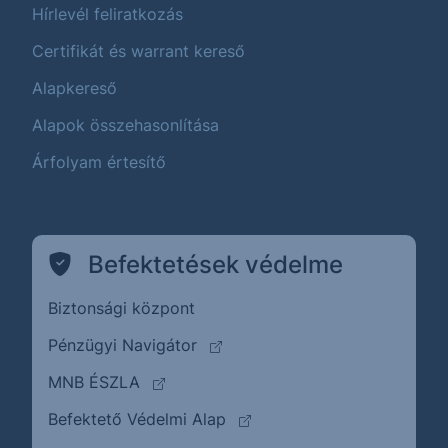
Hírlevél feliratkozás
Certifikát és warrant kereső
Alapkereső
Alapok összehasonlítása
Árfolyam értesítő
Befektetések védelme
Biztonsági központ
(külső oldalra ugrik)
Pénzügyi Navigátor
(külső oldalra ugrik)
MNB ÉSZLA
(külső oldalra ugrik)
Befektető Védelmi Alap