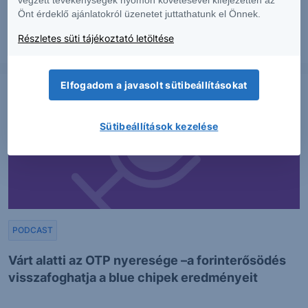
végzett tevékenységek nyomon követésével kifejezetten az
Önt érdeklő ajánlatokról üzenetet juttathatunk el Önnek.
Részletes süti tájékoztató letöltése
2026. augusztus 6.
Elfogadom a javasolt sütibeállításokat
Sütibeállítások kezelése
PODCAST
Várt alatti az OTP nyeresége –a forinterősödés
visszafoghatja a blue chipek eredményeit