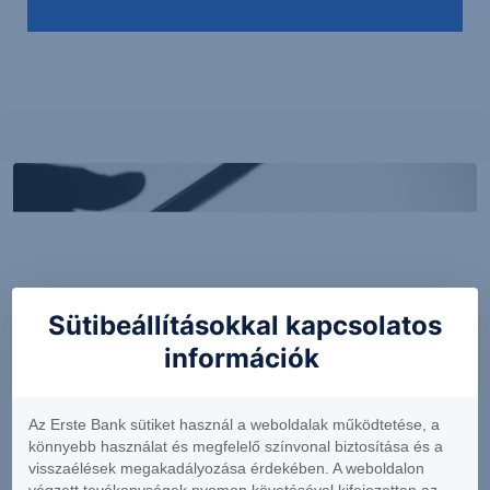
Sütibeállításokkal kapcsolatos
információk
PIACI HÍREK
Az Erste Bank sütiket használ a weboldalak működtetése, a
könnyebb használat és megfelelő színvonal biztosítása és a
MTel: Változatlan második negyedéves
visszaélések megakadályozása érdekében. A weboldalon
eredmény