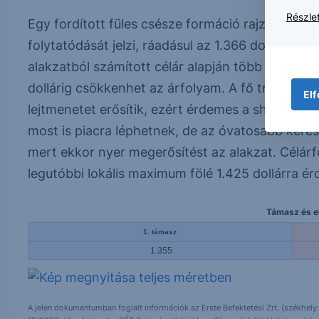
Részlet
Egy fordított füles csésze formáció rajzolódott k
folytatódását jelzi, ráadásul az 1.366 dolláros 
alakzatból számított célár alapján több mint 150
dollárig csökkenhet az árfolyam. A fő trend is l
Elf
lejtmenetet erősítik, ezért érdemes a short old
most is piacra léphetnek, de az óvatosabb ker
mert ekkor nyer megerősítést az alakzat. Célárfo
legutóbbi lokális maximum fölé 1.425 dollárra ér
Támasz és el
1. támasz
1.355
A jelen dokumentumban foglalt információk az Erste Befektetési Zrt. (székhely: