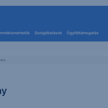
ermékismertetők
Szolgáltatások
Ügyféltámogatás
rany
ny