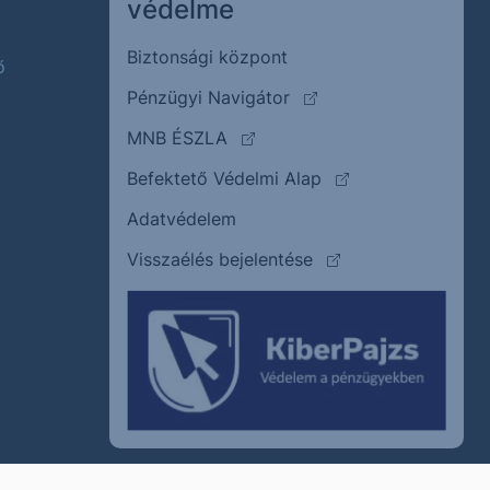
védelme
Biztonsági központ
ő
(külső oldalra ugrik)
Pénzügyi Navigátor
(külső oldalra ugrik)
MNB ÉSZLA
(külső oldalra ugrik
Befektető Védelmi Alap
Adatvédelem
(külső oldalra ugrik)
Visszaélés bejelentése