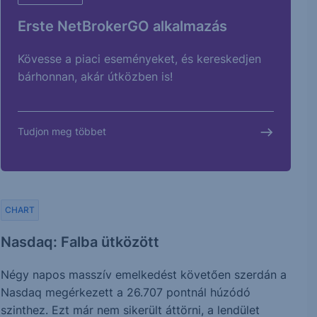
Erste NetBrokerGO alkalmazás
Kövesse a piaci eseményeket, és kereskedjen
bárhonnan, akár útközben is!
Tudjon meg többet
CHART
Nasdaq: Falba ütközött
Négy napos masszív emelkedést követően szerdán a
Nasdaq megérkezett a 26.707 pontnál húzódó
szinthez. Ezt már nem sikerült áttörni, a lendület