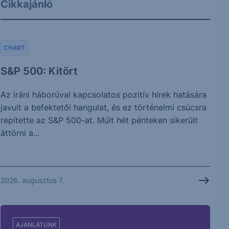
Cikkajánló
CHART
S&P 500: Kitört
Az iráni háborúval kapcsolatos pozitív hírek hatására
javult a befektetői hangulat, és ez történelmi csúcsra
repítette az S&P 500-at. Múlt hét pénteken sikerült
áttörni a...
2026. augusztus 7.
AJÁNLATUNK