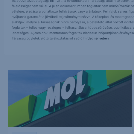
19/2002; tőzsdetagság: BÉT Zrt.; a továbbiakban: Társaság) által hitelesnek t
felelősséget nem vállal. A jelen dokumentumban foglaltak nem minősíthetők be
vételére, eladására vonatkozó felhívásnak vagy ajánlatnak. Felhívjuk szíves fig
nyújtanak garanciát a jövőbeli teljesítményre nézve. A tőkepiaci és makrogazd
alakítják, melyre a Társaságnak nincs befolyása, a befektető által hozott dö
foglaltak – teljes vagy részleges – felhasználása, többszörözése, publikálása,
lehetséges. A jelen dokumentumban foglaltak kiadásuk időpontjában érvényese
Társaság ügyletek előtti tájékoztatásról szóló
hirdetményében
.