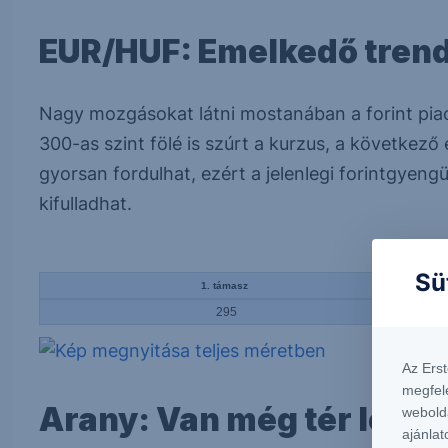
EUR/HUF: Emelkedő trend
Nagy mozgásokat látni mostanában a forint piacá
300-as szint fölé is szúrt a kurzus, a következő
gyorsan fordulhat, ezért a jelenlegi forintgyeng
kifulladhat.
Támasz és el
Sü
1. támasz
295
Az Ers
megfel
Arany: Van még tér lefel
webold
ajánlat