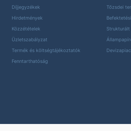
Díjjegyzékek
Tőzsdei t
Hirdetmények
Befektetés
Közzétételek
Strukturált
Üzletszabályzat
Állampapír
Termék és költségtájékoztatók
Devizapiac
Fenntarthatóság