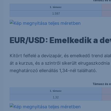
Támasz és el
1. támasz
1.597
EUR/USD: Emelkedik a de
Kitört felfelé a devizapár, és emelkedő trend alak
át a kurzus, és a szintről sikerült elrugaszkodn
meghatározó ellenállás 1,34-nél található.
Támasz és el
1. támasz
1,32