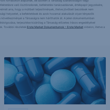
artott forrásokon alapulnak, de azokért a Társaság szavatosságot vagy
fektetésre való ösztönzésnek, befektetési tanácsadásnak, értékpapír jegyzésére,
yelmét arra, hogy a múltbeli teljesítmények, illetve jövőbeli becslések nem
asági helyzetet, a befektetések és azok hozamai alakulását olyan tényezők
ntés következményei a Társaságra nem háríthatók át. A jelen dokumentumban
 átdolgozása, terjesztése kizárólag a Társaság előzetes írásos engedélyével
k. További részletek:
Erste Market Dokumentumok – Erste Market
oldalon, illetve a