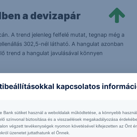
ben a devizapár
n. A trend jelenleg felfelé mutat, tegnap még a
 ellenállás 302,5-nél látható. A hangulat azonban
ülő trend a hangulat javulásával könnyen
lenállás szintek
tibeállításokkal kapcsolatos informác
1. ellenállás
302,5
te Bank sütiket használ a weboldalak működtetése, a könnyebb használ
elő színvonal biztosítása és a visszaélések megakadályozása érdekébe
é
alon végzett tevékenységek nyomon követésével kifejezetten az Önt é
okról üzenetet juttathatunk el Önnek.