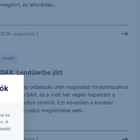
megtört, és lefordulás...
2026. augusztus 7.
CHART
DAX: Lendületbe jött
Néhány nap oldalazás után magasabb fordulatszámra
iók
kapcsolt a DAX, és a múlt hét végén felpattant a
25.508 pontos szintről. Ezt követően a korábbi
történelmi csúcs megdöntése sem...
at és
n. A
rdeklő
2026. augusztus 7.