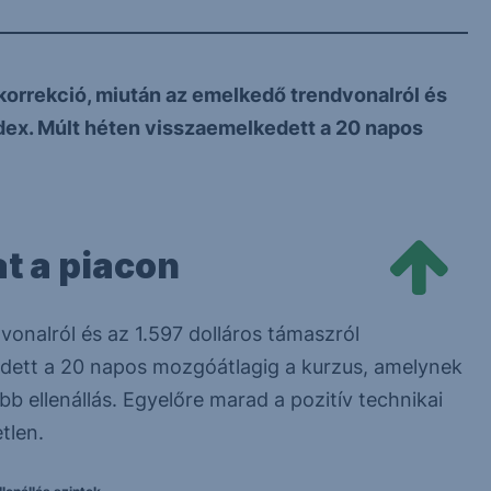
 korrekció, miután az emelkedő trendvonalról és
ndex. Múlt héten visszaemelkedett a 20 napos
at a piacon
vonalról és az 1.597 dolláros támaszról
edett a 20 napos mozgóátlagig a kurzus, amelynek
bb ellenállás. Egyelőre marad a pozitív technikai
tlen.