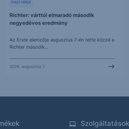
PIACI HÍREK
Richter: várttól elmaradó második
negyedéves eredmény
Az Erste elemzője augusztus 7-én tette közzé a
Richter második...
2026. augusztus 7.
mékek
Szolgáltatáso