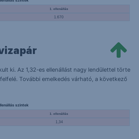
lenállás szintek
1. ellenállás
1.670
vizapár
ult ki. Az 1,32-es ellenállást nagy lendülettel törte
ia felfelé. További emelkedés várható, a következő
lenállás szintek
1. ellenállás
1,34