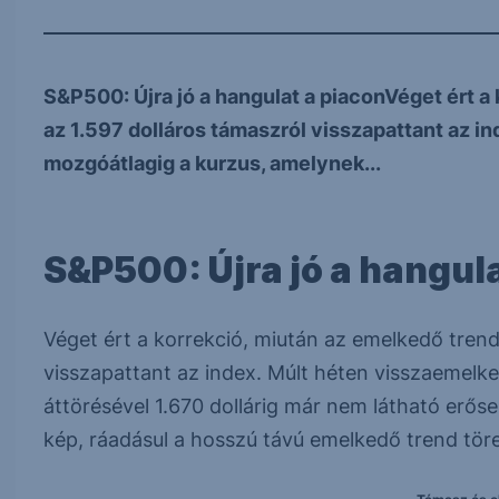
S&P500: Újra jó a hangulat a piaconVéget ért a
az 1.597 dolláros támaszról visszapattant az i
mozgóátlagig a kurzus, amelynek...
S&P500: Újra jó a hangul
Véget ért a korrekció, miután az emelkedő trend
visszapattant az index. Múlt héten visszaemelk
áttörésével 1.670 dollárig már nem látható erőse
kép, ráadásul a hosszú távú emelkedő trend töre