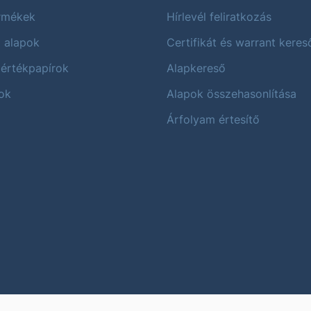
ermékek
Hírlevél feliratkozás
i alapok
Certifikát és warrant keres
 értékpapírok
Alapkereső
ok
Alapok összehasonlítása
Árfolyam értesítő