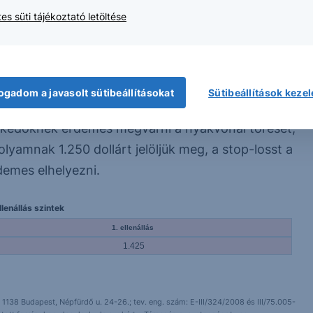
es süti tájékoztató letöltése
i az arany grafikonján. Ez a fennálló trend
nyakvonal törésével nagy esés várható. Az
 dolláros esés várható rövidtávon, így 1.250
efelé mutat, ráadásul a fundamentumok is a további
ogadom a javasolt sütibeállításokat
Sütibeállítások keze
alon belépési pontokat keresni. A bátrabbak már
eskedőknek érdemes megvárni a nyakvonal törését,
lyamnak 1.250 dollárt jelöljük meg, a stop-losst a
demes elhelyezni.
lenállás szintek
1. ellenállás
1.425
 1138 Budapest, Népfürdő u. 24-26.; tev. eng. szám: E-III/324/2008 és III/75.005-