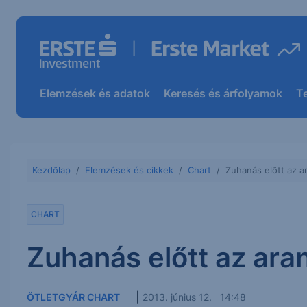
Elemzések és adatok
Keresés és árfolyamok
T
Kezdőlap
Elemzések és cikkek
Chart
Zuhanás előtt az a
CHART
Zuhanás előtt az ara
|
ÖTLETGYÁR CHART
2013. június 12. 14:48