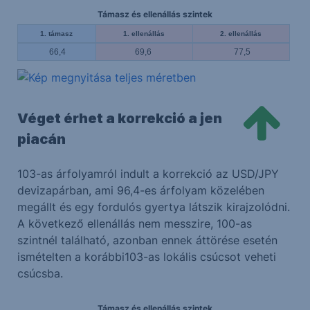
Támasz és ellenállás szintek
1. támasz
1. ellenállás
2. ellenállás
66,4
69,6
77,5
Véget érhet a korrekció a jen
piacán
103-as árfolyamról indult a korrekció az USD/JPY
devizapárban, ami 96,4-es árfolyam közelében
megállt és egy fordulós gyertya látszik kirajzolódni.
A következő ellenállás nem messzire, 100-as
szintnél található, azonban ennek áttörése esetén
ismételten a korábbi103-as lokális csúcsot veheti
csúcsba.
Támasz és ellenállás szintek