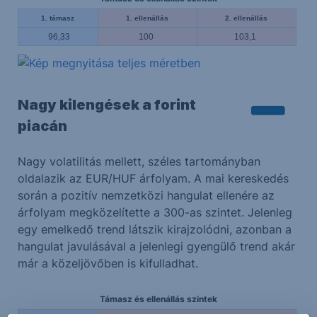
1. támasz
1. ellenállás
2. ellenállás
96,33
100
103,1
Nagy kilengések a forint
piacán
Nagy volatilitás mellett, széles tartományban
oldalazik az EUR/HUF árfolyam. A mai kereskedés
során a pozitív nemzetközi hangulat ellenére az
árfolyam megközelítette a 300-as szintet. Jelenleg
egy emelkedő trend látszik kirajzolódni, azonban a
hangulat javulásával a jelenlegi gyengülő trend akár
már a közeljövőben is kifulladhat.
Támasz és ellenállás szintek