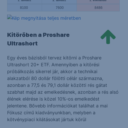
1. támasz
2. támasz
1. ellenállás
8100
7600
8486
Kitörőben a Proshare
Ultrashort
Egy éves bázisból tervez kitörni a Proshare
Ultrashort 20+ ETF. Amennyiben a kitörési
próbálkozás sikerrel jár, akkor a technikai
alakzatból 80 dollár fölötti célár származna,
azonban a 77,5 és 79,1 dollár közötti rés gátat
szabhat majd az emelkedésnek, azonban a rés alsó
élének elérése is közel 10%-os emelkedést
jelentene. Bővebb információkat találhat a mai
Fókusz című kiadványunkban, melyben a
kötvénypiaci kilátásokat jártuk körül