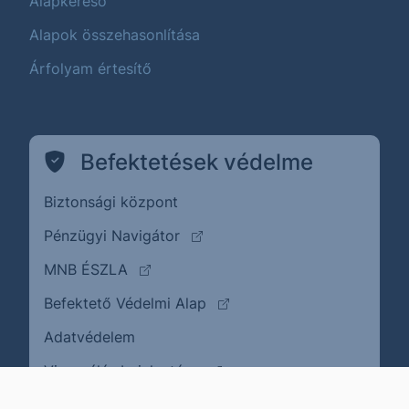
Alapkereső
Alapok összehasonlítása
Árfolyam értesítő
Befektetések védelme
Biztonsági központ
(külső oldalra ugrik)
Pénzügyi Navigátor
(külső oldalra ugrik)
MNB ÉSZLA
(külső oldalra ugrik)
Befektető Védelmi Alap
Adatvédelem
(külső oldalra ugrik)
Visszaélés bejelentése