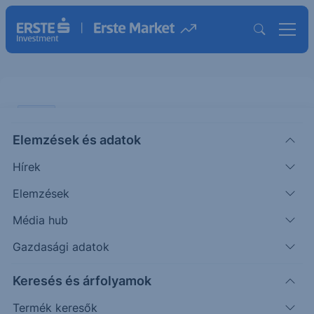
CHART
Elemzések és adatok
Fordulós jelzés a főbb nemzetközi
Hírek
indexekben
Elemzések
ÖTLETGYÁR CHART
Média hub
|
2013. június 10. 16:02
Gazdasági adatok
Keresés és árfolyamok
Fordult az S&P 500Átmeneti korrekció után ismét
emelkedésbe kapcsolt az S&P 500. Az index
Termék keresők