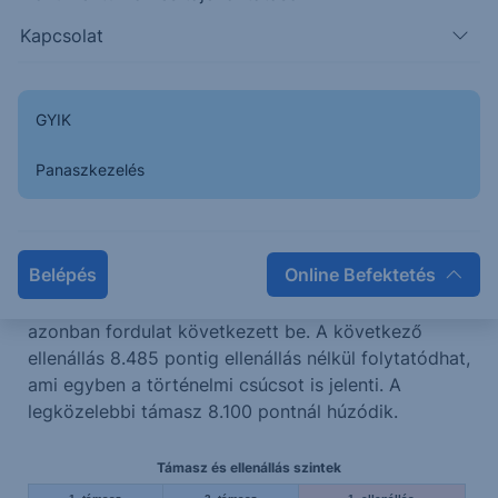
Kapcsolat
Támasz és ellenállás szintek
1. támasz
2. támasz
1. ellenállás
1600
1547
1670
GYIK
Panaszkezelés
Új csúcs felé tart a DAX
Belépés
Online Befektetés
Fordulatot mutat a DAX index is, az
emelkedő trendvonalig esett az árfolyam, ahonnan
azonban fordulat következett be. A következő
ellenállás 8.485 pontig ellenállás nélkül folytatódhat,
ami egyben a történelmi csúcsot is jelenti. A
legközelebbi támasz 8.100 pontnál húzódik.
Támasz és ellenállás szintek