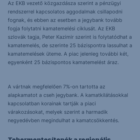
Az EKB vezető közgazdásza szerint a pénzügyi
rendszerrel kapcsolatos aggodalmak csillapodni
fognak, és ebben az esetben a jegybank tovább
fogja folytatni kamatemelési ciklusát. Az EKB
szlovák tagja, Peter Kazimir szerint is folytatódhat a
kamatemelés, de szerinte 25 bázispontra lassulhat a
kamatemelések üteme. A piac jelenleg további két,
egyenként 25 bázispontos kamatemelést áraz.
A vártnak megfelelően 7%-on tartotta az
alapkamatot a cseh jegybank. A kamatkilátásokkal
kapcsolatban korainak tartják a piaci
várakozásokat, melyek szerint a harmadik
negyedévben megindulhat a kamatcsökkentés.
Tehermentesítenék a regionális