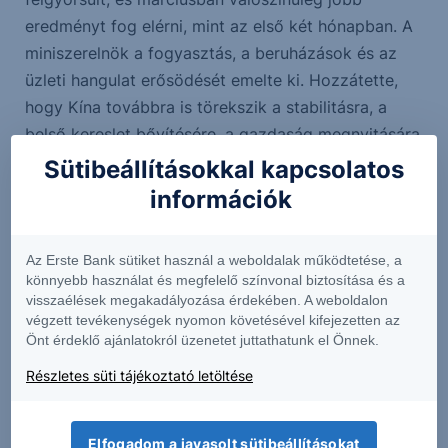
eredményt fog elérni, mint az első két hónapban. A
miniszerelnök a fogyasztás, a beruházások és az
üzleti hangulat erősödését emelte ki. Hozzátette,
hogy Kína továbbra is törekszik a stabilitásra, a
belső kereslet bővítésére, a gazdaság megnyitására
és a pénzügyi szektor védelmére.
Sütibeállításokkal kapcsolatos
információk
Dél-Korea várhatóan ma hagyja jóvá a félvezetőipar
Az Erste Bank sütiket használ a weboldalak működtetése, a
fellendítését célzó törvényjavaslatot. A jogszabály a
könnyebb használat és megfelelő színvonal biztosítása és a
jelenlegi 8%-ról 15%-ra emelné az adókedvezményt
visszaélések megakadályozása érdekében. A weboldalon
a gyártóüzemekbe beruházó nagyvállalatok
végzett tevékenységek nyomon követésével kifejezetten az
Önt érdeklő ajánlatokról üzenetet juttathatunk el Önnek.
számára. A kisebb cégek esetében a kedvezmény
mértéke 16%-ról 25%-ra emelkedne.
Részletes süti tájékoztató letöltése
Határidős piacok
Elfogadom a javasolt sütibeállításokat