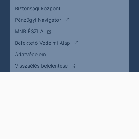
Biztonsági központ
(külső oldalra ugrik)
Pénzügyi Navigátor
(külső oldalra ugrik)
MNB ÉSZLA
(külső oldalra ugrik)
Befektető Védelmi Alap
Adatvédelem
(külső oldalra ugrik)
Visszaélés bejelentése