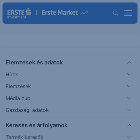
PIACI HÍREK
Elemzések és adatok
A kormány átrendezi a MOL
Hírek
különadóit
Elemzések
ERSTE REGGELI
Média hub
|
2023. március 30. 09:52
Gazdasági adatok
Keresés és árfolyamok
A hatás vegyes a MOL-ra nézve A magyar
kormány tegnap este rendeletben változtatott a
Termék keresők