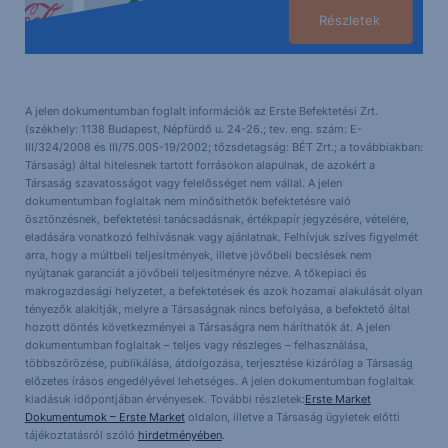
Részletek
A jelen dokumentumban foglalt információk az Erste Befektetési Zrt.
(székhely: 1138 Budapest, Népfürdő u. 24-26.; tev. eng. szám: E-
III/324/2008 és III/75.005-19/2002; tőzsdetagság: BÉT Zrt.; a továbbiakban:
Társaság) által hitelesnek tartott forrásokon alapulnak, de azokért a
Társaság szavatosságot vagy felelősséget nem vállal. A jelen
dokumentumban foglaltak nem minősíthetők befektetésre való
ösztönzésnek, befektetési tanácsadásnak, értékpapír jegyzésére, vételére,
eladására vonatkozó felhívásnak vagy ajánlatnak. Felhívjuk szíves figyelmét
arra, hogy a múltbeli teljesítmények, illetve jövőbeli becslések nem
nyújtanak garanciát a jövőbeli teljesítményre nézve. A tőkepiaci és
makrogazdasági helyzetet, a befektetések és azok hozamai alakulását olyan
tényezők alakítják, melyre a Társaságnak nincs befolyása, a befektető által
hozott döntés következményei a Társaságra nem háríthatók át. A jelen
dokumentumban foglaltak – teljes vagy részleges – felhasználása,
többszörözése, publikálása, átdolgozása, terjesztése kizárólag a Társaság
előzetes írásos engedélyével lehetséges. A jelen dokumentumban foglaltak
kiadásuk időpontjában érvényesek. További részletek:
Erste Market
Dokumentumok – Erste Market
oldalon, illetve a Társaság ügyletek előtti
tájékoztatásról szóló
hirdetményében
.