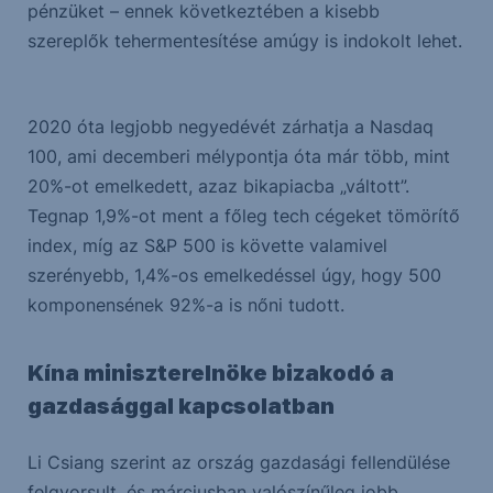
pénzüket – ennek következtében a kisebb
szereplők tehermentesítése amúgy is indokolt lehet.
2020 óta legjobb negyedévét zárhatja a Nasdaq
100, ami decemberi mélypontja óta már több, mint
20%-ot emelkedett, azaz bikapiacba „váltott”.
Tegnap 1,9%-ot ment a főleg tech cégeket tömörítő
index, míg az S&P 500 is követte valamivel
szerényebb, 1,4%-os emelkedéssel úgy, hogy 500
komponensének 92%-a is nőni tudott.
Kína miniszterelnöke bizakodó a
gazdasággal kapcsolatban
Li Csiang szerint az ország gazdasági fellendülése
felgyorsult, és márciusban valószínűleg jobb