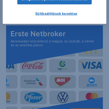
Pluszban voltak ma reggel a fő amerikai és európai
Sütibeállítások kezelése
határidős indexek is
Erste Netbroker
Kereskedjen közvetlenül a magyar, az osztrák, a német
és az amerikai piacon