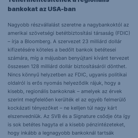
bankokat az USA-ban
Nagyobb részvállalást szeretne a nagybankoktól az
amerikai szövetségi betétbiztosítási társaság (FDIC)
– írja a Bloomberg. A szervezet 23 milliárd dollár
kifizetésére köteles a bedőlt bankok betétesei
számára, míg a májusban benyújtani kívánt tervezet
összesen 128 milliárd dollár biztosításáról dönthet.
Nincs könnyű helyzetben az FDIC, ugyanis politikai
oldalról is erős nyomás helyeződik rájuk, hogy a
kisebb, regionális bankoknak – amelyek az érvek
szerint megfelelően kerülték el az egyéb felmerülő
kockázati tényezőket – ne kelljen túl nagy kárt
elszenvedniük. Az SVB és a Signature csődje óta így
is sok betétes hagyta el a kisebb pénzintézeteket,
hogy inkább a legnagyobb bankoknál tartsák