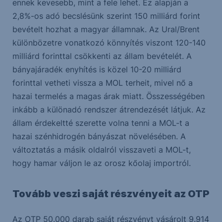
ennek kevesebb, mint a fele lehet. Ez alapján a
2,8%-os adó becslésünk szerint 150 milliárd forint
bevételt hozhat a magyar államnak. Az Ural/Brent
különbözetre vonatkozó könnyítés viszont 120-140
milliárd forinttal csökkenti az állam bevételét. A
bányajáradék enyhítés is közel 10-20 milliárd
forinttal vetheti vissza a MOL terheit, mivel nő a
hazai termelés a magas árak miatt. Összességében
inkább a különadó rendszer átrendezését látjuk. Az
állam érdekeltté szerette volna tenni a MOL-t a
hazai szénhidrogén bányászat növelésében. A
változtatás a másik oldalról visszaveti a MOL-t,
hogy hamar váljon le az orosz kőolaj importról.
Tovább veszi saját részvényeit az OTP
Az OTP 50.000 darab saját részvényt vásárolt 9.914