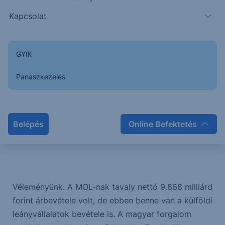
Kapcsolat
A kormány változtat a 42%-os külön
bányajáradék mértékén, amit nem kell
megfizetni a 2023-as hazai termelési
GYIK
növekmény után.
Panaszkezelés
Az Ural/Brent különbségre kivetett 95%-os
adó marad, de az adó alapja, ami a két
olajféleség árkülönbsége, 7,5 dollár/hordóval
Belépés
Online Befektetés
csökkenthető.
Véleményünk: A MOL-nak tavaly nettó 9.868 milliárd
forint árbevétele volt, de ebben benne van a külföldi
leányvállalatok bevétele is. A magyar forgalom