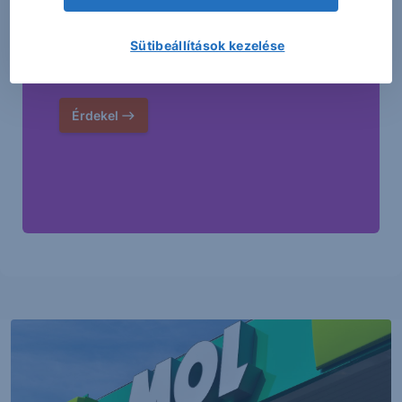
befektetést!
Sütibeállítások kezelése
Érdekel