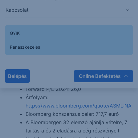
fenntartási szolgáltatásokból áll.
Kapcsolat
A cég bevételének oroszlán része kelet-
Ázsiából származik. Elsősorban Tajvan, Dél-
Korea, Kína a legjelentősebb. A negyedik
GYIK
legnagyobb piaca pedig az USA.
Panaszkezelés
Az előrejelzések szerint a társaság a
következő években is dinamikusan bővülhet,
termékei és szolgáltatásai iránt magas
maradhat a kereslet.
Belépés
Online Befektetés
Forward P/E 2023: 32,1
Forward P/E 2024: 26,0
Árfolyam:
https://www.bloomberg.com/quote/ASML:NA
Bloomberg konszenzus célár: 717,7 euró
A Bloombergen 32 elemző ajánlja vételre, 7
tartásra és 2 eladásra a cég részvényeit