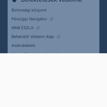
Biztonsági központ
(külső oldalra ugrik)
Pénzügyi Navigátor
(külső oldalra ugrik)
MNB ÉSZLA
(külső oldalra ugrik)
Befektető Védelmi Alap
Adatvédelem
(külső oldalra ugrik)
Visszaélés bejelentése