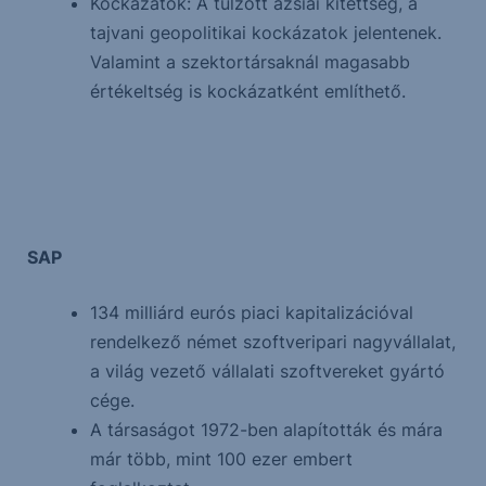
Kockázatok: A túlzott ázsiai kitettség, a
tajvani geopolitikai kockázatok jelentenek.
Valamint a szektortársaknál magasabb
értékeltség is kockázatként említhető.
SAP
134 milliárd eurós piaci kapitalizációval
rendelkező német szoftveripari nagyvállalat,
a világ vezető vállalati szoftvereket gyártó
cége.
A társaságot 1972-ben alapították és mára
már több, mint 100 ezer embert