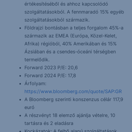
értékesítéséből és ahhoz kapcsolódó
szolgáltatásokból. A fennmaradó 15% egyéb
szolgáltatásokból származik.
Földrajzi bontásban a teljes forgalom 45%-a
származik az EMEA (Európa, Közel-Kelet,
Afrika) régióból, 40% Amerikában és 15%
Ázsiában és a csendes-óceáni térségben
termelődik.
Forward 2023 P/E: 20,6
Forward 2024 P/E: 17,8
Árfolyam:
https://www.bloomberg.com/quote/SAP:GR
A Bloomberg szerinti konszenzus célár 117,9
euró
A részvényt 18 elemző ajánlja vételre, 10
tartásra és 2 eladásra
Kockázatok: A felhő alapú szolgáltatások