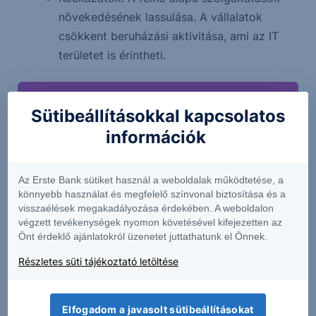
növekedésének lassulása. A vállalatok
csökkent beruházási aktivitása, ami az IT
területet is érintheti.
Sütibeállításokkal kapcsolatos
információk
Az Erste Bank sütiket használ a weboldalak működtetése, a
könnyebb használat és megfelelő színvonal biztosítása és a
visszaélések megakadályozása érdekében. A weboldalon
végzett tevékenységek nyomon követésével kifejezetten az
Önt érdeklő ajánlatokról üzenetet juttathatunk el Önnek.
Részletes süti tájékoztató letöltése
Higgy magadban és indíts Erste Future
Elfogadom a javasolt sütibeállításokat