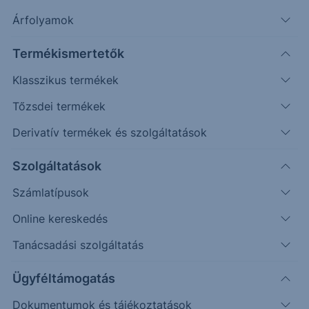
értékpapírhoz
Árfolyamok
Termékismertetők
ASML Holding NV
Klasszikus termékek
Az ASML Holding egy hollandiai székhelyű
Tőzsdei termékek
félvezetőipari gépeket és eszközöket
Derivatív termékek és szolgáltatások
fejlesztő, gyártó és kereskedő cég, amely
elsősorban a nyomtatott mikrochipek
Szolgáltatások
piacára koncentrál.
A cég piaci kapitalizációja 240 milliárd euró
Számlatípusok
körüli.
Online kereskedés
Árbevételének körülbelül 70-75 százaléka
Tanácsadási szolgáltatás
származik a félvezető termékek előállítására
alkalmas berendezések gyártásából, a
Ügyféltámogatás
maradék 20-25% pedig az ehhez
kapcsolódó szolgáltatásokból és egyéb
Dokumentumok és tájékoztatások