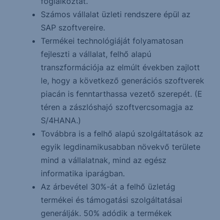
foglalkoztat.
Számos vállalat üzleti rendszere épül az
SAP szoftvereire.
Termékei technológiáját folyamatosan
fejleszti a vállalat, felhő alapú
transzformációja az elmúlt években zajlott
le, hogy a következő generációs szoftverek
piacán is fenntarthassa vezető szerepét. (E
téren a zászlóshajó szoftvercsomagja az
S/4HANA.)
Továbbra is a felhő alapú szolgáltatások az
egyik legdinamikusabban növekvő területe
mind a vállalatnak, mind az egész
informatika iparágban.
Az árbevétel 30%-át a felhő üzletág
termékei és támogatási szolgáltatásai
generálják. 50% adódik a termékek