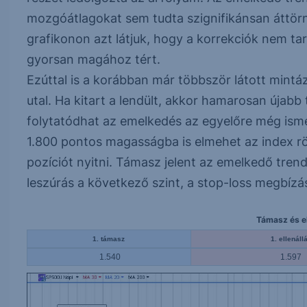
mozgóátlagokat sem tudta szignifikánsan áttör
grafikonon azt látjuk, hogy a korrekciók nem ta
gyorsan magához tért.
Ezúttal is a korábban már többször látott mintá
utal. Ha kitart a lendült, akkor hamarosan újab
folytatódhat az emelkedés az egyelőre még ism
1.800 pontos magasságba is elmehet az index röv
pozíciót nyitni. Támasz jelent az emelkedő trend
leszúrás a következő szint, a stop-loss megbízás
Támasz és el
1. támasz
1. ellenáll
1.540
1.597