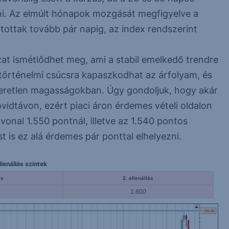
ni. Az elmúlt hónapok mozgását megfigyelve a
rtottak tovább pár napig, az index rendszerint
zat ismétlődhet meg, ami a stabil emelkedő trendre
b történelmi csúcsra kapaszkodhat az árfolyam, és
eretlen magasságokban. Úgy gondoljuk, hogy akár
idtávon, ezért piaci áron érdemes vételi oldalon
vonal 1.550 pontnál, illetve az 1.540 pontos
t is ez alá érdemes pár ponttal elhelyezni.
lenállás szintek
ás
2. ellenállás
1.800