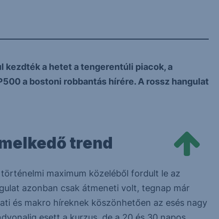
kezdték a hetet a tengerentúli piacok, a
500 a bostoni robbantás hírére. A rossz hangulat
emelkedő trend
a történelmi maximum közeléből fordult le az
gulat azonban csak átmeneti volt, tegnap már
lalati és makro híreknek köszönhetően az esés nagy
dvonalig esett a kurzus, de a 20 és 30 napos