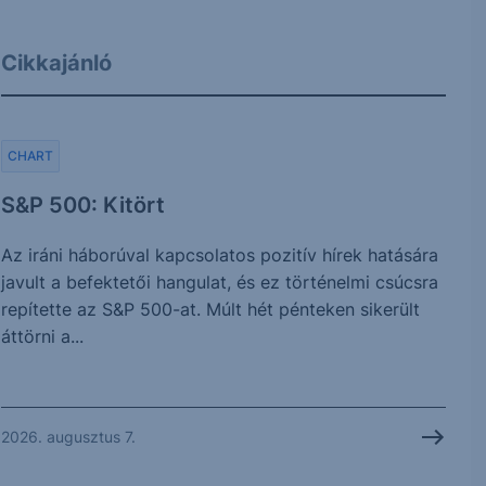
Cikkajánló
CHART
S&P 500: Kitört
Az iráni háborúval kapcsolatos pozitív hírek hatására
javult a befektetői hangulat, és ez történelmi csúcsra
repítette az S&P 500-at. Múlt hét pénteken sikerült
áttörni a...
2026. augusztus 7.