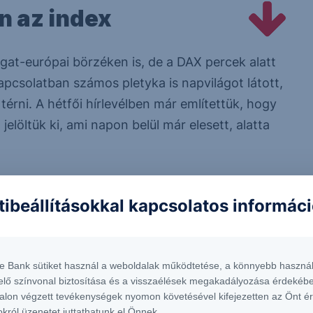
 az index
at-európai börzéken is, de a DAX percek alatt
pcsolatban számos pletyka is napvilágot látott,
érni. A hétfői hírlevélben már említettük, hogy
jelöltük ki, ami napon belül már elesett, alatta
lenállás szintek
tibeállításokkal kapcsolatos informác
1. ellenállás
7.885
te Bank sütiket használ a weboldalak működtetése, a könnyebb használ
elő színvonal biztosítása és a visszaélések megakadályozása érdekébe
alon végzett tevékenységek nyomon követésével kifejezetten az Önt é
okról üzenetet juttathatunk el Önnek.