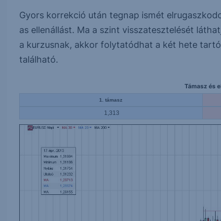
Gyors korrekció után tegnap ismét elrugaszkodott
as ellenállást. Ma a szint visszatesztelését látha
a kurzusnak, akkor folytatódhat a két hete tart
található.
Támasz és el
1. támasz
1,313