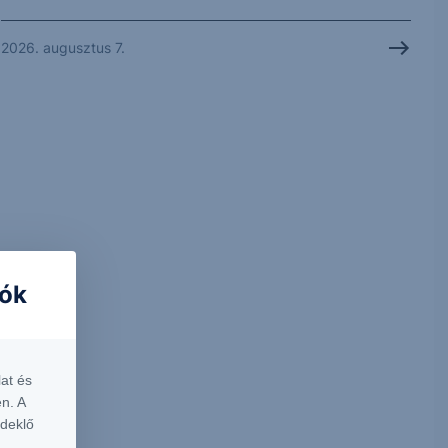
2026. augusztus 7.
iók
at és
n. A
rdeklő