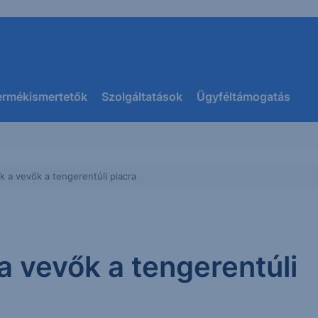
ermékismertetők
Szolgáltatások
Ügyféltámogatás
k a vevők a tengerentúli piacra
a vevők a tengerentúli