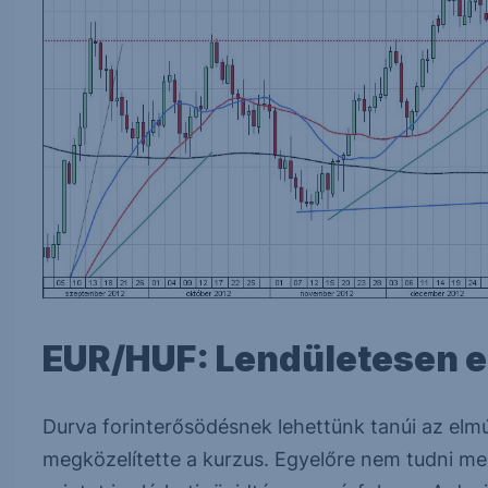
EUR/HUF: Lendületesen er
Durva forinterősödésnek lehettünk tanúi az elm
megközelítette a kurzus. Egyelőre nem tudni medd