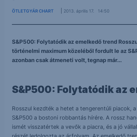
|
ÖTLETGYÁR CHART
2013. április 17. 14:50
S&P500: Folytatódik az emelkedő trend Rosszul 
történelmi maximum közeléből fordult le az S&P
azonban csak átmeneti volt, tegnap már...
S&P500: Folytatódik az 
Rosszul kezdték a hetet a tengerentúli piacok, 
S&P500 a bostoni robbantás hírére. A rossz han
ismét visszatértek a vevők a piacra, és a jó vál
részét ledolgozta az árfolyam. Az emelkedő tren