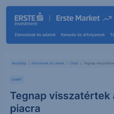
Elemzések és adatok
Keresés és árfolyamok
T
Kezdőlap
Elemzések és cikkek
Chart
Tegnap visszatérte
CHART
Tegnap visszatértek 
piacra