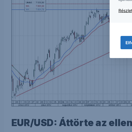
Részlet
Elf
EUR/USD: Áttörte az ellen