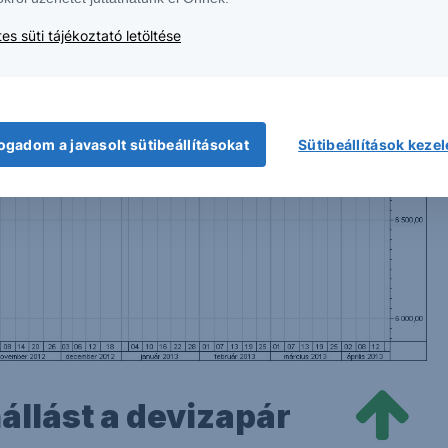
es süti tájékoztató letöltése
ogadom a javasolt sütibeállításokat
Sütibeállítások keze
állást a devizapár