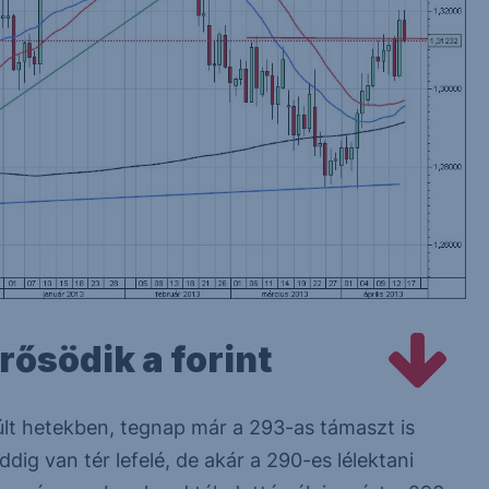
ősödik a forint
últ hetekben, tegnap már a 293-as támaszt is
ig van tér lefelé, de akár a 290-es lélektani