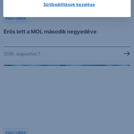
Sütibeállítások kezelése
PIACI HÍREK
Erős lett a MOL második negyedéve
2026. augusztus 7.
PIACI HÍREK