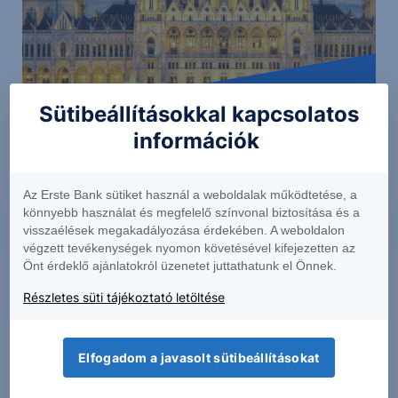
Sütibeállításokkal kapcsolatos
Részletek
információk
Az Erste Bank sütiket használ a weboldalak működtetése, a
könnyebb használat és megfelelő színvonal biztosítása és a
visszaélések megakadályozása érdekében. A weboldalon
végzett tevékenységek nyomon követésével kifejezetten az
Önt érdeklő ajánlatokról üzenetet juttathatunk el Önnek.
Részletes süti tájékoztató letöltése
Elfogadom a javasolt sütibeállításokat