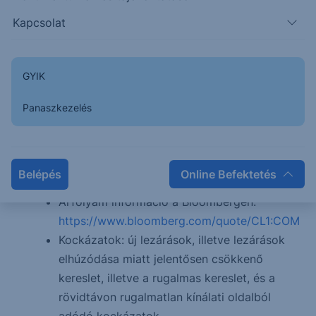
származtatott termék (derivatíva)
Kapcsolat
kereskedője, mely alá olyan tőzsdék
tartoznak, mint a Chicago Mercantile
Exchange, Chicago Board of Trade, New
GYIK
York Mercantile Exchange vagy a The
Commodity Exchange;
Panaszkezelés
A West Texas Intermediate (WTI) Crude Oil
futures a világ leglikvidebb olajkontraktusa,
így az egyik leghatékonyabb módja
Belépés
Online Befektetés
nyersolaj-kitettség szerzésének;
Árfolyam információ a Bloombergen:
https://www.bloomberg.com/quote/CL1:COM
Kockázatok: új lezárások, illetve lezárások
elhúzódása miatt jelentősen csökkenő
kereslet, illetve a rugalmas kereslet, és a
rövidtávon rugalmatlan kínálati oldalból