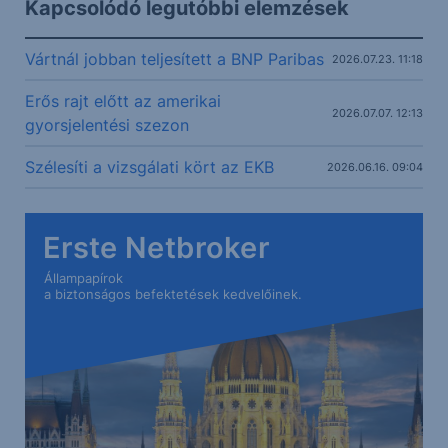
Kapcsolódó legutóbbi elemzések
Vártnál jobban teljesített a BNP Paribas
2026.07.23. 11:18
Erős rajt előtt az amerikai
2026.07.07. 12:13
gyorsjelentési szezon
Szélesíti a vizsgálati kört az EKB
2026.06.16. 09:04
Erste Netbroker
Állampapírok
a biztonságos befektetések kedvelőinek.