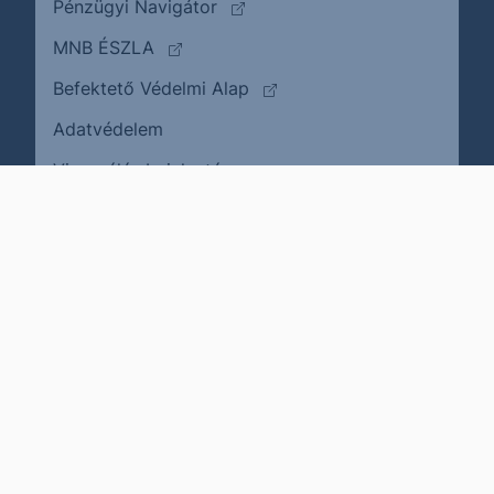
(külső oldalra ugrik)
Pénzügyi Navigátor
(külső oldalra ugrik)
MNB ÉSZLA
(külső oldalra ugrik)
Befektető Védelmi Alap
Adatvédelem
(külső oldalra ugrik)
Visszaélés bejelentése
Karrier