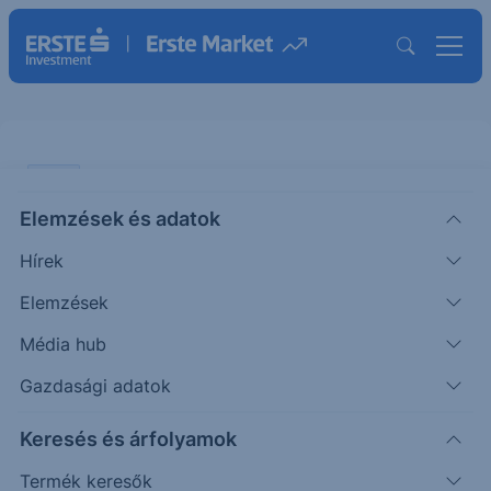
VIDEÓ
Elemzések és adatok
Makro kitekintés, tematikus
Hírek
befektetések, a hatásbefektetés
és a hidrogén
Elemzések
Média hub
VIDEÓ
Gazdasági adatok
|
2022. március 11. 09:53
Keresés és árfolyamok
Termék keresők
2022. március 3. Erste World webinárium az