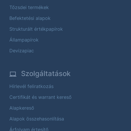
Tőzsdei termékek
Befektetési alapok
Strukturált értékpapírok
Állampapírok
Devizapiac
Szolgáltatások
Hírlevél feliratkozás
Certifikát és warrant kereső
Alapkereső
Alapok összehasonlítása
Árfolyam értesítő