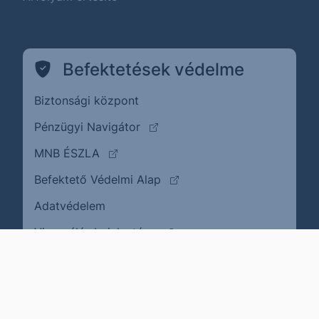
Befektetések védelme
Biztonsági központ
(külső oldalra ugrik)
Pénzügyi Navigátor
(külső oldalra ugrik)
MNB ÉSZLA
(külső oldalra ugrik)
Befektető Védelmi Alap
Adatvédelem
(külső oldalra ugrik)
Visszaélés bejelentése