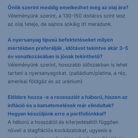
Önök szerint meddig emelkedhet még az olaj ára?
Véleményünk szerint, a 130-150 dolláros szint lesz
az olaj teteje, de sajnos sokáig itt maradunk.
A nyersanyag típusú befektetéseket milyen
mértékben preferálják , időtávot tekintve akár 3-5
év vonatkozásában is jónak tekinthető?
Véleményünk szerint, hosszabb időszakban is lehet
tartani a nyersanyagokat. (palládium/platina, a réz,
amerikai földgáz és az uránium)
Előbbre hozza -e a recessziót a háború, hiszen az
infláció és a kamatemelések már elindultak?
Hogyan készüljünk erre a portfoliónkkal?
A háború a hosszától és kiterjedésétől függően
növeli a stagflációs kockázatokat, ugyanis a