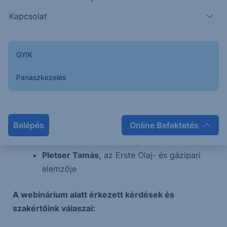
hatásbefektetés?
Kapcsolat
Mi mindenre jó a hidrogén? Szolgálhat
befektetési célpontként is?
GYIK
Előadók:
Panaszkezelés
Bencze Lajos,
az Erste World vezetője
Kiss Péter,
az Amundi Befektetési
igazgatója
Belépés
Online Befektetés
Szomodi Balázs,
az Amundi Third Party
Értékesítési és Termékfejlesztési vezetője
Pletser Tamás,
az Erste Olaj- és gázipari
elemzője
A webinárium alatt érkezett kérdések és
szakértőink válaszai: