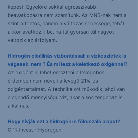
képest. Egyelőre sokkal agresszívabb
beavatkozásra nem számítunk. Az MNB-nek nem a
szint a fontos, hanem a változás sebessége, tehát
akkor avatkozik be, ha túl gyorsan túl nagyot
változik az árfolyam.
Hidrogén előállítás vízbontással: a vízkészletek is
végesek, nem ? És mi lesz a keletkező oxigénnel?
Az oxigént ki lehet ereszteni a levegőben,
érdemben nem növeli a levegő 21%-os
oxigéntartalmát. A technika ott működik, ahol van
elegendő mennyiségű víz, akár a sós tengervíz is
alkalmas.
Hogy hívják ezt a hidrogénre fókuszáló alapot?
CPR Invest - Hydrogen