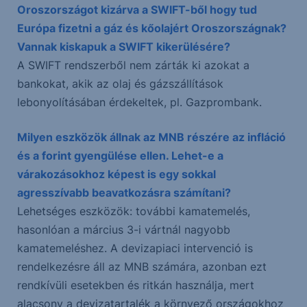
Oroszországot kizárva a SWIFT-ből hogy tud
Európa fizetni a gáz és kőolajért Oroszországnak?
Vannak kiskapuk a SWIFT kikerülésére?
A SWIFT rendszerből nem zárták ki azokat a
bankokat, akik az olaj és gázszállítások
lebonyolításában érdekeltek, pl. Gazprombank.
Milyen eszközök állnak az MNB részére az infláció
és a forint gyengülése ellen. Lehet-e a
várakozásokhoz képest is egy sokkal
agresszívabb beavatkozásra számítani?
Lehetséges eszközök: további kamatemelés,
hasonlóan a március 3-i vártnál nagyobb
kamatemeléshez. A devizapiaci intervenció is
rendelkezésre áll az MNB számára, azonban ezt
rendkívüli esetekben és ritkán használja, mert
alacsony a devizatartalék a környező országokhoz