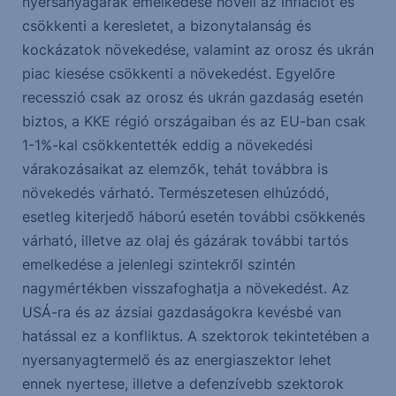
nyersanyagárak emelkedése növeli az inflációt és
csökkenti a keresletet, a bizonytalanság és
kockázatok növekedése, valamint az orosz és ukrán
piac kiesése csökkenti a növekedést. Egyelőre
recesszió csak az orosz és ukrán gazdaság esetén
biztos, a KKE régió országaiban és az EU-ban csak
1-1%-kal csökkentették eddig a növekedési
várakozásaikat az elemzők, tehát továbbra is
növekedés várható. Természetesen elhúzódó,
esetleg kiterjedő háború esetén további csökkenés
várható, illetve az olaj és gázárak további tartós
emelkedése a jelenlegi szintekről szintén
nagymértékben visszafoghatja a növekedést. Az
USÁ-ra és az ázsiai gazdaságokra kevésbé van
hatással ez a konfliktus. A szektorok tekintetében a
nyersanyagtermelő és az energiaszektor lehet
ennek nyertese, illetve a defenzívebb szektorok