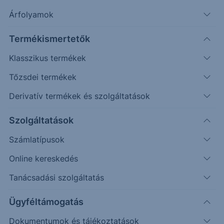
Amundi Alapkezelő Zrt. szakértőivel.
Árfolyamok
Termékismertetők
Klasszikus termékek
Tőzsdei termékek
Derivatív termékek és szolgáltatások
Szolgáltatások
Tematika:
Számlatípusok
Online kereskedés
Makro kitekintés, inflációs várakozások a
Tanácsadási szolgáltatás
geopolitikai feszültségek érintésével
Tematikus befektetések jelene és, hogy mire
Ügyféltámogatás
számíthatunk 2022-ben.
Impact investing. Mit is jelent a
Dokumentumok és tájékoztatások