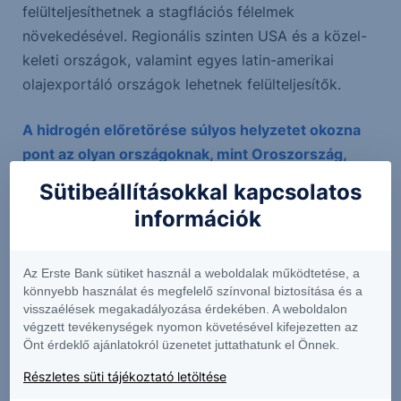
felülteljesíthetnek a stagflációs félelmek
növekedésével. Regionális szinten USA és a közel-
keleti országok, valamint egyes latin-amerikai
olajexportáló országok lehetnek felülteljesítők.
A hidrogén előretörése súlyos helyzetet okozna
pont az olyan országoknak, mint Oroszország,
vagy a jelentős hitelt felvevő palagázkitermelők,
Sütibeállításokkal kapcsolatos
ami vélhetően súlyosabb gazdasági helyzetbe
információk
sodorná ezeket a cégeket, esetleg országokat.
Nem okozna e ez sokkal súlyosabb fegyveres
Az Erste Bank sütiket használ a weboldalak működtetése, a
anomáliákat a jelenlegihez képest a jelentős
könnyebb használat és megfelelő színvonal biztosítása és a
érdekvesztés?
visszaélések megakadályozása érdekében. A weboldalon
Oroszországnak ez inkább segítene, mivel
végzett tevékenységek nyomon követésével kifejezetten az
Önt érdeklő ajánlatokról üzenetet juttathatunk el Önnek.
kénytelen lesz a gazdaságát fejleszteni és nem
marad pénze haderőre. A világot jobbá tenné, ha a
Részletes süti tájékoztató letöltése
hidrogén technológia elterjedne.