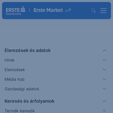
Solactive ERSTE Green Invest
Elemzések és adatok
Index VC leírása
Hírek
MÖGÖTTES TERMÉK INFORMÁCIÓK
Elemzések
|
2022. február 2. 15:35
Média hub
Gazdasági adatok
Piaci információ a Solactive ERSTE Green Invest
Keresés és árfolyamok
Index VC indexhez
Termék keresők