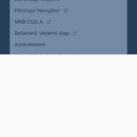
(külső oldalra ugrik)
Pénzügyi Navigátor
(külső oldalra ugrik)
MNB ÉSZLA
(külső oldalra ugrik)
Befektető Védelmi Alap
Adatvédelem
(külső oldalra ugrik)
Visszaélés bejelentése