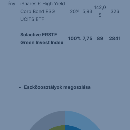
ény
iShares € High Yield
142,0
Corp Bond ESG
20%
5,93
326
5
UCITS ETF
Solactive ERSTE
100%
7,75
89
2841
Green Invest Index
Eszközosztályok megoszlása