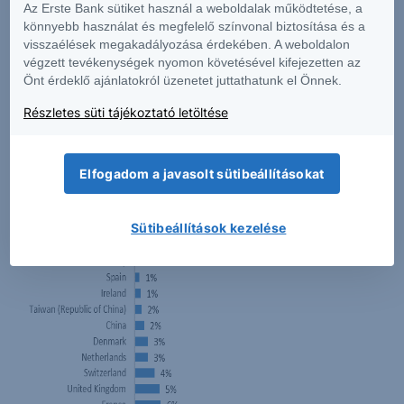
Az Erste Bank sütiket használ a weboldalak működtetése, a
Részvényportfólió 20 legnagyobb
könnyebb használat és megfelelő színvonal biztosítása és a
kitettségű országa:
visszaélések megakadályozása érdekében. A weboldalon
végzett tevékenységek nyomon követésével kifejezetten az
Önt érdeklő ajánlatokról üzenetet juttathatunk el Önnek.
Részletes süti tájékoztató letöltése
Elfogadom a javasolt sütibeállításokat
Sütibeállítások kezelése