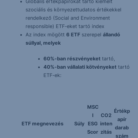
Globális értékpapírokat tartó kiemelt
szociális és környezettudatos értékekkel
rendelkező (Social and Environment
responsible) ETF-eket tartó index
Az index mögött
6 ETF
szerepel
állandó
súllyal, melyek
60%-ban részvényeket
tartó,
40%-ban vállalati kötvényeket
tartó
ETF-ek:
MSC
Értékp
I
CO2
apír
ETF megnevezés
Súly
ESG
inten
darab
Scor
zitás
szám