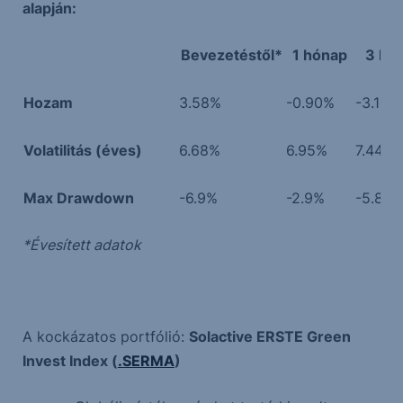
alapján:
Bevezetéstől*
1 hónap
3 hó
Hozam
3.58%
-0.90%
-3.12%
Volatilitás (éves)
6.68%
6.95%
7.44%
Max Drawdown
-6.9%
-2.9%
-5.8%
*Évesített adatok
A kockázatos portfólió:
Solactive ERSTE Green
Invest Index (
.SERMA
)