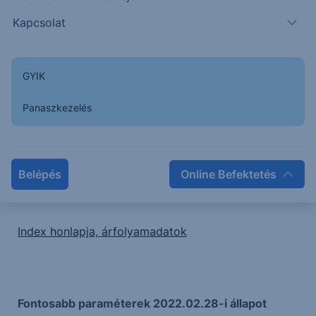
Célértéket meghaladó volatilitás esetén a
Kapcsolat
kockázatos portfólió súlya csökken, míg a
pénzpiaci befektetés súlya növekszik.
A
volatilitási cél 7%
, melyet a 20 és 60
GYIK
napos volatilitások közül a magasabbra
vetítenek a célsúly meghatározásához
Panaszkezelés
Az index teljesítmény-korrekció értéke
éves
2%
(AF: adjustment factor)
Az index indulása: 2020.03.06.
Belépés
Online Befektetés
Index Guideline
Index honlapja, árfolyamadatok
Fontosabb paraméterek 2022.02.28-i állapot