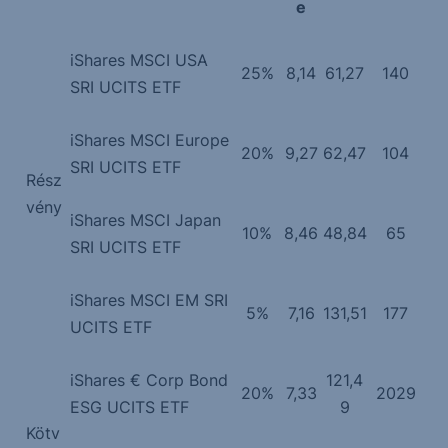
e
iShares MSCI USA
25%
8,14
61,27
140
SRI UCITS ETF
iShares MSCI Europe
20%
9,27
62,47
104
SRI UCITS ETF
Rész
vény
iShares MSCI Japan
10%
8,46
48,84
65
SRI UCITS ETF
iShares MSCI EM SRI
5%
7,16
131,51
177
UCITS ETF
iShares € Corp Bond
121,4
20%
7,33
2029
ESG UCITS ETF
9
Kötv