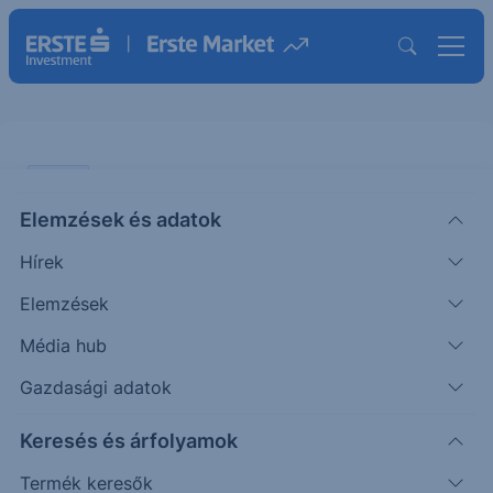
SZTORI
Elemzések és adatok
Továbbra is 14 éves csúcson az
Hírek
áremelkedés mértéke
Elemzések
SZTORI
Média hub
Nagy
Makrogazdasági
2022. január
|
János
elemző
14. 11:08
Gazdasági adatok
Keresés és árfolyamok
Inflációs adatokat tett ma reggel közzé a KSH:
Termék keresők