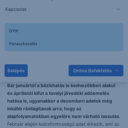
szeszes italok, dohányáruk ára emelkedett a
legnagyobb mértékben. Az előző hónaphoz képest
Kapcsolat
szinte minden termékcsoportban gyorsult a
drágulás. Legnagyobb mértékben az élelmiszerek
GYIK
és a tartós fogyasztási cikkek ára emelkedett.
A
decemberi adatok meghaladták a várakozásokat.
Panaszkezelés
A maginflációs mutató 0,8%-kal nőtt novemberhez
képest, így éves alapon 6,4%-kal emelkedett az
index értéke, ami az árfolyamatok tartósságát
Belépés
Online Befektetés
mutatja.
Bár januártól a bázishatás is kedvezőbben alakul
és áprilistól kifut a tavalyi jövedéki adóemelés
hatása is, ugyanakkor a decemberi adatok még
inkább rávilágítanak arra, hogy az
alapfolyamatokban egyelőre nem várható lassulás.
Február elején kulcsfontosságú adat érkezik, ami az