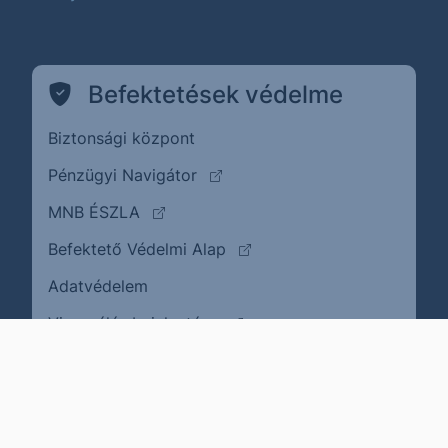
Befektetések védelme
Biztonsági központ
(külső oldalra ugrik)
Pénzügyi Navigátor
(külső oldalra ugrik)
MNB ÉSZLA
(külső oldalra ugrik)
Befektető Védelmi Alap
Adatvédelem
(külső oldalra ugrik)
Visszaélés bejelentése