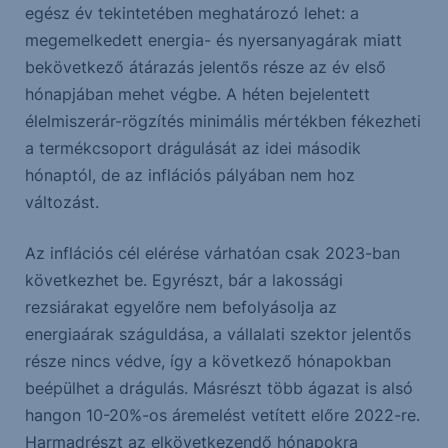
egész év tekintetében meghatározó lehet: a
megemelkedett energia- és nyersanyagárak miatt
bekövetkező átárazás jelentős része az év első
hónapjában mehet végbe. A héten bejelentett
élelmiszerár-rögzítés minimális mértékben fékezheti
a termékcsoport drágulását az idei második
hónaptól, de az inflációs pályában nem hoz
változást.
Az inflációs cél elérése várhatóan csak 2023-ban
következhet be. Egyrészt, bár a lakossági
rezsiárakat egyelőre nem befolyásolja az
energiaárak száguldása, a vállalati szektor jelentős
része nincs védve, így a következő hónapokban
beépülhet a drágulás. Másrészt több ágazat is alsó
hangon 10-20%-os áremelést vetített előre 2022-re.
Harmadrészt az elkövetkezendő hónapokra