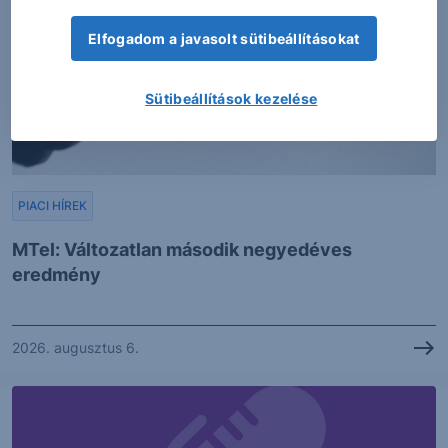
Elfogadom a javasolt sütibeállításokat
Sütibeállítások kezelése
PIACI HÍREK
MTel: Változatlan második negyedéves
eredmény
2026. augusztus 6.