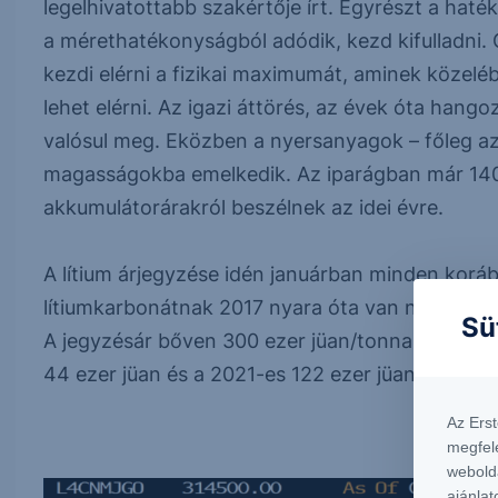
legelhivatottabb szakértője írt. Egyrészt a haté
a mérethatékonyságból adódik, kezd kifulladni. 
kezdi elérni a fizikai maximumát, aminek közelé
lehet elérni. Az igazi áttörés, az évek óta hang
valósul meg. Eközben a nyersanyagok – főleg az 
magasságokba emelkedik. Az iparágban már 140,
akkumulátorárakról beszélnek az idei évre.
A lítium árjegyzése idén januárban minden korá
lítiumkarbonátnak 2017 nyara óta van nyilvános 
Sü
A jegyzésár bőven 300 ezer jüan/tonna fölé nőtt
44 ezer jüan és a 2021-es 122 ezer jüan/tonna á
Az Ers
megfel
webold
ajánlat