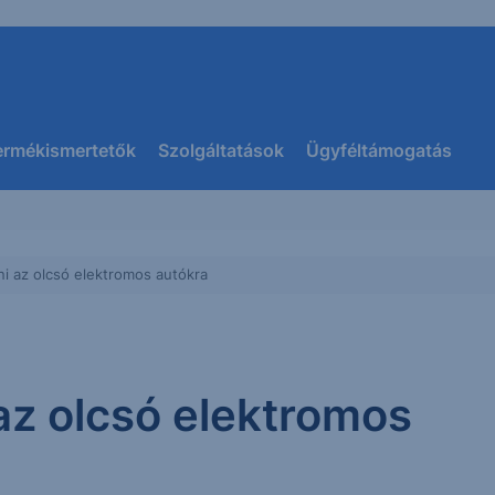
ermékismertetők
Szolgáltatások
Ügyféltámogatás
ni az olcsó elektromos autókra
 az olcsó elektromos