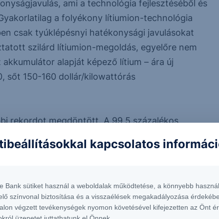
konyságjavulás, ami a technológia fejlesztéséből és
Gyakorlatilag a folyékony lítiumion-technológia
ben csak tyúklépésnyi hatékonysági javulásokat
oztatott szilárd lítiumion-megoldás, egyelőre nem
akkumulátor alapját képező lítium – ára új
 sőt 150-160 dollár/kilowattórás
bbi rekordot megdöntött. A 99,5 százalékos
piaca Kínában, mivel itt van a termelés centruma.
tibeállításokkal kapcsolatos informác
 a napokban, ami jelentősen felette van a 2020-as
tlagárnak.
te Bank sütiket használ a weboldalak működtetése, a könnyebb használ
elő színvonal biztosítása és a visszaélések megakadályozása érdekébe
alon végzett tevékenységek nyomon követésével kifejezetten az Önt é
okról üzenetet juttathatunk el Önnek.