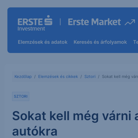
Elemzések és adatok
Keresés és árfolyamok
T
Kezdőlap
Elemzések és cikkek
Sztori
Sokat kell még vár
SZTORI
Sokat kell még várni
autókra