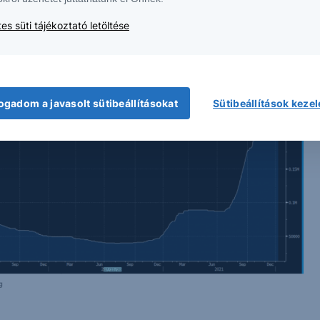
es süti tájékoztató letöltése
ogadom a javasolt sütibeállításokat
Sütibeállítások keze