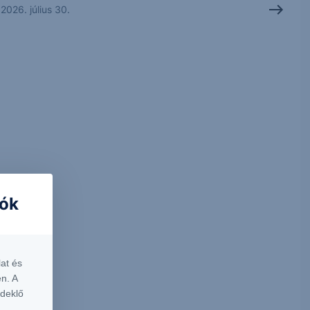
2026. július 30.
iók
at és
n. A
rdeklő