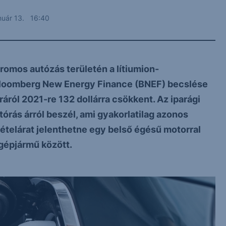
nuár 13. 16:40
romos autózás területén a lítiumion-
 Bloomberg New Energy Finance (BNEF) becslése
ráról 2021-re 132 dollárra csökkent. Az iparági
órás árról beszél, ami gyakorlatilag azonos
vételárat jelenthetne egy belső égésű motorral
 gépjármű között.