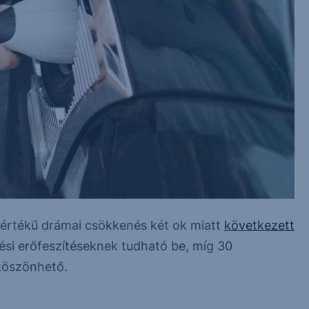
mértékű drámai csökkenés két ok miatt
következett
ési erőfeszítéseknek tudható be, míg 30
köszönhető.