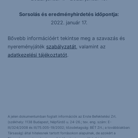
Sorsolás és eredményhirdetés időpontja:
2022. január 17.
Bővebb információért tekintse meg a szavazás és
nyereményjáték
szabályzatát
, valamint az
adatkezelési tájékoztatót
.
A jelen dokumentumban foglalt információk az Erste Befektetési Zrt.
(székhely: 1138 Budapest, Népfürdő u. 24-26.; tev. eng. szám: E-
III/324/2008 és III/75.005-19/2002; tőzsdetagság: BÉT Zrt.; a továbbiakban:
Társaság) által hitelesnek tartott forrásokon alapulnak, de azokért a