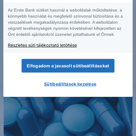
Az Erste Bank sütiket használ a weboldalak működtetése, a
könnyebb használat és megfelelő színvonal biztosítása és a
visszaélések megakadályozása érdekében. A weboldalon
végzett tevékenységek nyomon követésével kifejezetten az
Önt érdeklő ajánlatokról üzenetet juttathatunk el Önnek.
PIACI HÍREK
Részletes süti tájékoztató letöltése
Erős lett a MOL második negyedéve
Elfogadom a javasolt sütibeállításokat
2026. augusztus 7.
Sütibeállítások kezelése