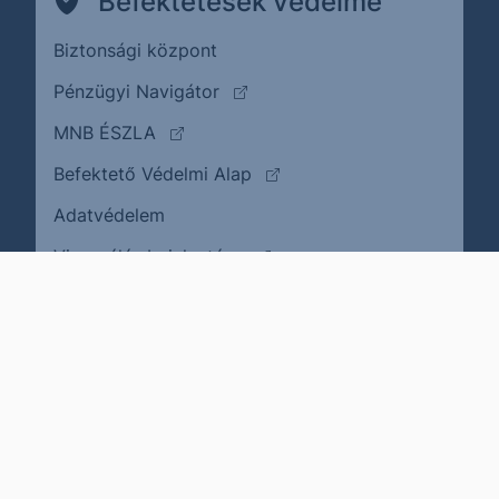
Befektetések védelme
Biztonsági központ
(külső oldalra ugrik)
Pénzügyi Navigátor
(külső oldalra ugrik)
MNB ÉSZLA
(külső oldalra ugrik)
Befektető Védelmi Alap
Adatvédelem
(külső oldalra ugrik)
Visszaélés bejelentése