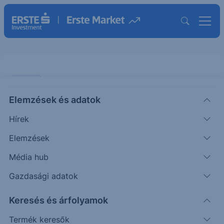
SZTORI
Elemzések és adatok
Döntse el Ön, melyik 2021 legjobb
Hírek
online hazairészvény-kereskedési
platformja!
Elemzések
Média hub
SZTORI
Gazdasági adatok
|
2022. január 3. 10:58
Keresés és árfolyamok
Termék keresők
A Budapesti Értéktőzsde a BÉT Legek 2021