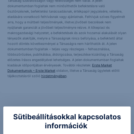
Társaság szavatosságot vagy felelősséget nem vállal. A jelen
dokumentumban foglaltak nem minősíthetők befektetésre való
ösztönzésnek, befektetési tanácsadásnak, értékpapír jegyzésére, vételére,
eladására vonatkozó felhívásnak vagy ajánlatnak. Felhívjuk szíves figyelmét
arra, hogy a múltbeli teljesítmények, illetve jövőbeli becslések nem
nyújtanak garanciát a jövőbeli teljesítményre nézve. A tőkepiaci és
makrogazdasági helyzetet, a befektetések és azok hozamai alakulását olyan
tényezők alakítják, melyre a Társaságnak nincs befolyása, a befektető által
hozott döntés következményei a Társaságra nem háríthatók át. A jelen
dokumentumban foglaltak – teljes vagy részleges – felhasználása,
többszörözése, publikálása, átdolgozása, terjesztése kizárólag a Társaság
előzetes írásos engedélyével lehetséges. A jelen dokumentumban foglaltak
kiadásuk időpontjában érvényesek. További részletek:
Erste Market
Dokumentumok – Erste Market
oldalon, illetve a Társaság ügyletek előtti
tájékoztatásról szóló
hirdetményében
.
Sütibeállításokkal kapcsolatos
információk