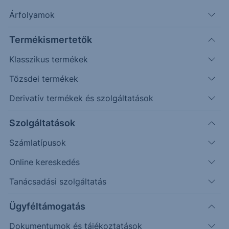
keretein belül ismét számos díjjal, elismeréssel
Árfolyamok
jutalmazza a tőkepiac kiemelkedő teljesítményeit
és szereplőit. A szavazásban, a díjak kiosztásában
Termékismertetők
Ön is részt vehet: döntse el, melyik 2021 legjobb
Klasszikus termékek
online hazairészvény-kereskedési platformja, és
Tőzsdei termékek
szavazatával nyerjen 2 személyre szóló repülős
kalandozást!
Derivatív termékek és szolgáltatások
Szolgáltatások
Számlatípusok
Online kereskedés
Tanácsadási szolgáltatás
Ügyféltámogatás
Dokumentumok és tájékoztatások