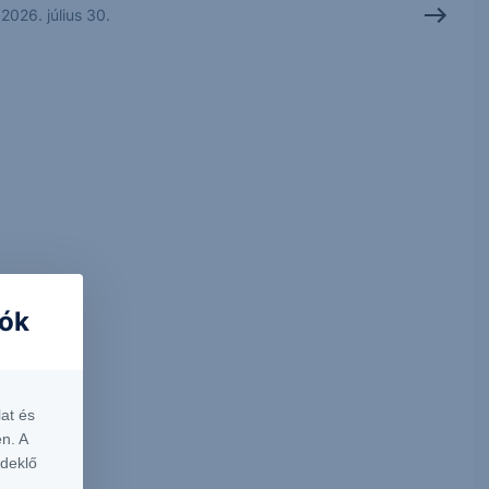
2026. július 30.
iók
at és
n. A
rdeklő