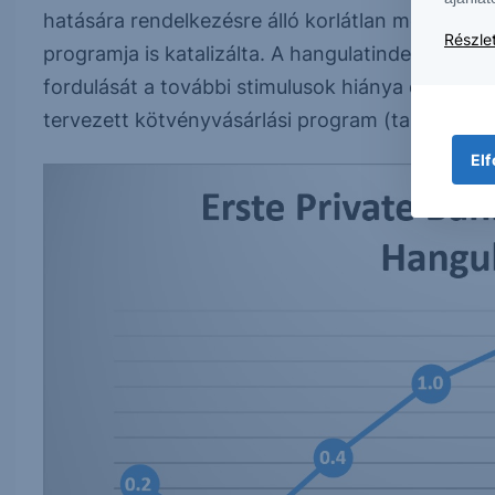
hatására rendelkezésre álló korlátlan mennyiség
Részlet
programja is katalizálta. A hangulatindex lendül
fordulását a további stimulusok hiánya és az álta
tervezett kötvényvásárlási program (tapering) ki
Elf