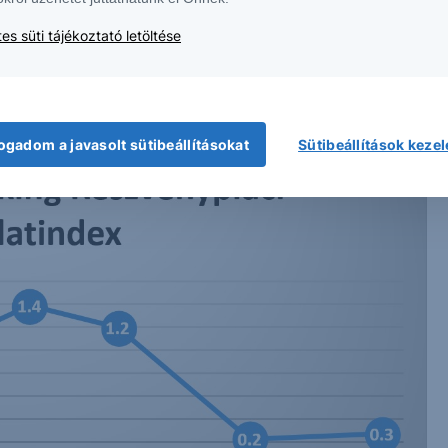
ű pénz, illetőleg a FED fokozott kötvényvásárlási
es süti tájékoztató letöltése
etének elfogyását és lassú lejtmenetbe történő
luk okozott elszabadult infláció és a bejelentett
vezetése is előre vetítette.
ogadom a javasolt sütibeállításokat
Sütibeállítások keze