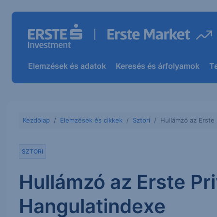
Elemzések és adatok
Keresés és árfolyamok
T
Kezdőlap
Elemzések és cikkek
Sztori
Hullámzó az Erste
SZTORI
Hullámzó az Erste Pr
Hangulatindexe