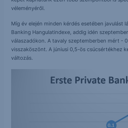
véleményéről.
Míg év elején minden kérdés esetében javulást lá
Banking Hangulatindexe, addig idén szeptembertő
válaszadókon. A tavaly szeptemberben mért - 
visszaköszönt. A júniusi 0,5-ös csúcsértékhez k
változás.