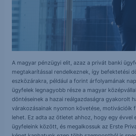
A magyar pénzügyi elit, azaz a privát banki ügyf
megtakarítással rendelkeznek, így befektetési d
eszközárakra, például a forint árfolyamának nap
ügyfelek legnagyobb része a magyar középvállal
döntéseinek a hazai reálgazdaságra gyakorolt h
várakozásainak nyomon követése, motivációik f
lehet. Ez adta az ötletet ahhoz, hogy egy évvel 
ügyfeleink között, és megalkossuk az Erste Priv
képet kaphatunk ezen több szempontból is speciá