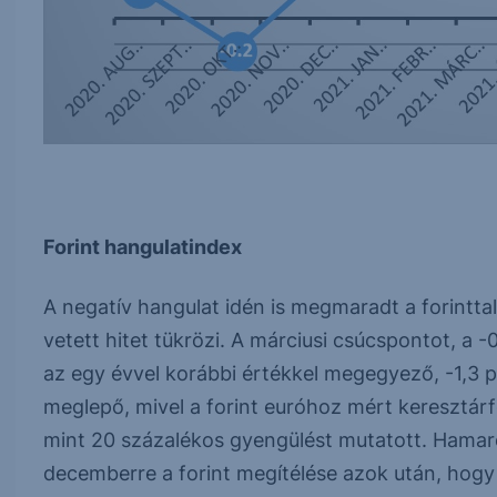
Forint hangulatindex
A negatív hangulat idén is megmaradt a forintt
vetett hitet tükrözi. A márciusi csúcspontot, a 
az egy évvel korábbi értékkel megegyező, -1,3 
meglepő, mivel a forint euróhoz mért keresztárf
mint 20 százalékos gyengülést mutatott. Hama
decemberre a forint megítélése azok után, hogy 