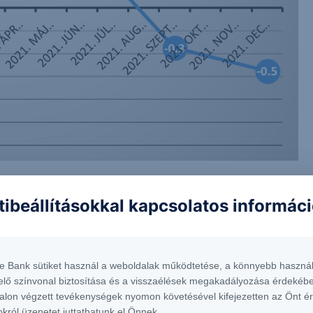
tibeállításokkal kapcsolatos informác
észvénypiaci hangulatindex az év elején
te Bank sütiket használ a weboldalak működtetése, a könnyebb használ
elő színvonal biztosítása és a visszaélések megakadályozása érdekébe
isban megállt, és az év további időszakában
alon végzett tevékenységek nyomon követésével kifejezetten az Önt é
gyors növekedést a több egymást követő stimulus
okról üzenetet juttathatunk el Önnek.