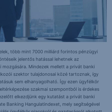
elek, több mint 7000 milliárd forintos pénzügyi
öntéseik jelentős hatással lehetnek az
i mozgására. Mindezek mellett a privát banki
kozói szektor tulajdonosai közé tartoznak, így
atásuk sem elhanyagolható. Így ezen ügyfélkör
eltérképezése szakmai szempontból is érdekes
ezelőtt elkezdjünk egy kutatást a privát banki
ate Banking Hangulatindexet, mely segítségével
lis ügyfélkör piacokról és gazdaságról alkotott