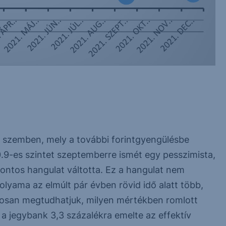
al szemben, mely a további forintgyengülésbe
-0.9-es szintet szeptemberre ismét egy pesszimista,
pontos hangulat váltotta. Ez a hangulat nem
olyama az elmúlt pár évben rövid idő alatt több,
rosan megtudhatjuk, milyen mértékben romlott
a jegybank 3,3 százalékra emelte az effektív