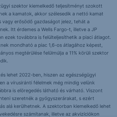
ügyi szektor kiemelkedő teljesítményt szokott
nek a kamatok, akkor szélesedik a nettó kamat
s vagy erősödő gazdaságot jelez, tehát a
nek. Itt érdemes a Wells Fargo-t, illetve a JP
ezek továbbra is felülteljesíthetik a piaci átlagot.
eltnek mondható a piac 1,6-os átlagához képest,
nyos megtérülése felülmúlja a 11% körüli szektor
edik.
tés lehet 2022-ben, hiszen az egészségügyi
en a vírusiránti félelmek még mindig velünk
ábbra is elöregedés látható és várható. Viszont
nteni szeretnék a gyógyszerárakat, s ezért
s alá kerülhetnek. A szektorban kiemelkedő lehet
kedésre számítanak, illetve az akvizíciókon