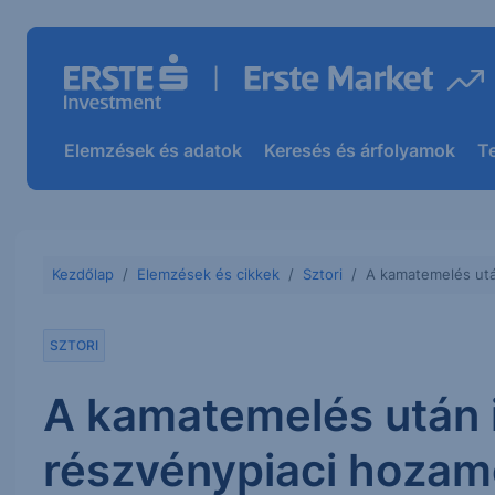
Elemzések és adatok
Keresés és árfolyamok
T
Kezdőlap
Elemzések és cikkek
Sztori
A kamatemelés utá
SZTORI
A kamatemelés után 
részvénypiaci hoza