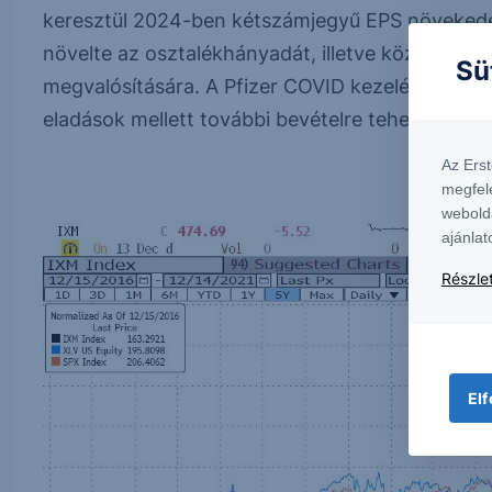
keresztül 2024-ben kétszámjegyű EPS növekedés
növelte az osztalékhányadát, illetve közel 50 mill
Sü
megvalósítására. A Pfizer COVID kezelésére szolg
eladások mellett további bevételre tehet szert,
Az Ers
megfel
webold
ajánlat
Részlet
Elf