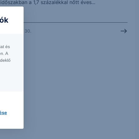
időszakban a 1,7 százalékkal nőtt éves...
iók
2026. július 30.
at és
n. A
rdeklő
lése