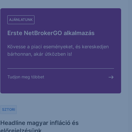
AJÁNLATUNK
Erste NetBrokerGO alkalmazás
Kövesse a piaci eseményeket, és kereskedjen
bárhonnan, akár útközben is!
Tudjon meg többet
SZTORI
Headline magyar infláció és
előrejelzésünk