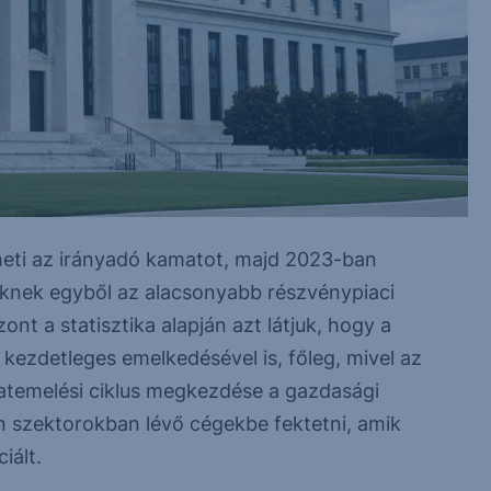
heti az irányadó kamatot, majd 2023-ban
lőknek egyből az alacsonyabb részvénypiaci
nt a statisztika alapján azt látjuk, hogy a
ezdetleges emelkedésével is, főleg, mivel az
amatemelési ciklus megkezdése a gazdasági
an szektorokban lévő cégekbe fektetni, amik
iált.