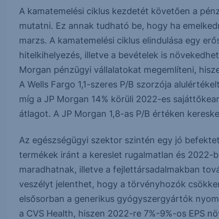
A kamatemelési ciklus kezdetét követően a pénz
mutatni. Ez annak tudható be, hogy ha emelked
marzs. A kamatemelési ciklus elindulása egy erő
hitelkihelyezés, illetve a bevételek is növekedhet
Morgan pénzügyi vállalatokat megemlíteni, hiszen 
A Wells Fargo 1,1-szeres P/B szorzója alulérték
míg a JP Morgan 14% körüli 2022-es sajáttőkeará
átlagot. A JP Morgan 1,8-as P/B értéken keresk
Az egészségügyi szektor szintén egy jó befekte
termékek iránt a kereslet rugalmatlan és 2022-b
maradhatnak, illetve a fejlettársadalmakban tov
veszélyt jelenthet, hogy a törvényhozók csökke
elsősorban a generikus gyógyszergyártók nyomá
a CVS Health, hiszen 2022-re 7%-9%-os EPS növe