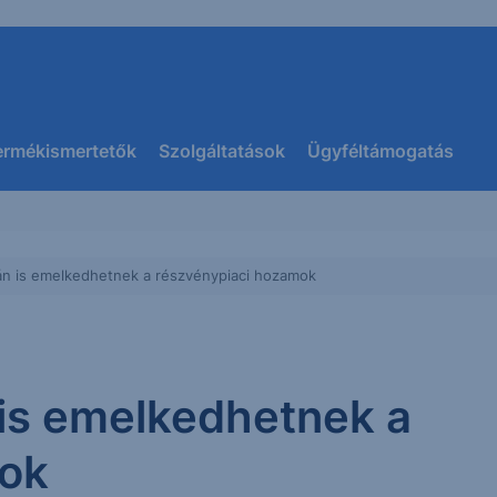
ermékismertetők
Szolgáltatások
Ügyféltámogatás
n is emelkedhetnek a részvénypiaci hozamok
is emelkedhetnek a
mok