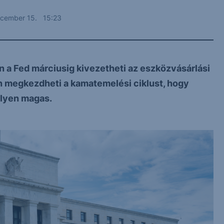
ecember 15. 15:23
n a Fed márciusig kivezetheti az eszközvásárlási
n megkezdheti a kamatemelési ciklust, hogy
 ilyen magas.