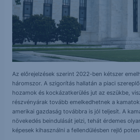
Az előrejelzések szerint 2022-ben kétszer emel
háromszor. A szigorítás hallatán a piaci szerep
hozamok és kockázatkerülés jut az eszükbe, viszo
részvényárak tovább emelkedhetnek a kamatok k
amerikai gazdaság továbbra is jól teljesít. A k
növekedés beindulását jelzi, tehát érdemes oly
képesek kihasználni a fellendülésben rejlő potenc