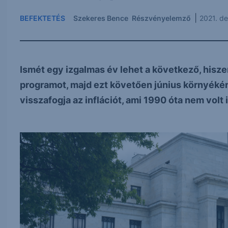
|
BEFEKTETÉS
Szekeres Bence
Részvényelemző
2021. d
Ismét egy izgalmas év lehet a következő, hisze
programot, majd ezt követően június környéké
visszafogja az inflációt, ami 1990 óta nem volt