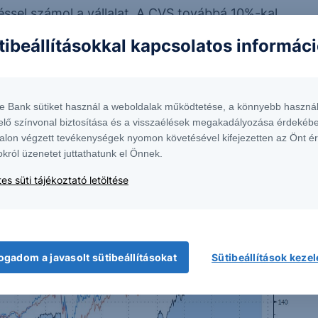
sel számol a vállalat. A CVS továbbá 10%-kal
iárd dollárja van újabb akvizíciós célok
tibeállításokkal kapcsolatos informác
áló tablettája nagy siker lehet és a vakcina
 ami segíthet magasabb profit generálásában.
te Bank sütiket használ a weboldalak működtetése, a könnyebb használ
elő színvonal biztosítása és a visszaélések megakadályozása érdekébe
alon végzett tevékenységek nyomon követésével kifejezetten az Önt é
okról üzenetet juttathatunk el Önnek.
es süti tájékoztató letöltése
ogadom a javasolt sütibeállításokat
Sütibeállítások keze