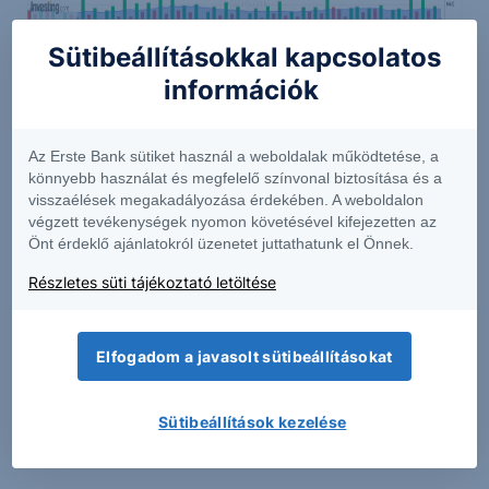
Sütibeállításokkal kapcsolatos
információk
Forrás: www.investing.com
Az Erste Bank sütiket használ a weboldalak működtetése, a
könnyebb használat és megfelelő színvonal biztosítása és a
Tavaly augusztusban a GBPUSD devizapárban is
visszaélések megakadályozása érdekében. A weboldalon
megfigyelhettük a formációt. A hullócsillagot
végzett tevékenységek nyomon követésével kifejezetten az
Önt érdeklő ajánlatokról üzenetet juttathatunk el Önnek.
megelőzte egy emelkedő trend, majd egy
optimistább hangvételt követően elkezdett
Részletes süti tájékoztató letöltése
emelkedni az árfolyam egészen 1,3214-ig, de a
medvék visszanyomták az árat a nyitó árfolyam alá,
Elfogadom a javasolt sütibeállításokat
kialakítva a hullócsillag gyertyát. Itt bekövetkezett
egy trendforduló egészen nyolc gyertya erejéig,
Sütibeállítások kezelése
miután ismét elkezdett emelkedni az árfolyam.