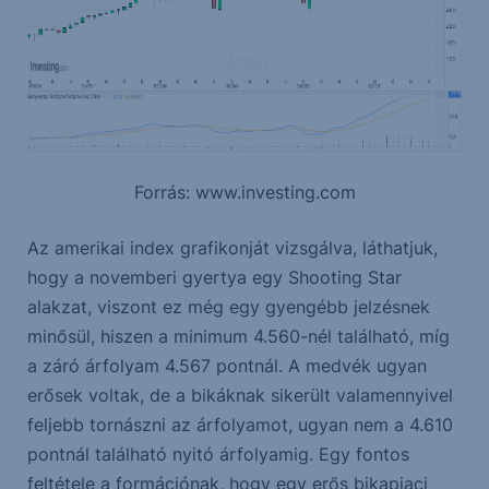
Forrás: www.investing.com
Az amerikai index grafikonját vizsgálva, láthatjuk,
hogy a novemberi gyertya egy Shooting Star
alakzat, viszont ez még egy gyengébb jelzésnek
minősül, hiszen a minimum 4.560-nél található, míg
a záró árfolyam 4.567 pontnál. A medvék ugyan
erősek voltak, de a bikáknak sikerült valamennyivel
feljebb tornászni az árfolyamot, ugyan nem a 4.610
pontnál található nyitó árfolyamig. Egy fontos
feltétele a formációnak, hogy egy erős bikapiaci