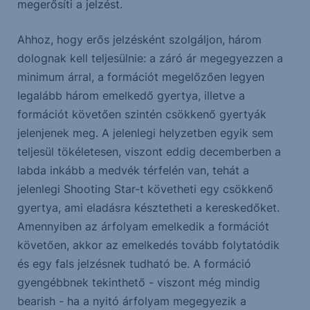
megerősíti a jelzést.
Ahhoz, hogy erős jelzésként szolgáljon, három
dolognak kell teljesülnie: a záró ár megegyezzen a
minimum árral, a formációt megelőzően legyen
legalább három emelkedő gyertya, illetve a
formációt követően szintén csökkenő gyertyák
jelenjenek meg. A jelenlegi helyzetben egyik sem
teljesül tökéletesen, viszont eddig decemberben a
labda inkább a medvék térfelén van, tehát a
jelenlegi Shooting Star-t követheti egy csökkenő
gyertya, ami eladásra késztetheti a kereskedőket.
Amennyiben az árfolyam emelkedik a formációt
követően, akkor az emelkedés tovább folytatódik
és egy fals jelzésnek tudható be. A formáció
gyengébbnek tekinthető - viszont még mindig
bearish - ha a nyitó árfolyam megegyezik a