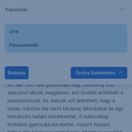
Kapcsolat
GYIK
Panaszkezelés
Mi az a „Shooting Star” formáció?
Belépés
Online Befektetés
Az S&P 500 havi grafikonján egy „Shooting Star”
alakzatot látunk megjelenni, ami tovább erősítheti a
pesszimizmust. Az alakzat azt jelentheti, hogy a
tavaly március óta tartó bikapiac lefordulhat és egy
korrekciós hullám következhet. A hullócsillag
formáció gyertyája kis testtel, viszont hosszú,