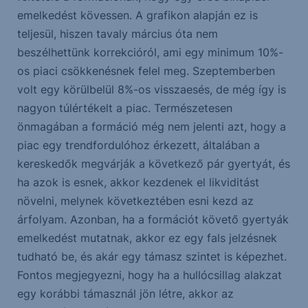
emelkedést kövessen. A grafikon alapján ez is
teljesül, hiszen tavaly március óta nem
beszélhettünk korrekcióról, ami egy minimum 10%-
os piaci csökkenésnek felel meg. Szeptemberben
volt egy körülbelül 8%-os visszaesés, de még így is
nagyon túlértékelt a piac. Természetesen
önmagában a formáció még nem jelenti azt, hogy a
piac egy trendfordulóhoz érkezett, általában a
kereskedők megvárják a következő pár gyertyát, és
ha azok is esnek, akkor kezdenek el likviditást
növelni, melynek következtében esni kezd az
árfolyam. Azonban, ha a formációt követő gyertyák
emelkedést mutatnak, akkor ez egy fals jelzésnek
tudható be, és akár egy támasz szintet is képezhet.
Fontos megjegyezni, hogy ha a hullócsillag alakzat
egy korábbi támasznál jön létre, akkor az