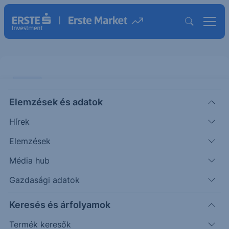
SZTORI
Elemzések és adatok
Viszlát bikapiac?
Hírek
BEFEKTETÉS
Elemzések
Szekeres
2021. december
|
Részvényelemző
Média hub
Bence
9. 12:01
Gazdasági adatok
Az októberi emelkedést követően a november
Keresés és árfolyamok
kevésbé volt kegyes a befektetőkhöz, hiszen az
Termék keresők