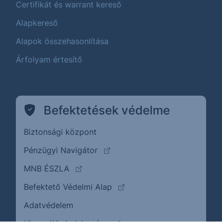
Certifikát és warrant kereső
Alapkereső
Alapok összehasonlítása
Árfolyam értesítő
Befektetések védelme
Biztonsági központ
(külső oldalra ugrik)
Pénzügyi Navigátor
(külső oldalra ugrik)
MNB ÉSZLA
(külső oldalra ugrik)
Befektető Védelmi Alap
Adatvédelem