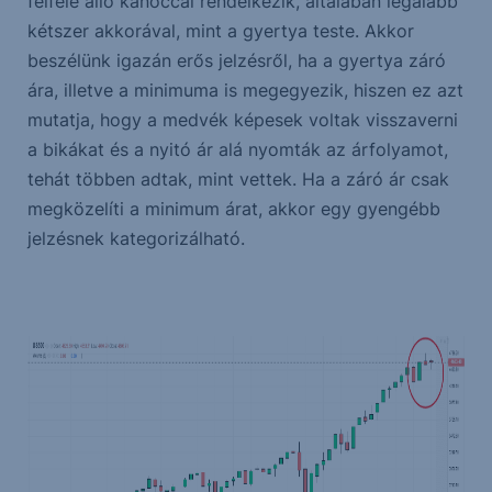
felfelé álló kanóccal rendelkezik, általában legalább
kétszer akkorával, mint a gyertya teste. Akkor
beszélünk igazán erős jelzésről, ha a gyertya záró
ára, illetve a minimuma is megegyezik, hiszen ez azt
mutatja, hogy a medvék képesek voltak visszaverni
a bikákat és a nyitó ár alá nyomták az árfolyamot,
tehát többen adtak, mint vettek. Ha a záró ár csak
megközelíti a minimum árat, akkor egy gyengébb
jelzésnek kategorizálható.