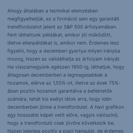
Ahogy általában a technikai elemzésben
megfigyelhetjük, ez a formáció sem egy garantált
trendfordulatot jelent az S&P 500 árfolyamában.
Fent láthattunk példákat, amikor jól működött,
illetve ellenpéldákat is, amikor nem. Érdemes lesz
figyelni, hogy a decemberi gyertya milyen irányba
mozog, hiszen az validálhatja az árfolyam irányát.
Ha visszamegyünk egészen 1950-ig, láthatjuk, hogy
átlagosan decemberben a legmagasabbak a
hozamok, elérve az 1,55%-ot, illetve az évek 75%-
ában pozitív hozamot garantálva a befektetők
számára, tehát kis esélyt látok arra, hogy idén
decemberben jönne a trendfordulat. A havi grafikon
egy hosszabb képet vetít előre, vagyis valószínű,
hogy a trendforduló csak jövőre következik be,
hiszen jelenleg pozitív a piaci hangulat, de érdemes