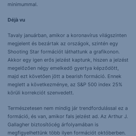
minimummal.
Déjà vu
Tavaly januárban, amikor a koronavírus világszinten
megjelent és bezártak az országok, szintén egy
Shooting Star formációt láthattunk a grafikonon.
Akkor egy igen erős jelzést kaptunk, hiszen a jelzést
megelőzően négy emelkedő gyertya képződött,
majd ezt követően jött a bearish formáció. Ennek
meglett a következménye, az S&P 500 index 25%
körüli korrekciót szenvedett.
Természetesen nem mindig jár trendfordulással ez a
formáció, és van, amikor fals jelzést ad. Az Arthur J.
Gallagher biztosítócég árfolyamában is
megfigyelhettünk több ilyen formációt októberben.