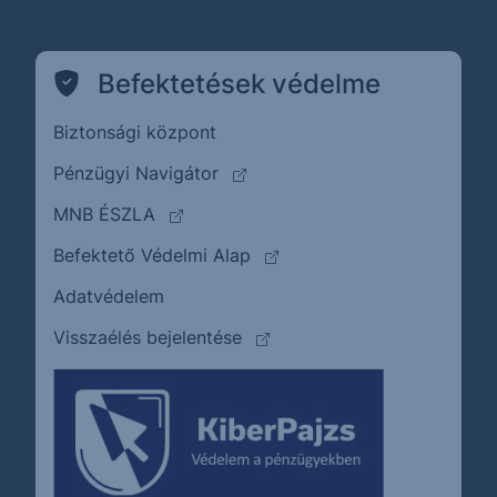
Befektetések védelme
Biztonsági központ
(külső oldalra ugrik)
Pénzügyi Navigátor
(külső oldalra ugrik)
MNB ÉSZLA
(külső oldalra ugrik)
Befektető Védelmi Alap
Adatvédelem
(külső oldalra ugrik)
Visszaélés bejelentése