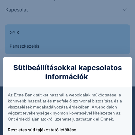
Kapcsolat
Dokumentumok
GYIK
Díjjegyzékek
Panaszkezelés
Hirdetmények
Közzétételek
Sütibeállításokkal kapcsolatos
Belépés
Online Befektetés
információk
Üzletszabályzat
Termék és költségtájékoztatók
Az Erste Bank sütiket használ a weboldalak működtetése, a
Fenntarthatóság
könnyebb használat és megfelelő színvonal biztosítása és a
visszaélések megakadályozása érdekében. A weboldalon
végzett tevékenységek nyomon követésével kifejezetten az
Önt érdeklő ajánlatokról üzenetet juttathatunk el Önnek.
Termékek
Részletes süti tájékoztató letöltése