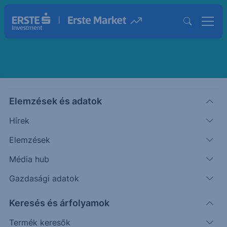
Balog Enikő
Elemzések és adatok
Bróker
Hírek
Elemzések
Média hub
Gazdasági adatok
Keresés és árfolyamok
Termék keresők