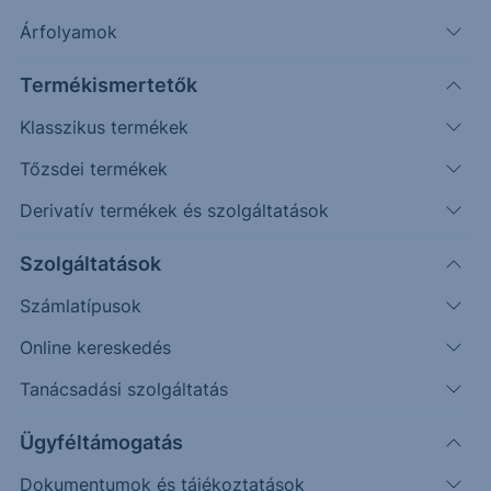
Árfolyamok
Termékismertetők
Klasszikus termékek
Tőzsdei termékek
Derivatív termékek és szolgáltatások
Szolgáltatások
Bróker
Számlatípusok
Balog Enikő
Online kereskedés
Bróker
Tanácsadási szolgáltatás
Email: Eniko.Balog@ersteinvestment.hu
Visszahívás kérése
Ügyféltámogatás
Dokumentumok és tájékoztatások