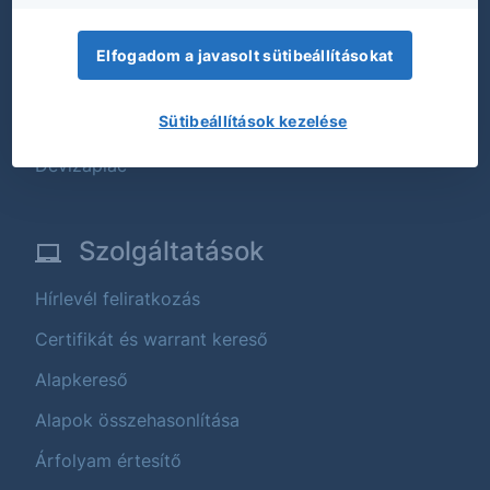
Tőzsdei termékek
Befektetési alapok
Elfogadom a javasolt sütibeállításokat
Strukturált értékpapírok
Sütibeállítások kezelése
Állampapírok
Devizapiac
Szolgáltatások
Hírlevél feliratkozás
Certifikát és warrant kereső
Alapkereső
Alapok összehasonlítása
Árfolyam értesítő