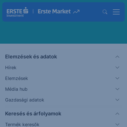
Kummer Márk
Elemzések és adatok
Üzletkötő - USA specialista
Hírek
Elemzések
Média hub
Gazdasági adatok
Keresés és árfolyamok
Termék keresők