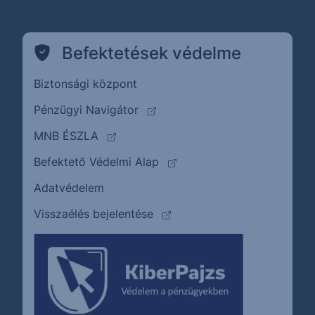
Befektetések védelme
Biztonsági központ
(külső oldalra ugrik)
Pénzügyi Navigátor
(külső oldalra ugrik)
MNB ÉSZLA
(külső oldalra ugrik)
Befektető Védelmi Alap
Adatvédelem
(külső oldalra ugrik)
Visszaélés bejelentése