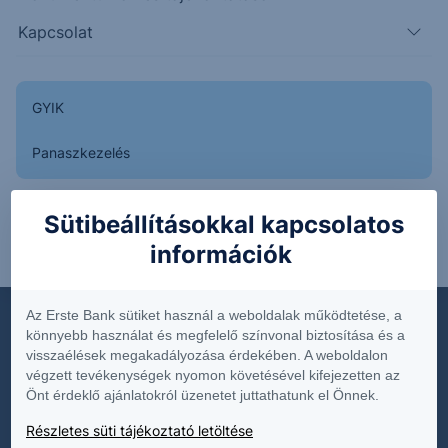
Kapcsolat
Dokumentumok
GYIK
Díjjegyzékek
Panaszkezelés
Hirdetmények
Közzétételek
Sütibeállításokkal kapcsolatos
Belépés
Online Befektetés
információk
Üzletszabályzat
Termék és költségtájékoztatók
Az Erste Bank sütiket használ a weboldalak működtetése, a
Fenntarthatóság
könnyebb használat és megfelelő színvonal biztosítása és a
visszaélések megakadályozása érdekében. A weboldalon
végzett tevékenységek nyomon követésével kifejezetten az
Önt érdeklő ajánlatokról üzenetet juttathatunk el Önnek.
Termékek
Részletes süti tájékoztató letöltése