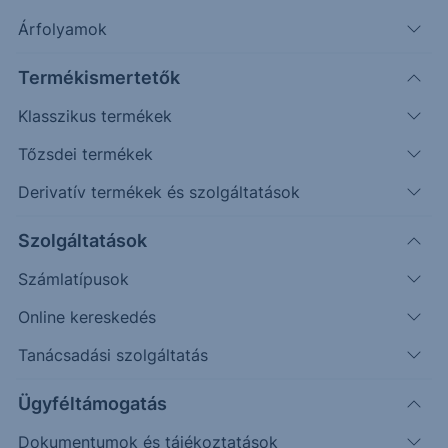
Árfolyamok
Termékismertetők
Klasszikus termékek
Tőzsdei termékek
Derivatív termékek és szolgáltatások
Szolgáltatások
Bróker
Számlatípusok
Kummer Márk
Online kereskedés
Üzletkötő - USA specialista
Tanácsadási szolgáltatás
Email: Mark.Kummer@ersteinvestment.hu
Visszahívás kérése
Ügyféltámogatás
Dokumentumok és tájékoztatások