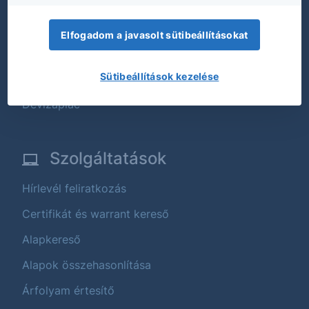
Tőzsdei termékek
Befektetési alapok
Elfogadom a javasolt sütibeállításokat
Strukturált értékpapírok
Sütibeállítások kezelése
Állampapírok
Devizapiac
Szolgáltatások
Hírlevél feliratkozás
Certifikát és warrant kereső
Alapkereső
Alapok összehasonlítása
Árfolyam értesítő