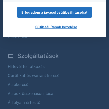
Tőzsdei termékek
Befektetési alapok
Elfogadom a javasolt sütibeállításokat
Strukturált értékpapírok
Sütibeállítások kezelése
Állampapírok
Devizapiac
Szolgáltatások
Hírlevél feliratkozás
Certifikát és warrant kereső
Alapkereső
Alapok összehasonlítása
Árfolyam értesítő