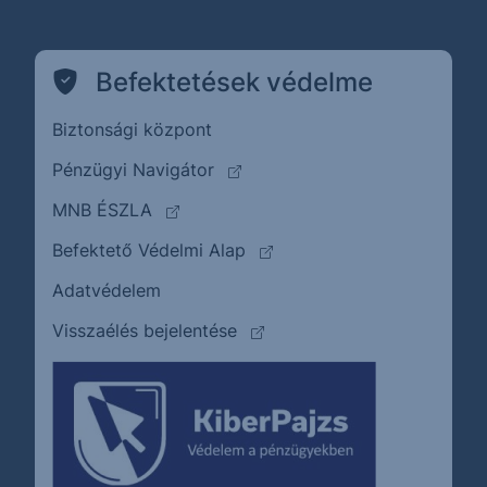
Befektetések védelme
Biztonsági központ
(külső oldalra ugrik)
Pénzügyi Navigátor
(külső oldalra ugrik)
MNB ÉSZLA
(külső oldalra ugrik)
Befektető Védelmi Alap
Adatvédelem
(külső oldalra ugrik)
Visszaélés bejelentése