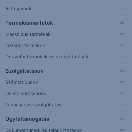
Árfolyamok
Termékismertetők
Klasszikus termékek
Tőzsdei termékek
Derivatív termékek és szolgáltatások
Szolgáltatások
Bróker
Számlatípusok
Kerényi Eszter
Online kereskedés
Bróker
Tanácsadási szolgáltatás
Email: Eszter.Kerenyi@ersteinvestment.hu
Visszahívás kérése
Ügyféltámogatás
Dokumentumok és tájékoztatások