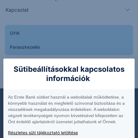
Kapcsolat
Dokumentumok
GYIK
Díjjegyzékek
Panaszkezelés
Hirdetmények
Közzétételek
Sütibeállításokkal kapcsolatos
Belépés
Online Befektetés
információk
Üzletszabályzat
Termék és költségtájékoztatók
Az Erste Bank sütiket használ a weboldalak működtetése, a
Fenntarthatóság
könnyebb használat és megfelelő színvonal biztosítása és a
visszaélések megakadályozása érdekében. A weboldalon
végzett tevékenységek nyomon követésével kifejezetten az
Önt érdeklő ajánlatokról üzenetet juttathatunk el Önnek.
Termékek
Részletes süti tájékoztató letöltése