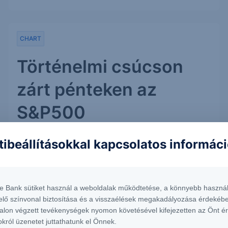
CHART
Történelmi csúcson
zárt pénteken az
S&P500
Pénteken történelmi csúcson zárt az S&P500
tibeállításokkal kapcsolatos informác
index, így ismét egy erős hetet tudhatnak maguk
mögött a piacok. A jó hangulat azonban nem
biztos, hogy tartós lesz, mert a mai
te Bank sütiket használ a weboldalak működtetése, a könnyebb használ
kereskedésben negatívan nyitott az index. Közel...
elő színvonal biztosítása és a visszaélések megakadályozása érdekébe
alon végzett tevékenységek nyomon követésével kifejezetten az Önt é
okról üzenetet juttathatunk el Önnek.