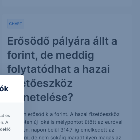
CHART
Erősödő pályára állt a
forint, de meddig
folytatódhat a hazai
fizetőeszköz
iók
menetelése?
Stabilan erősödik a forint. A hazai fizetőeszköz
at és
múlt héten új lokális mélypontot ütött az euróval
n. A
rdeklő
szemben, napon belül 314,7-ig emelkedett az
árfolyam, de nem sokáig maradt ilyen magas az