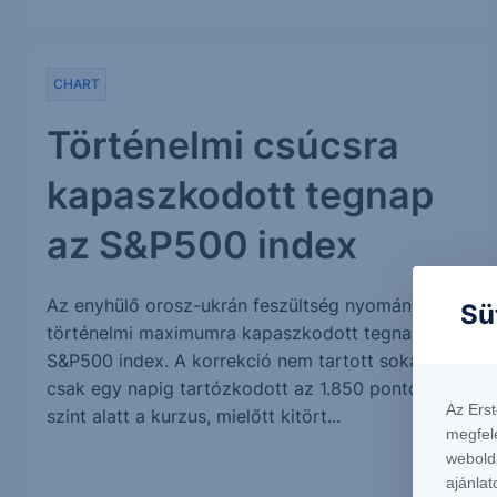
CHART
Történelmi csúcsra
kapaszkodott tegnap
az S&P500 index
Az enyhülő orosz-ukrán feszültség nyomán új
Sü
történelmi maximumra kapaszkodott tegnap az
S&P500 index. A korrekció nem tartott sokáig,
csak egy napig tartózkodott az 1.850 pontos
Az Ers
szint alatt a kurzus, mielőtt kitört...
megfel
webold
ajánlat