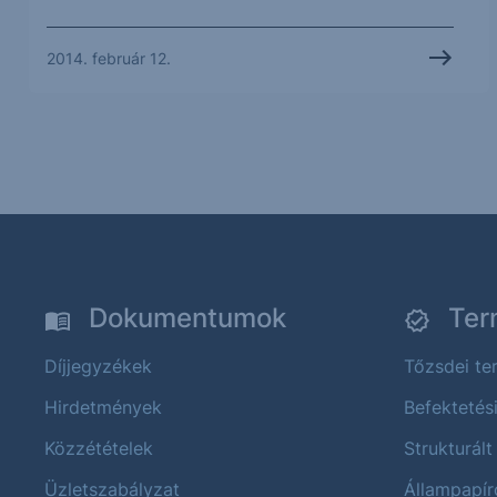
2014. február 12.
Dokumentumok
Ter
Díjjegyzékek
Tőzsdei t
Hirdetmények
Befektetés
Közzétételek
Strukturált
Üzletszabályzat
Állampapír