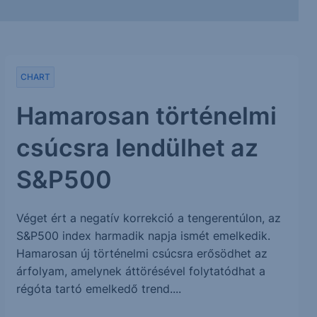
CHART
Hamarosan történelmi
csúcsra lendülhet az
S&P500
Véget ért a negatív korrekció a tengerentúlon, az
S&P500 index harmadik napja ismét emelkedik.
Hamarosan új történelmi csúcsra erősödhet az
árfolyam, amelynek áttörésével folytatódhat a
régóta tartó emelkedő trend....