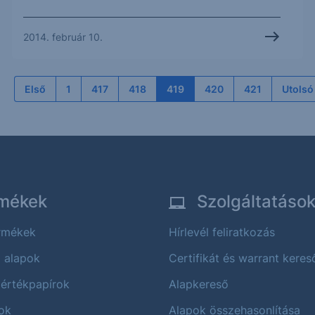
2014. február 10.
Első
1
417
418
419
420
421
Utolsó
mékek
Szolgáltatáso
ermékek
Hírlevél feliratkozás
i alapok
Certifikát és warrant keres
 értékpapírok
Alapkereső
ok
Alapok összehasonlítása