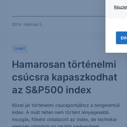
Részlet
2014. március 5.
Elf
CHART
Hamarosan történelmi
csúcsra kapaszkodhat
az S&P500 index
Közel jár történelmi csúcspontjához a tengerentúli
index. A múlt héten nem történt lényegesebb
mozgás, főként oldalazott az index, de technikai
elemzés oldaláról ez inkább kedvezőnek