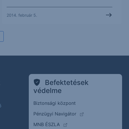
2014. február 5.
k
Befektetések
védelme
Biztonsági központ
ő
(külső oldalra ugrik)
Pénzügyi Navigátor
(külső oldalra ugrik)
MNB ÉSZLA