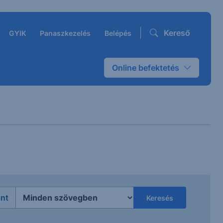
Kereső
GYIK
Panaszkezelés
Belépés
Online befektetés
int
Keresés