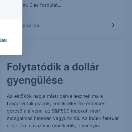
árfolyam. Éles fordulat...
2014. február 26.
lése
CHART
Folytatódik a dollár
gyengülése
Az elnökök napja miatt zárva lesznek ma a
tengerentúli piacok, ennek ellenére érdemes
górcső alá venni az S&P500 indexet, mert
mozgalmas heteken vagyunk túl. Az index február
eleje óta masszívan emelkedik, olyannyira,...