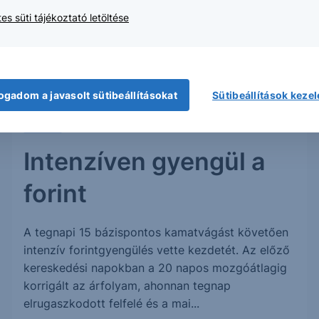
es süti tájékoztató letöltése
2014. március 3.
ogadom a javasolt sütibeállításokat
Sütibeállítások keze
CHART
Intenzíven gyengül a
forint
A tegnapi 15 bázispontos kamatvágást követően
intenzív forintgyengülés vette kezdetét. Az előző
kereskedési napokban a 20 napos mozgóátlagig
korrigált az árfolyam, ahonnan tegnap
elrugaszkodott felfelé és a mai...