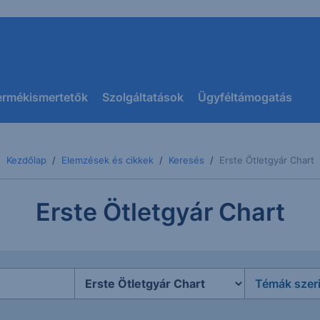
ermékismertetők
Szolgáltatások
Ügyféltámogatás
Kezdőlap
Elemzések és cikkek
Keresés
Erste Ötletgyár Chart
Erste Ötletgyár Chart
Témák szer