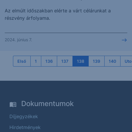
Az elmúlt időszakban elérte a várt célárunkat a
részvény árfolyama.
2024. június 7.
Első
1
136
137
138
139
140
Uto
Dokumentumok
Díjjegyzékek
Hirdetmények