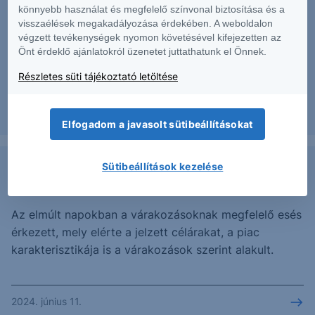
Az elmúlt napokban a várakozásainknak megfelelő
könnyebb használat és megfelelő színvonal biztosítása és a
mozgást láttunk a piacon. A támaszzóna útját állta az
visszaélések megakadályozása érdekében. A weboldalon
végzett tevékenységek nyomon követésével kifejezetten az
esésnek, éles fordulat következett be, mely elérte az
Önt érdeklő ajánlatokról üzenetet juttathatunk el Önnek.
elsődleges célárat, sőt jelentősen túl is futott rajta.
Részletes süti tájékoztató letöltése
2024. június 11.
Elfogadom a javasolt sütibeállításokat
Sütibeállítások kezelése
EUR/USD - 2024/47 - napi
Az elmúlt napokban a várakozásoknak megfelelő esés
érkezett, mely elérte a jelzett célárakat, a piac
karakterisztikája is a várakozások szerint alakult.
2024. június 11.