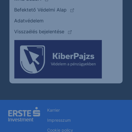
(külső oldalra ugrik)
Befektető Védelmi Alap
Adatvédelem
(külső oldalra ugrik)
Visszaélés bejelentése
Karrier
Impresszum
Cookie policy