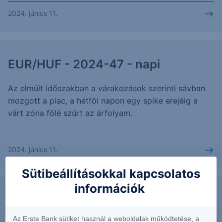
2024. június 11.
EUR/HUF - 2024-47 - napi
Az elmúlt időszakban a várakozások szerinti sávban
mozgott a piac, a hétfői napon egy spike erejéig a
várt zóna fölé szúrt az árfolyam.
2024. június 11.
Sütibeállításokkal kapcsolatos
információk
USD/HUF - 2024/47 - napi
Az Erste Bank sütiket használ a weboldalak működtetése, a