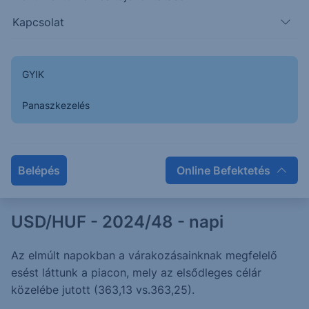
Kapcsolat
DAX - 2024/48 - napi
GYIK
Az elmúlt napokban - egy leszúrást követően -
elindult az emelkedés, mely elérte a várt célárat.
Panaszkezelés
2024. június 13.
Belépés
Online Befektetés
USD/HUF - 2024/48 - napi
Az elmúlt napokban a várakozásainknak megfelelő
esést láttunk a piacon, mely az elsődleges célár
közelébe jutott (363,13 vs.363,25).