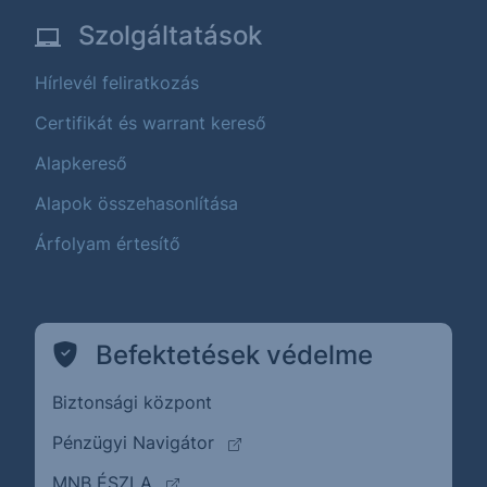
Szolgáltatások
Hírlevél feliratkozás
Certifikát és warrant kereső
Alapkereső
Alapok összehasonlítása
Árfolyam értesítő
Befektetések védelme
Biztonsági központ
(külső oldalra ugrik)
Pénzügyi Navigátor
(külső oldalra ugrik)
MNB ÉSZLA