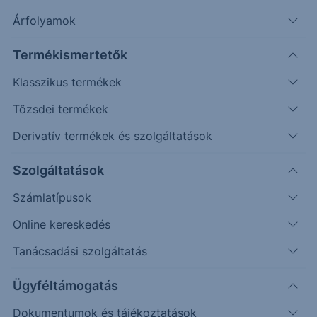
Árfolyamok
Keresés
Termékismertetők
Klasszikus termékek
2204 találat cikkeink között
Tőzsdei termékek
Derivatív termékek és szolgáltatások
EUR/HUF - 2024/48 - napi
Szolgáltatások
Számlatípusok
Az elmúlt időszakban a várakozásokkal ellentétben
Online kereskedés
nem érkezett korrekció az árfolyamban, folytatódott
az emelkedést.
Tanácsadási szolgáltatás
Ügyféltámogatás
2024. június 13.
Dokumentumok és tájékoztatások