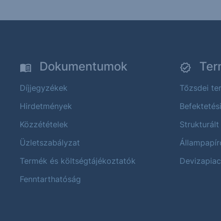
Dokumentumok
Ter
Díjjegyzékek
Tőzsdei t
Hirdetmények
Befektetés
Közzétételek
Strukturált
Üzletszabályzat
Állampapír
Termék és költségtájékoztatók
Devizapiac
Fenntarthatóság