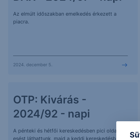
Az elmúlt időszakban emelkedés érkezett a
piacra.
2024. december 5.
OTP: Kivárás -
2024/92 - napi
A pénteki és hétfői kereskedésben pici oldalazást,
Sü
esést láthattunk, majd a keddi kereskedésben