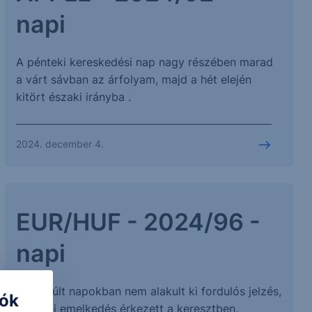
napi
A pénteki kereskedési nap nagy részében marad
a várt sávban az árfolyam, majd a hét elején
kitört északi irányba .
2024. december 4.
EUR/HUF - 2024/96 -
napi
Az elmúlt napokban nem alakult ki fordulós jelzés,
iók
további emelkedés érkezett a keresztben,