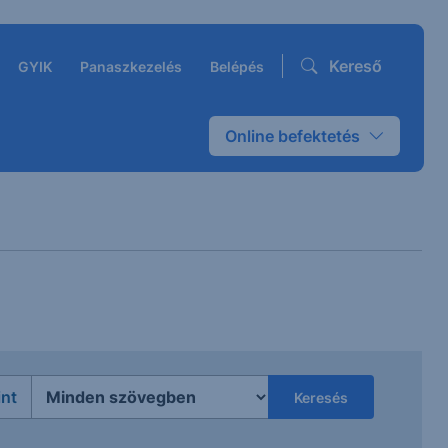
Kereső
GYIK
Panaszkezelés
Belépés
Online befektetés
int
Keresés