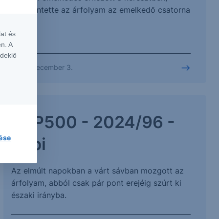
megérintette az árfolyam az emelkedő csatorna
tetejét.
at és
n. A
rdeklő
2024. december 3.
S&P500 - 2024/96 -
lése
napi
Az elmúlt napokban a várt sávban mozgott az
árfolyam, abból csak pár pont erejéig szúrt ki
északi irányba.