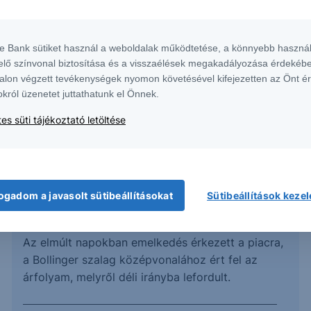
te Bank sütiket használ a weboldalak működtetése, a könnyebb használ
elő színvonal biztosítása és a visszaélések megakadályozása érdekébe
alon végzett tevékenységek nyomon követésével kifejezetten az Önt é
okról üzenetet juttathatunk el Önnek.
2024. december 4.
es süti tájékoztató letöltése
EUR/USD - 2024/96 -
ogadom a javasolt sütibeállításokat
Sütibeállítások keze
napi
Az elmúlt napokban emelkedés érkezett a piacra,
a Bollinger szalag középvonalához ért fel az
árfolyam, melyről déli irányba lefordult.