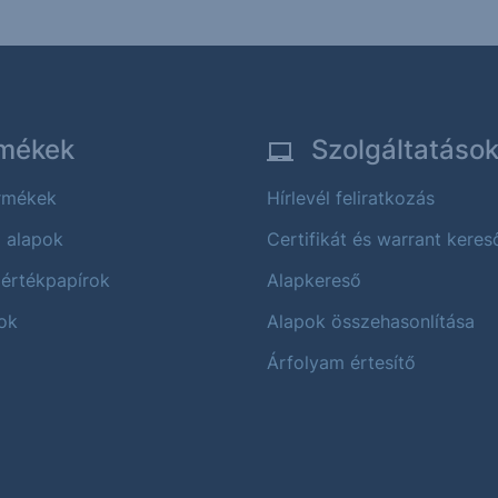
mékek
Szolgáltatáso
ermékek
Hírlevél feliratkozás
i alapok
Certifikát és warrant keres
 értékpapírok
Alapkereső
ok
Alapok összehasonlítása
Árfolyam értesítő