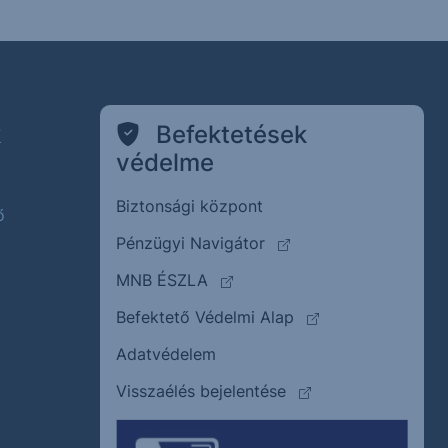
k
Befektetések
védelme
Biztonsági központ
ő
(külső oldalra ugrik)
Pénzügyi Navigátor
(külső oldalra ugrik)
MNB ÉSZLA
(külső oldalra ugrik
Befektető Védelmi Alap
Adatvédelem
(külső oldalra ugrik)
Visszaélés bejelentése