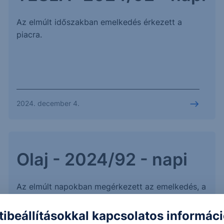
Az elmúlt időszakban emelkedés érkezett a
piacra.
2024. december 4.
Olaj - 2024/92 - napi
Az elmúlt napokban megérkezett az emelkedés, a
lefordulás azonban még nem következett be.
tibeállításokkal kapcsolatos informác