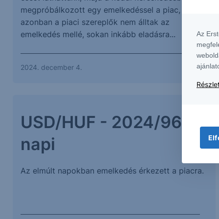
megpróbálkozott egy emelkedéssel a piac,
azonban a piaci szereplők nem álltak az
emelkedés mellé, sokan inkább eladásra...
Az Ers
megfel
webold
ajánlat
2024. december 4.
Részlet
USD/HUF - 2024/96 -
Elf
napi
Az elmúlt napokban emelkedés érkezett a piacra.