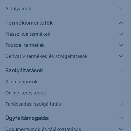
Árfolyamok
Keresés
Termékismertetők
Klasszikus termékek
2204 találat cikkeink között
Tőzsdei termékek
Derivatív termékek és szolgáltatások
Olaj - 2025/4 - napi
Szolgáltatások
Számlatípusok
Az elmúlt időszakban emelkedés érkezett a piacra,
Online kereskedés
mely elérte az elsődleges és másodlagos célárat is.
Tanácsadási szolgáltatás
2025. január 15.
Ügyféltámogatás
Dokumentumok és tájékoztatások