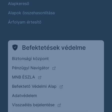
Alapkereső
Alapok összehasonlítása
Árfolyam értesítő
Befektetések védelme
Biztonsági központ
(külső oldalra ugrik)
Pénzügyi Navigátor
(külső oldalra ugrik)
MNB ÉSZLA
(külső oldalra ugrik)
Befektető Védelmi Alap
Adatvédelem
(külső oldalra ugrik)
Visszaélés bejelentése