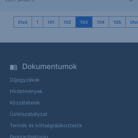
Első
1
101
102
103
104
105
Uto
Dokumentumok
Díjjegyzékek
Hirdetmények
Közzétételek
Üzletszabályzat
Termék és költségtájékoztatók
Fenntarthatóság