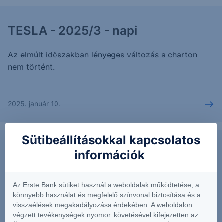
TESLA - 2025/3 - napi
Az elmúlt időszakban lényeges változás a charton
nem történt.
2025. január 10.
Sütibeállításokkal kapcsolatos
OTP: Ellenállás áttörve - 2025/3 -
információk
napi
Az Erste Bank sütiket használ a weboldalak működtetése, a
Az elmúlt napokban elérte az ellenállási zónát az
könnyebb használat és megfelelő színvonal biztosítása és a
visszaélések megakadályozása érdekében. A weboldalon
árfolyam, majd áttörte.
végzett tevékenységek nyomon követésével kifejezetten az