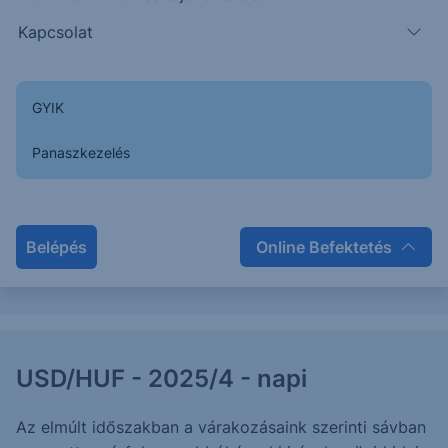
Kapcsolat
OTP: Megvadult a bika - 2025/4 -
napi
GYIK
Az elmúlt napokban emelkedés érkezett a piacra, mely
nem csak az elsődleges célárat érte el és haladta
Panaszkezelés
meg, hanem a megnyúló hullám erős lendülettel a
23.000-es szintet is.
Belépés
Online Befektetés
2025. január 15.
USD/HUF - 2025/4 - napi
Az elmúlt időszakban a várakozásaink szerinti sávban