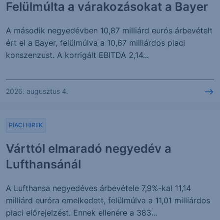
Felülmúlta a várakozásokat a Bayer
A második negyedévben 10,87 milliárd eurós árbevételt
ért el a Bayer, felülmúlva a 10,67 milliárdos piaci
konszenzust. A korrigált EBITDA 2,14...
2026. augusztus 4.
PIACI HÍREK
Várttól elmaradó negyedév a
Lufthansánál
A Lufthansa negyedéves árbevétele 7,9%-kal 11,14
milliárd euróra emelkedett, felülmúlva a 11,01 milliárdos
piaci előrejelzést. Ennek ellenére a 383...