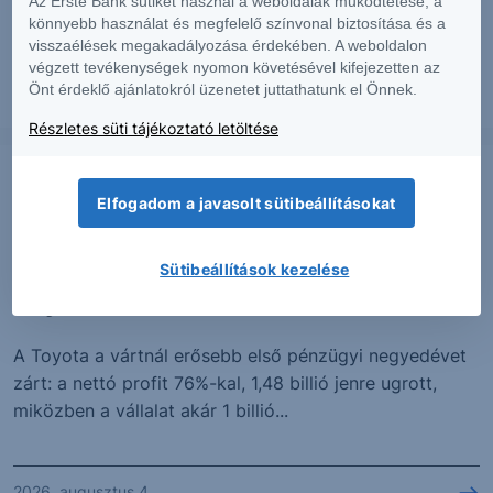
Az Erste Bank sütiket használ a weboldalak működtetése, a
várakozásokat. Az árbevétel 93%-kal, 1,94 milliárd...
könnyebb használat és megfelelő színvonal biztosítása és a
visszaélések megakadályozása érdekében. A weboldalon
végzett tevékenységek nyomon követésével kifejezetten az
Önt érdeklő ajánlatokról üzenetet juttathatunk el Önnek.
2026. augusztus 4.
Részletes süti tájékoztató letöltése
PIACI HÍREK
Elfogadom a javasolt sütibeállításokat
Megugró profit után rekord
részvényvisszavásárlásra készül a
Sütibeállítások kezelése
Toyota
A Toyota a vártnál erősebb első pénzügyi negyedévet
zárt: a nettó profit 76%-kal, 1,48 billió jenre ugrott,
miközben a vállalat akár 1 billió...
2026. augusztus 4.