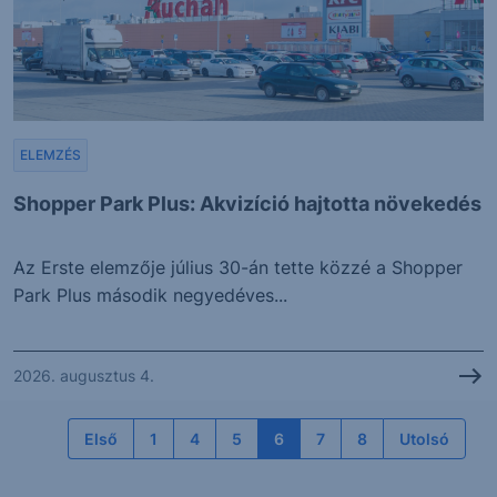
ELEMZÉS
Shopper Park Plus: Akvizíció hajtotta növekedés
Az Erste elemzője július 30-án tette közzé a Shopper
Park Plus második negyedéves...
2026. augusztus 4.
Első
1
4
5
6
7
8
Utolsó