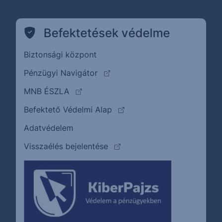
Befektetések védelme
Biztonsági központ
(külső oldalra ugrik)
Pénzügyi Navigátor
(külső oldalra ugrik)
MNB ÉSZLA
(külső oldalra ugrik)
Befektető Védelmi Alap
Adatvédelem
(külső oldalra ugrik)
Visszaélés bejelentése