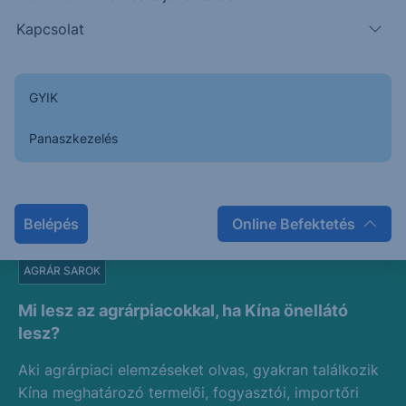
2026. augusztus 4.
Kapcsolat
GYIK
Panaszkezelés
Belépés
Online Befektetés
AGRÁR SAROK
Mi lesz az agrárpiacokkal, ha Kína önellátó
lesz?
Aki agrárpiaci elemzéseket olvas, gyakran találkozik
Kína meghatározó termelői, fogyasztói, importőri