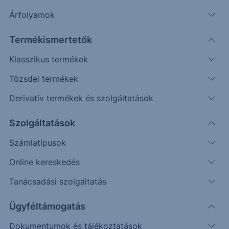
Árfolyamok
Keresés
Termékismertetők
30606 találat cikkeink között
Klasszikus termékek
Tőzsdei termékek
Derivatív termékek és szolgáltatások
PIACI HÍREK
Szolgáltatások
Akvizíciós költségek húzták le a
Számlatípusok
Merck eredményét
Online kereskedés
A Merck második negyedéves árbevétele 5%-kal, 16,6
Tanácsadási szolgáltatás
milliárd dollárra nőtt, elsősorban a Keytruda rákellenes
szer, a magas vérnyomás kezelésére...
Ügyféltámogatás
Dokumentumok és tájékoztatások