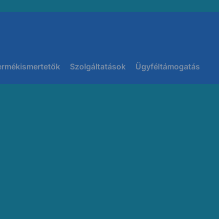
ermékismertetők
Szolgáltatások
Ügyféltámogatás