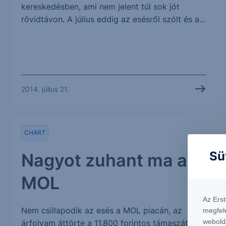
kereskedésben, ami nem jelent túl sok jót
rövidtávon. A július eddig az esésről szólt és a...
2014. július 21.
CHART
Sü
Nagyot zuhant ma a
MOL
Az Ers
Nem csillapodik az esés a MOL piacán, az
megfel
webold
árfolyam áttörte a 11.800 forintos támaszát, és