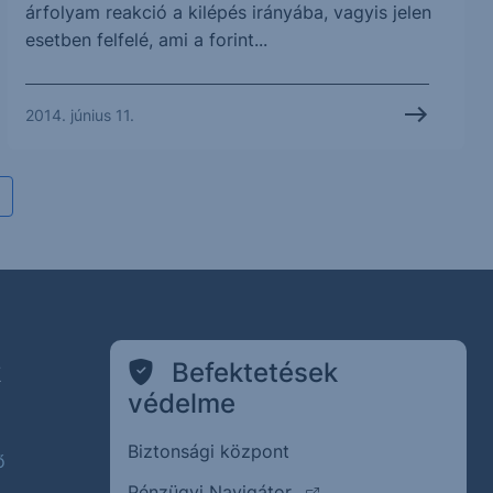
árfolyam reakció a kilépés irányába, vagyis jelen
esetben felfelé, ami a forint...
2014. június 11.
k
Befektetések
védelme
Biztonsági központ
ő
(külső oldalra ugrik)
Pénzügyi Navigátor