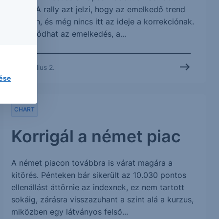
index. A rally azt jelzi, hogy az emelkedő trend
töretlen, és még nincs itt az ideje a korrekciónak.
Folytatódhat az emelkedés, a...
2014. július 2.
lése
CHART
Korrigál a német piac
A német piacon továbbra is várat magára a
kitörés. Pénteken bár sikerült az 10.030 pontos
ellenállást áttörnie az indexnek, ez nem tartott
sokáig, zárásra visszazuhant a szint alá a kurzus,
miközben egy látványos felső...