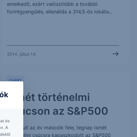
emelkedő, ezért valószínűbb a további
forintgyengülés, ellenállás a 314,5-ös lokális...
2014. július 14.
CHART
iók
Ismét történelmi
csúcson az S&P500
at és
Jól indult az év második fele, tegnap ismét
n. A
rdeklő
történelmi csúcsra kapaszkodott az S&P500