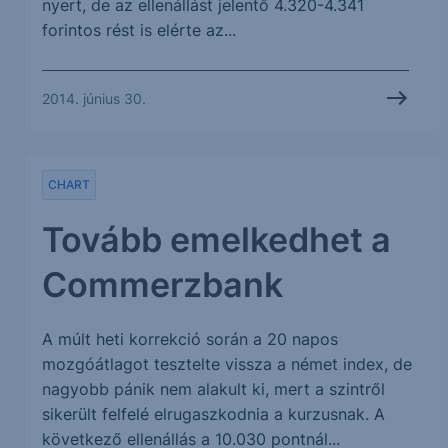
nyert, de az ellenállást jelentő 4.320-4.341
forintos rést is elérte az...
2014. június 30.
CHART
Tovább emelkedhet a
Commerzbank
A múlt heti korrekció során a 20 napos
mozgóátlagot tesztelte vissza a német index, de
nagyobb pánik nem alakult ki, mert a szintről
sikerült felfelé elrugaszkodnia a kurzusnak. A
következő ellenállás a 10.030 pontnál...