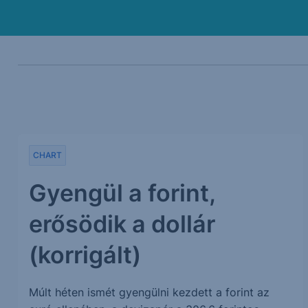
CHART
Gyengül a forint,
erősödik a dollár
(korrigált)
Múlt héten ismét gyengülni kezdett a forint az