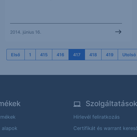
2014. június 16.
Első
1
415
416
417
418
419
Utolsó
mékek
Szolgáltatáso
ermékek
Hírlevél feliratkozás
i alapok
Certifikát és warrant keres