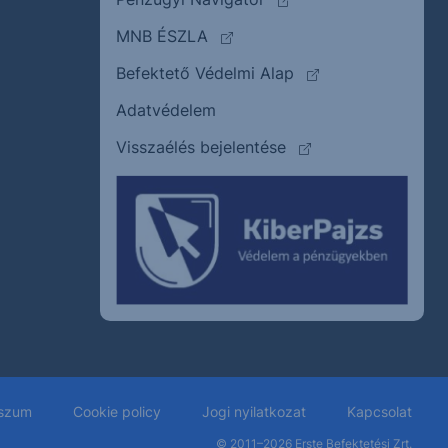
(külső oldalra ugrik)
MNB ÉSZLA
(külső oldalra ugrik
Befektető Védelmi Alap
Adatvédelem
(külső oldalra ugrik)
Visszaélés bejelentése
szum
Cookie policy
Jogi nyilatkozat
Kapcsolat
© 2011–2026
Erste Befektetési Zrt.