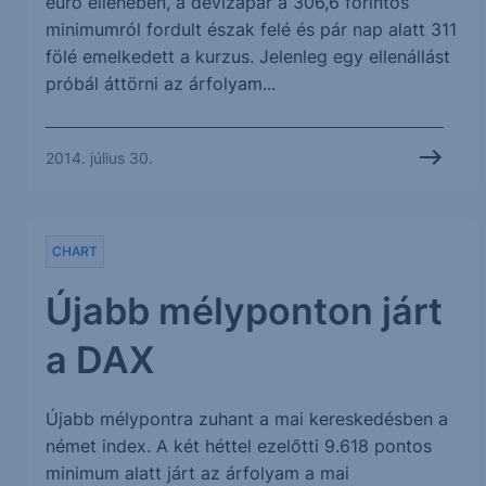
euró ellenében, a devizapár a 306,6 forintos
minimumról fordult észak felé és pár nap alatt 311
fölé emelkedett a kurzus. Jelenleg egy ellenállást
próbál áttörni az árfolyam...
2014. július 30.
CHART
Újabb mélyponton járt
a DAX
Újabb mélypontra zuhant a mai kereskedésben a
német index. A két héttel ezelőtti 9.618 pontos
minimum alatt járt az árfolyam a mai