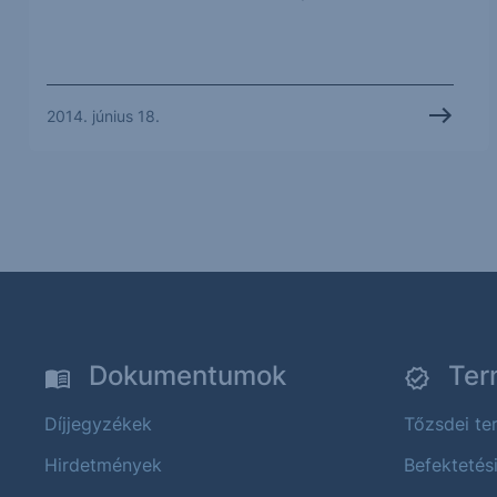
2014. június 18.
Dokumentumok
Ter
Díjjegyzékek
Tőzsdei t
Hirdetmények
Befektetés