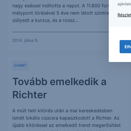
ajánlat
nagy eséssel indította a napot. A 11.800 forintos
mélypont törésével 5 éve nem látott szintre
Részlet
süllyedt a kurzus, és a rossz...
2014. július 9.
Elf
CHART
Tovább emelkedik a
Richter
A múlt heti kitörés után a mai kereskedésben
ismét lokális csúcsra kapaszkodott a Richter. Az
újabb kitöréssel az emelkedő trend megerősítést