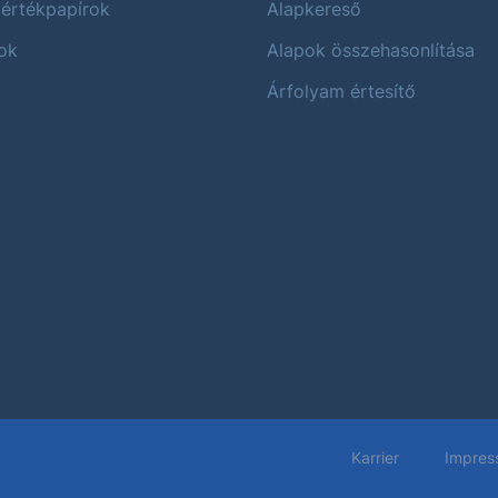
 értékpapírok
Alapkereső
ok
Alapok összehasonlítása
Árfolyam értesítő
Karrier
Impres