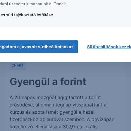
okról üzenetet juttathatunk el Önnek.
árfolyam így nagy...
es süti tájékoztató letöltése
2014. július 7.
ogadom a javasolt sütibeállításokat
Sütibeállítások keze
CHART
Gyengül a forint
A 20 napos mozgóátlagig tartott a forint
erősödése, ahonnan tegnap visszapattant a
kurzus és azóta ismét gyengül a hazai
fizetőeszköz az euróval szemben. A devizapár
következő ellenállása a 307,9-es lokális