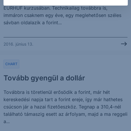
árfolyama, így ismét egy emelkedés következhet az
EURHUF kurzusában. Technikailag továbbra is,
immáron csaknem egy éve, egy meglehetősen széles
sávban oldalazik a forint...
2016. június 13.
CHART
Tovább gyengül a dollár
Továbbra is töretlenül erősödik a forint, már hét
kereskedési napja tart a forint ereje, így már hathetes
csúcson jár a hazai fizetőeszköz. Tegnap a 310,4-nél
található támaszig esett az árfolyam, majd a ma reggeli
a...