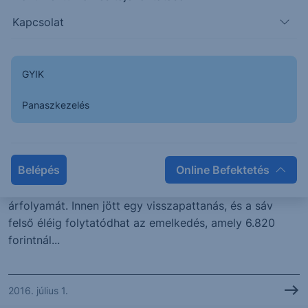
Kapcsolat
2016. július 4.
GYIK
CHART
Panaszkezelés
A Richter nyújtja a legjobb
teljesítményt a blue-chipek közül
Belépés
Online Befektetés
A Brexitet követő pánikban a 200 napos mozgóátlag
illetve a 6.160 forintos támasz állította meg az OTP
árfolyamát. Innen jött egy visszapattanás, és a sáv
felső éléig folytatódhat az emelkedés, amely 6.820
forintnál...
2016. július 1.