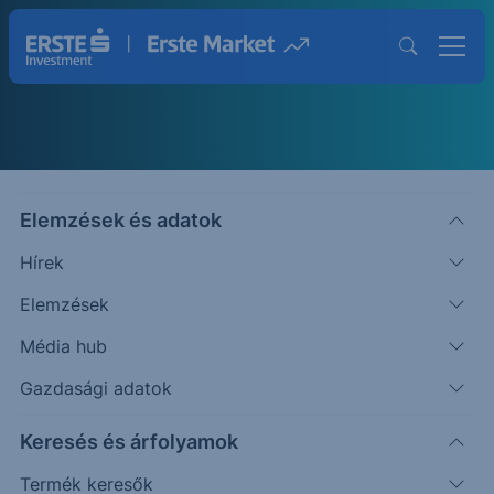
Elemzések és adatok
Hírek
Chart elemzések
Elemzések
Technikai elemzések az Erste elemzőitől
Média hub
Gazdasági adatok
Keresés és árfolyamok
Termék keresők