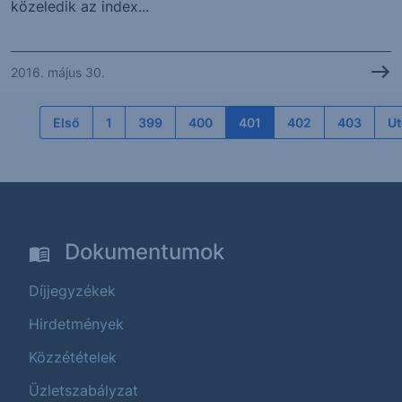
közeledik az index...
2016. május 30.
Első
1
399
400
401
402
403
Ut
Dokumentumok
Díjjegyzékek
Hirdetmények
Közzétételek
Üzletszabályzat