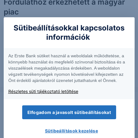
Fordulathoz érkezhetett a magyar
piac
Sütibeállításokkal kapcsolatos
Az OTP drasztikusan túladottá vált az elmúlt néhány
napban. Az RSI értéke megközelítette a 30-as értéket
információk
és még a bolllinger szalagból is kiesett az árfolyam. A
tegnapi nap azonban meghozta a fordulatot és már
Az Erste Bank sütiket használ a weboldalak működtetése, a
emelkedni...
könnyebb használat és megfelelő színvonal biztosítása és a
visszaélések megakadályozása érdekében. A weboldalon
végzett tevékenységek nyomon követésével kifejezetten az
2016. június 15.
Önt érdeklő ajánlatokról üzenetet juttathatunk el Önnek.
Részletes süti tájékoztató letöltése
CHART
Elfogadom a javasolt sütibeállításokat
Lehet itt még dollár erősödés
A 310-es támaszról ismét megfordult a forint
Sütibeállítások kezelése