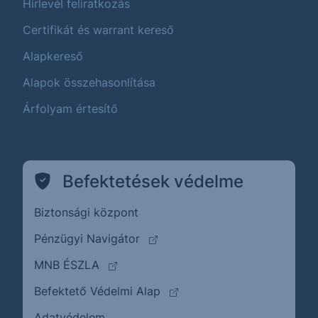
Hírlevél feliratkozás
Certifikát és warrant kereső
Alapkereső
Alapok összehasonlítása
Árfolyam értesítő
Befektetések védelme
Biztonsági központ
(külső oldalra ugrik)
Pénzügyi Navigátor
(külső oldalra ugrik)
MNB ÉSZLA
(külső oldalra ugrik)
Befektető Védelmi Alap
Adatvédelem