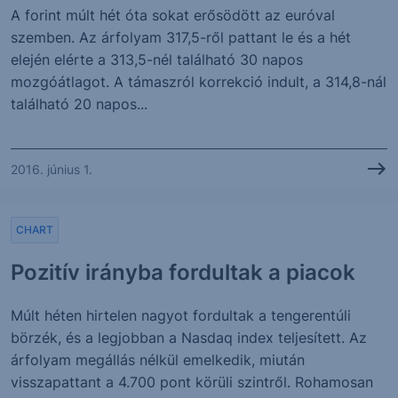
A forint múlt hét óta sokat erősödött az euróval
szemben. Az árfolyam 317,5-ről pattant le és a hét
elején elérte a 313,5-nél található 30 napos
mozgóátlagot. A támaszról korrekció indult, a 314,8-nál
található 20 napos...
2016. június 1.
CHART
Pozitív irányba fordultak a piacok
Múlt héten hirtelen nagyot fordultak a tengerentúli
börzék, és a legjobban a Nasdaq index teljesített. Az
árfolyam megállás nélkül emelkedik, miután
visszapattant a 4.700 pont körüli szintről. Rohamosan