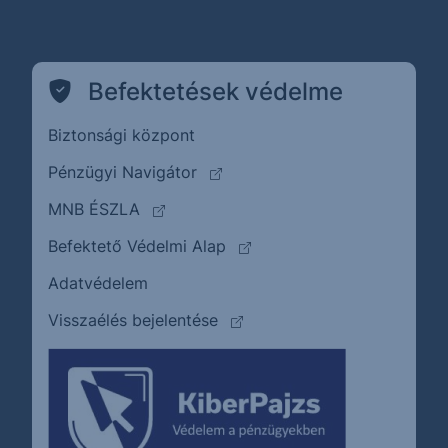
Befektetések védelme
Biztonsági központ
(külső oldalra ugrik)
Pénzügyi Navigátor
(külső oldalra ugrik)
MNB ÉSZLA
(külső oldalra ugrik)
Befektető Védelmi Alap
Adatvédelem
(külső oldalra ugrik)
Visszaélés bejelentése