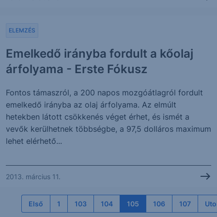
ELEMZÉS
Emelkedő irányba fordult a kőolaj
árfolyama - Erste Fókusz
Fontos támaszról, a 200 napos mozgóátlagról fordult
emelkedő irányba az olaj árfolyama. Az elmúlt
hetekben látott csökkenés véget érhet, és ismét a
vevők kerülhetnek többségbe, a 97,5 dolláros maximum
lehet elérhető...
2013. március 11.
Első
1
103
104
105
106
107
Uto