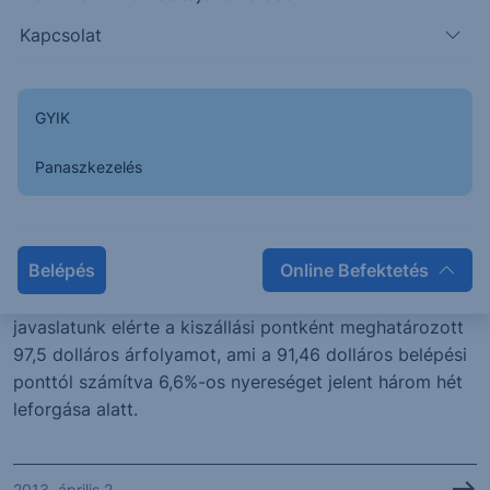
közepén esedékes...
Kapcsolat
2013. április 3.
GYIK
ELEMZÉS
Panaszkezelés
Elérte a kiszállási pontot az olaj
árfolyama - Erste Fókusz
Belépés
Online Befektetés
Március közepén megfogalmazott olaj vételi
javaslatunk elérte a kiszállási pontként meghatározott
97,5 dolláros árfolyamot, ami a 91,46 dolláros belépési
ponttól számítva 6,6%-os nyereséget jelent három hét
leforgása alatt.
2013. április 2.