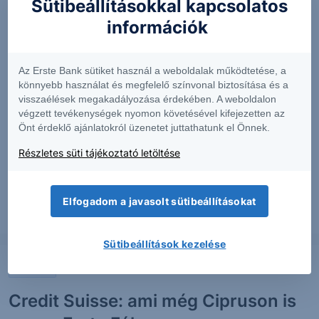
Sütibeállításokkal kapcsolatos
Nagyot estek az amerikai
információk
államkötvényhozamok - Erste
Fókusz
Az Erste Bank sütiket használ a weboldalak működtetése, a
könnyebb használat és megfelelő színvonal biztosítása és a
Éles fordulatot vett a héten az amerikai államkötvények
visszaélések megakadályozása érdekében. A weboldalon
piaca a ciprusi események hatására. Ismét előtérbe
végzett tevékenységek nyomon követésével kifejezetten az
Önt érdeklő ajánlatokról üzenetet juttathatunk el Önnek.
kerültek a kockázatmentes eszközök és ennek
eredményeként jelentősen csökkentek az amerikai
Részletes süti tájékoztató letöltése
államkötvények hozama.
Elfogadom a javasolt sütibeállításokat
2013. március 20.
Sütibeállítások kezelése
ELEMZÉS
Credit Suisse: ami még Cipruson is