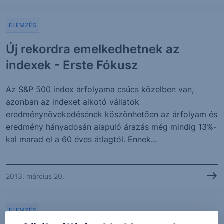
ELEMZÉS
Új rekordra emelkedhetnek az
indexek - Erste Fókusz
Az S&P 500 index árfolyama csúcs közelben van,
azonban az indexet alkotó vállatok
eredménynövekedésének köszönhetően az árfolyam és
eredmény hányadosán alapuló árazás még mindig 13%-
kal marad el a 60 éves átlagtól. Ennek...
2013. március 20.
ELEMZÉS