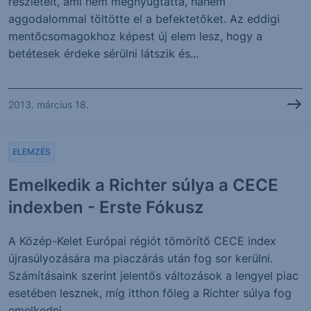
részleteit, ami nem megnyugtatta, hanem
aggodalommal töltötte el a befektetőket. Az eddigi
mentőcsomagokhoz képest új elem lesz, hogy a
betétesek érdeke sérülni látszik és...
2013. március 18.
ELEMZÉS
Emelkedik a Richter súlya a CECE
indexben - Erste Fókusz
A Közép-Kelet Európai régiót tömörítő CECE index
újrasúlyozására ma piaczárás után fog sor kerülni.
Számításaink szerint jelentős változások a lengyel piac
esetében lesznek, míg itthon főleg a Richter súlya fog
emelkedni....