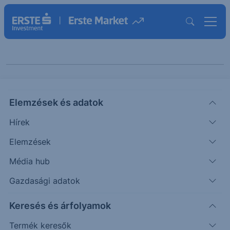
Cikkeink "Elemzés"
Elemzések és adatok
témában
Hírek
Elemzések
ELEMZÉS
Média hub
Profitot realizálunk az arany shorton
Gazdasági adatok
- Erste Fókusz
Keresés és árfolyamok
Bő egy héttel ezelőtt 1600 dollár mellett javasoltuk az
Termék keresők