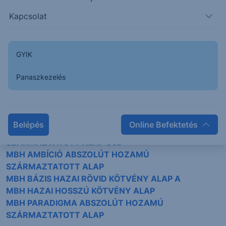
Kapcsolat
Kapcsolódó alapkezelő:
MBH Alapkezelő Zrt.
GYIK
Érintett befektetési alapok:
Panaszkezelés
MBH AKTÍV ALFA ABSZOLÚT HOZAMÚ
SZÁRMAZTATOTT ALAP
MBH AKTÍV ALFA ABSZOLÚT HOZAMÚ
SZÁRMAZTATOTT ALAP EUR
Belépés
Online Befektetés
MBH AKTÍV ALFA ABSZOLÚT HOZAMÚ
SZÁRMAZTATOTT ALAP USD
MBH AMBÍCIÓ ABSZOLÚT HOZAMÚ
SZÁRMAZTATOTT ALAP
MBH BÁZIS HAZAI RÖVID KÖTVÉNY ALAP A
MBH HAZAI HOSSZÚ KÖTVÉNY ALAP
MBH PARADIGMA ABSZOLÚT HOZAMÚ
SZÁRMAZTATOTT ALAP