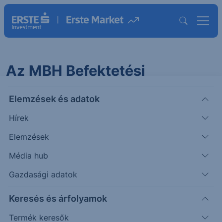
Az MBH Befektetési
Alapkezelő Zrt. közleménye
Elemzések és adatok
Kiemelt Információkat
Tartalmazó Dokumentumok
Hírek
módosításáról
Elemzések
Média hub
2026.06.17. 14:36
Gazdasági adatok
Tisztelt Ügyfelünk!
Keresés és árfolyamok
Termék keresők