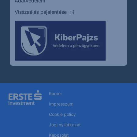
Adatvédelem
(külső oldalra ugrik)
Visszaélés bejelentése
Karrier
Impresszum
Cookie policy
Jogi nyilatkozat
Kapcsolat