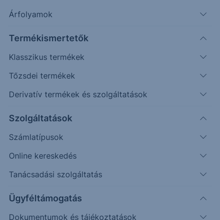
Az MBH Befektetési Alapkezelő Zrt. közleményét
Árfolyamok
Kiemelt Információkat Tartalmazó Dokumentumok
módosításáról a csatolmányban találja. A módosítások
Termékismertetők
hatályba lépésének dátuma: 2026. június 17.
Klasszikus termékek
Tőzsdei termékek
Üdvözlettel:
Derivatív termékek és szolgáltatások
Erste Befektetési Zrt.
Szolgáltatások
Kapcsolódó dokumentum
Számlatípusok
MBH Befektetési Alapkezelő Zrt. közleménye
Online kereskedés
Tanácsadási szolgáltatás
Visszalépés a közzétételekhez
Ügyféltámogatás
Dokumentumok és tájékoztatások