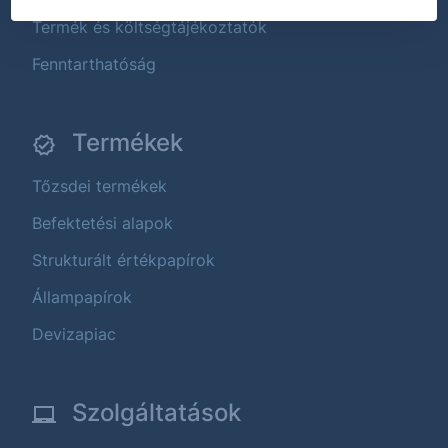
Termék és költségtájékoztatók
Fenntarthatóság
Termékek
Tőzsdei termékek
Befektetési alapok
Strukturált értékpapírok
Állampapírok
Devizapiac
Szolgáltatások