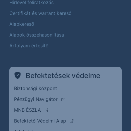
Hírlevél feliratkozás
Certifikát és warrant kereső
Alapkereső
Alapok összehasonlítása
Árfolyam értesítő
Befektetések védelme
Biztonsági központ
(külső oldalra ugrik)
Pénzügyi Navigátor
(külső oldalra ugrik)
MNB ÉSZLA
(külső oldalra ugrik)
Befektető Védelmi Alap