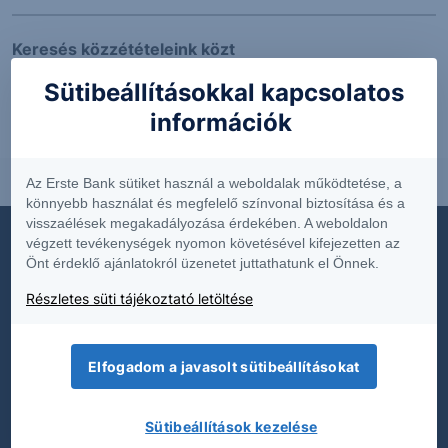
Keresés közzétételeink közt
Sütibeállításokkal kapcsolatos
információk
Teljes lista
Az Erste Bank sütiket használ a weboldalak működtetése, a
könnyebb használat és megfelelő színvonal biztosítása és a
visszaélések megakadályozása érdekében. A weboldalon
végzett tevékenységek nyomon követésével kifejezetten az
Önt érdeklő ajánlatokról üzenetet juttathatunk el Önnek.
Dokumentumok
Részletes süti tájékoztató letöltése
Díjjegyzékek
Hirdetmények
Elfogadom a javasolt sütibeállításokat
Közzétételek
Sütibeállítások kezelése
Üzletszabályzat