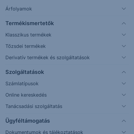
csatolmányban találja. A módosítás hatályba lépésének
Árfolyamok
dátuma: 2026. február 19.
Termékismertetők
Klasszikus termékek
Üdvözlettel:
Tőzsdei termékek
Erste Befektetési Zrt.
Derivatív termékek és szolgáltatások
Szolgáltatások
Kapcsolódó dokumentum
Generali Investment CEE alapkezelő hirdetménye
Számlatípusok
Online kereskedés
Visszalépés a közzétételekhez
Tanácsadási szolgáltatás
Ügyféltámogatás
Dokumentumok és tájékoztatások