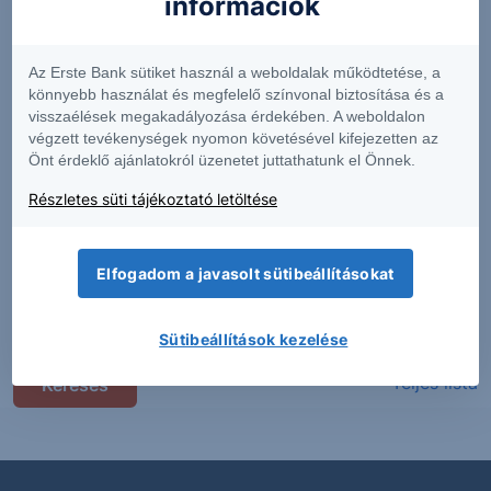
GENERALI SELECTION ABSZOLÚT HOZAMÚ ALAP A
információk
GENERALI SPIRIT ABSZOLÚT HOZAMÚ
SZÁRMAZTATOTT ALAP A
Az Erste Bank sütiket használ a weboldalak működtetése, a
GENERALI TITANIUM ABSZOLÚT HOZAMÚ ALAPOK
könnyebb használat és megfelelő színvonal biztosítása és a
ALAPJA A
visszaélések megakadályozása érdekében. A weboldalon
GENERALI TRIUMPH ABSZOLÚT HOZAMÚ
végzett tevékenységek nyomon követésével kifejezetten az
SZÁRMAZTATOTT ALAP B
Önt érdeklő ajánlatokról üzenetet juttathatunk el Önnek.
GENERALI TRIUMPH ABSZOLÚT HOZAMÚ
Részletes süti tájékoztató letöltése
SZÁRMAZTATOTT ALAP C USD
Elfogadom a javasolt sütibeállításokat
Keresés közzétételeink közt
Sütibeállítások kezelése
Teljes lista