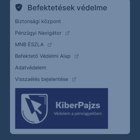
Befektetések védelme
Biztonsági központ
(külső oldalra ugrik)
Pénzügyi Navigátor
(külső oldalra ugrik)
MNB ÉSZLA
(külső oldalra ugrik)
Befektető Védelmi Alap
Adatvédelem
(külső oldalra ugrik)
Visszaélés bejelentése