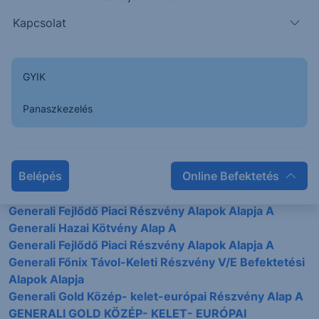
Kapcsolódó alapkezelő:
Kapcsolat
Generali Investments CEE Mo-i Fióktelepe
Érintett befektetési alapok:
GYIK
Generali Amazonas Latin-Amerikai Részvény V/E
Befektetési Alap
Panaszkezelés
GENERALI ARANY OROSZLÁN SCREENED
NEMZETKÖZI RÉSZVÉNY ALAP A
GENERALI ARANY OROSZLÁN SCREENED
Belépés
Online Befektetés
NEMZETKÖZI RÉSZVÉNY ALAP B
GENERALI DELUXE RÉSZVÉNY ALAP
Generali Fejlődő Piaci Részvény Alapok Alapja A
Generali Hazai Kötvény Alap A
Generali Fejlődő Piaci Részvény Alapok Alapja A
Generali Főnix Távol-Keleti Részvény V/E Befektetési
Alapok Alapja
Generali Gold Közép- kelet-európai Részvény Alap A
GENERALI GOLD KÖZÉP- KELET- EURÓPAI