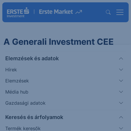
A Generali Investment CEE
alapkezelő hirdetménye
Elemzések és adatok
egyes befektetési alapjainak
KID módosításáról
Hírek
Elemzések
2026.02.23. 11:43
Média hub
Tisztelt Ügyfelünk!
Gazdasági adatok
Keresés és árfolyamok
A Generali Investment CEE alapkezelő hirdetményét
Termék keresők
egyes befektetési alapjainak KID módosításáról a