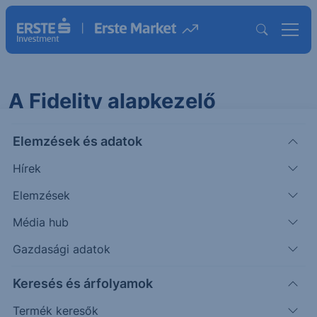
A Fidelity alapkezelő
tájékoztatása egyes alapjait
Elemzések és adatok
érintő változásokról
Hírek
2025.07.15. 11:50
Elemzések
Tisztelt Ügyfelünk!
Média hub
Gazdasági adatok
A Fidelity alapkezelő tájékoztatását az FF - GLOBAL
Keresés és árfolyamok
LOW VOLATILITY EQUITY FUND alapját érintő
változásáról a csatolmányban találja.
Termék keresők