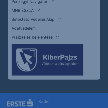
(külső oldalra ugrik)
Pénzügyi Navigátor
(külső oldalra ugrik)
MNB ÉSZLA
(külső oldalra ugrik)
Befektető Védelmi Alap
Adatvédelem
(külső oldalra ugrik)
Visszaélés bejelentése
Karrier