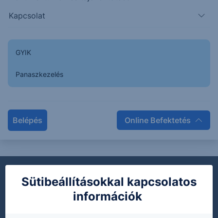
FIL Investment Management (Luxembourg) S.A.
Kapcsolat
Érintett befektetési alap:
FF - Global Low Volatility Equity Fund A-ACC-HUF
GYIK
Panaszkezelés
Keresés közzétételeink közt
Belépés
Online Befektetés
Teljes lista
Sütibeállításokkal kapcsolatos
Dokumentumok
információk
Díjjegyzékek