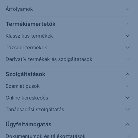
Árfolyamok
Üdvözlettel:
Termékismertetők
Erste Befektetési Zrt.
Klasszikus termékek
Tőzsdei termékek
Kapcsolódó dokumentum
Derivatív termékek és szolgáltatások
Fidelity Funds Global Low Volatility Equity Fund
Closure
Szolgáltatások
Számlatípusok
Online kereskedés
Visszalépés a közzétételekhez
Tanácsadási szolgáltatás
Ügyféltámogatás
Kapcsolódó alapkezelő:
Dokumentumok és tájékoztatások