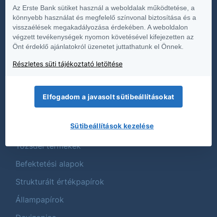
Az Erste Bank sütiket használ a weboldalak működtetése, a
Hirdetmények
könnyebb használat és megfelelő színvonal biztosítása és a
visszaélések megakadályozása érdekében. A weboldalon
Közzétételek
végzett tevékenységek nyomon követésével kifejezetten az
Önt érdeklő ajánlatokról üzenetet juttathatunk el Önnek.
Üzletszabályzat
Részletes süti tájékoztató letöltése
Termék és költségtájékoztatók
Fenntarthatóság
Elfogadom a javasolt sütibeállításokat
Termékek
Sütibeállítások kezelése
Tőzsdei termékek
Befektetési alapok
Strukturált értékpapírok
Állampapírok