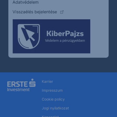
Adatvédelem
(külső oldalra ugrik)
Visszaélés bejelentése
Karrier
Impresszum
Cookie policy
Jogi nyilatkozat
Kapcsolat