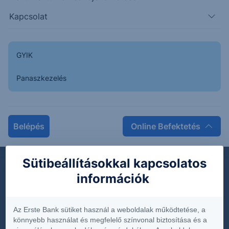
Kapcsolat
Keresés közzétételeink közt
GYIK
Teljes lista
Panaszkezelés
Belépés
Online Befektetés
Dokumentumok
Sütibeállításokkal kapcsolatos
Díjjegyzékek
információk
Hirdetmények
Közzétételek
Az Erste Bank sütiket használ a weboldalak működtetése, a
könnyebb használat és megfelelő színvonal biztosítása és a
Üzletszabályzat