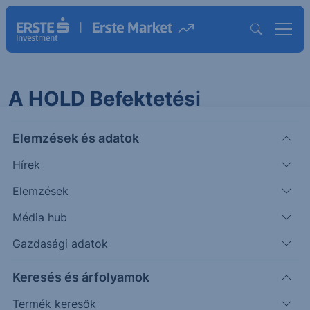
A HOLD Befektetési
Alapkezelő Zrt. közleménye
Elemzések és adatok
forgalmazási szünnapról
Hírek
2025.05.27. 10:57
Elemzések
Tisztelt Ügyfelünk!
Média hub
Gazdasági adatok
A HOLD Befektetési Alapkezelő Zrt. közleményét a
Keresés és árfolyamok
2025.05.30-i forgalmazási szünnapról az alábbi linken
találja:
Termék keresők