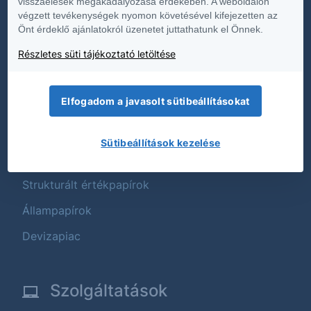
visszaélések megakadályozása érdekében. A weboldalon
végzett tevékenységek nyomon követésével kifejezetten az
Termék és költségtájékoztatók
Önt érdeklő ajánlatokról üzenetet juttathatunk el Önnek.
Fenntarthatóság
Részletes süti tájékoztató letöltése
Termékek
Elfogadom a javasolt sütibeállításokat
Tőzsdei termékek
Sütibeállítások kezelése
Befektetési alapok
Strukturált értékpapírok
Állampapírok
Devizapiac
Szolgáltatások