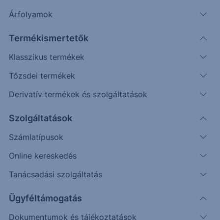
Rendkívüli közlemény a HOLD Alapkezelő Zrt. által
Árfolyamok
kezelt befektetési alapok folyamatos forgalmazásának
Termékismertetők
szüneteltetéséről - Hold Alapkezelő
Klasszikus termékek
Tőzsdei termékek
Üdvözlettel:
Derivatív termékek és szolgáltatások
Erste Befektetési Zrt.
Szolgáltatások
Számlatípusok
Visszalépés a közzétételekhez
Online kereskedés
Tanácsadási szolgáltatás
Kapcsolódó alapkezelő:
Ügyféltámogatás
Hold Alapkezelő Zrt.
Dokumentumok és tájékoztatások