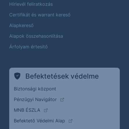
Hírlevél feliratkozás
Certifikát és warrant kereső
Alapkereső
Alapok összehasonlítása
Árfolyam értesítő
Befektetések védelme
Biztonsági központ
(külső oldalra ugrik)
Pénzügyi Navigátor
(külső oldalra ugrik)
MNB ÉSZLA
(külső oldalra ugrik)
Befektető Védelmi Alap