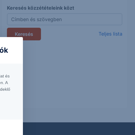
Keresés közzétételeink közt
Teljes lista
iók
at és
n. A
rdeklő