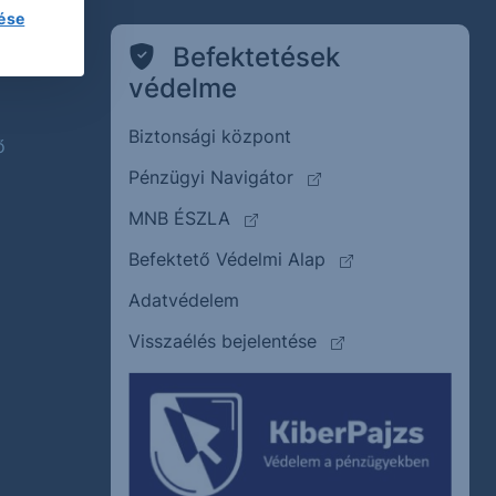
lése
k
Befektetések
védelme
Biztonsági központ
ő
(külső oldalra ugrik)
Pénzügyi Navigátor
(külső oldalra ugrik)
MNB ÉSZLA
(külső oldalra ugrik
Befektető Védelmi Alap
Adatvédelem
(külső oldalra ugrik)
Visszaélés bejelentése