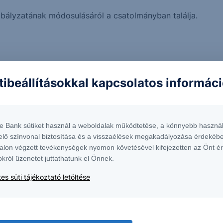
abályzatának módosulásáról a csatolmányban találja.
tibeállításokkal kapcsolatos informác
te Bank sütiket használ a weboldalak működtetése, a könnyebb használ
elő színvonal biztosítása és a visszaélések megakadályozása érdekébe
alon végzett tevékenységek nyomon követésével kifejezetten az Önt é
okról üzenetet juttathatunk el Önnek.
es süti tájékoztató letöltése