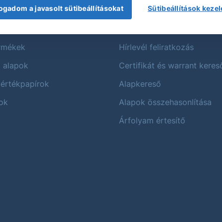
ogadom a javasolt sütibeállításokat
Sütibeállítások keze
mékek
Szolgáltatáso
ermékek
Hírlevél feliratkozás
i alapok
Certifikát és warrant keres
 értékpapírok
Alapkereső
ok
Alapok összehasonlítása
Árfolyam értesítő