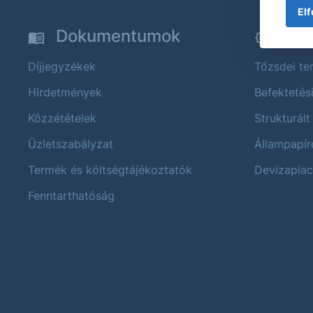
Elf
Dokumentumok
Ter
Díjjegyzékek
Tőzsdei t
Hirdetmények
Befektetés
Közzétételek
Strukturált
Üzletszabályzat
Állampapír
Termék és költségtájékoztatók
Devizapiac
Fenntarthatóság