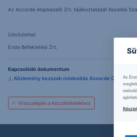
Az Accorde Alapkezelő Zrt. tájékoztatását Kezelési Sz
Üdvözlettel:
Erste Befektetési Zrt.
Sü
Kapcsolódó dokumentum
Az Ers
Közlemény kezszab módosítás Accorde Cuvée
megfel
webold
ajánlat
Visszalépés a közzétételekhez
Részlet