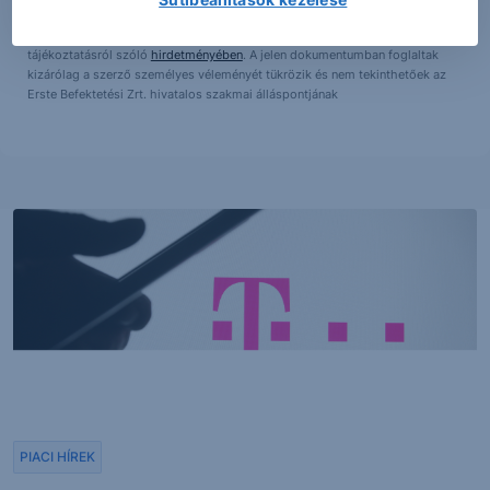
kiadásuk időpontjában érvényesek. További részletek:
Erste Market
Dokumentumok – Erste Market
oldalon, illetve a Társaság ügyletek előtti
tájékoztatásról szóló
hirdetményében
. A jelen dokumentumban foglaltak
kizárólag a szerző személyes véleményét tükrözik és nem tekinthetőek az
Erste Befektetési Zrt. hivatalos szakmai álláspontjának
PIACI HÍREK