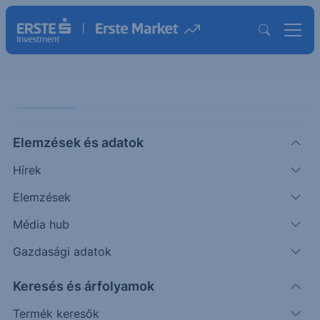
PIACI HÍREK
Elemzések és adatok
Ennyi?
Hírek
KOMMENTÁR
Elemzések
|
Miró József
Vezető elemző
2026. március 4. 10:28
Média hub
Gazdasági adatok
Hogyan is hat az iráni háború a piacokra, a
Keresés és árfolyamok
világgazdaságra? A háborúval érintett országok
gazdaságára negatívan. A légiközlekedés
Termék keresők