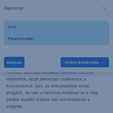
Kapcsolat
A második, globális hatás élét pedig a tegnapi
elnöki rendelet tudja jelentősen tompítani. Trump
utasította az Egyesült Államok Nemzetközi
GYIK
Fejlesztési Pénzügyi Társaságát (U.S. International
Development Finance Corporation), hogy nyújtson
Panaszkezelés
„politikai kockázati biztosítást és garanciákat az
ÖSSZES tengeri kereskedelem pénzügyi biztonsága
érdekében, különösen az Öblön keresztül szállított
Belépés
Online Befektetés
energiára vonatkozóan”. Egyúttal ígéretet tett a
Hormuzi-szoroson áthaladó tankerek katonai
védelmére, ezzel jelentősen csökkentve a
kockázatokat. Igaz, az energiaellátás ezzel
drágább, de nem a hatalmas kieséssel és a még
inkább elszálló árakkal kell szembenéznie a
világnak.