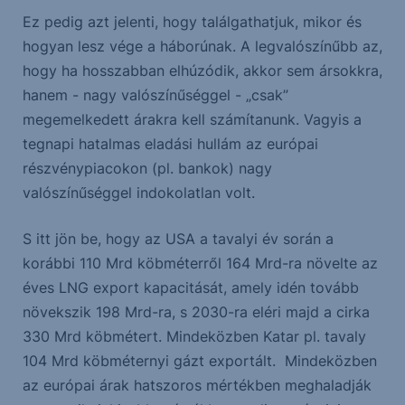
Ez pedig azt jelenti, hogy találgathatjuk, mikor és
hogyan lesz vége a háborúnak. A legvalószínűbb az,
hogy ha hosszabban elhúzódik, akkor sem ársokkra,
hanem - nagy valószínűséggel - „csak”
megemelkedett árakra kell számítanunk. Vagyis a
tegnapi hatalmas eladási hullám az európai
részvénypiacokon (pl. bankok) nagy
valószínűséggel indokolatlan volt.
S itt jön be, hogy az USA a tavalyi év során a
korábbi 110 Mrd köbméterről 164 Mrd-ra növelte az
éves LNG export kapacitását, amely idén tovább
növekszik 198 Mrd-ra, s 2030-ra eléri majd a cirka
330 Mrd köbmétert. Mindeközben Katar pl. tavaly
104 Mrd köbméternyi gázt exportált. Mindeközben
az európai árak hatszoros mértékben meghaladják