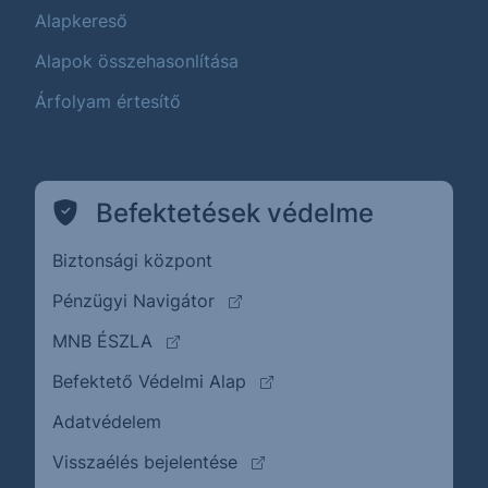
Alapkereső
Alapok összehasonlítása
Árfolyam értesítő
Befektetések védelme
Biztonsági központ
(külső oldalra ugrik)
Pénzügyi Navigátor
(külső oldalra ugrik)
MNB ÉSZLA
(külső oldalra ugrik)
Befektető Védelmi Alap
Adatvédelem
(külső oldalra ugrik)
Visszaélés bejelentése