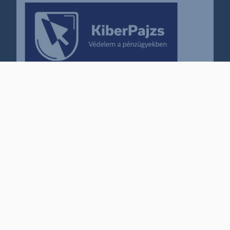
Karrier
Impresszum
Cookie policy
Jogi nyilatkozat
Kapcsolat
© 2011–2026
Erste Befektetési Zrt.