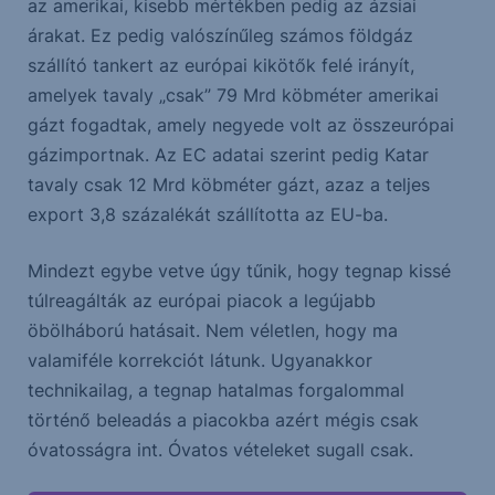
az amerikai, kisebb mértékben pedig az ázsiai
árakat. Ez pedig valószínűleg számos földgáz
szállító tankert az európai kikötők felé irányít,
amelyek tavaly „csak” 79 Mrd köbméter amerikai
gázt fogadtak, amely negyede volt az összeurópai
gázimportnak. Az EC adatai szerint pedig Katar
tavaly csak 12 Mrd köbméter gázt, azaz a teljes
export 3,8 százalékát szállította az EU-ba.
Mindezt egybe vetve úgy tűnik, hogy tegnap kissé
túlreagálták az európai piacok a legújabb
öbölháború hatásait. Nem véletlen, hogy ma
valamiféle korrekciót látunk. Ugyanakkor
technikailag, a tegnap hatalmas forgalommal
történő beleadás a piacokba azért mégis csak
óvatosságra int. Óvatos vételeket sugall csak.