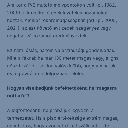
Amikor a P/S mutató mélypontokon volt (pl. 1982,
2009), a következő évek kivételes hozamokat
hoztak. Amikor rekordmagasságban járt (pl. 2000,
2021), az azt követő évtizedek szegényes vagy
negatív reálhozamot eredményeztek.
Ez nem jóslás, hanem valószínűségi gondolkodás.
Mint a fáknál: ha már 130 méter magas vagy, aligha
nősz tovább – sokkal valószínűbb, hogy a viharok
és a gravitáció ledolgoznak belőled.
Hogyan viselkedjünk befektetőként, ha "magasra
nőtt a fa"?
A legfontosabb: ne próbáljuk legyőzni a
természetet. Ha a piac értékeltsége extrém magas,
nem biztos, hogy azonnal ki kell szállnunk – de