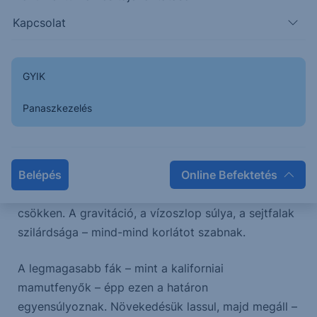
növekedésnek – akárcsak a fák esetében – objektív,
Kapcsolat
fizikai és gazdasági korlátai vannak.
A fák növekedésének természeti korlátai
GYIK
A természetben minden növekedés véges. A fák
Panaszkezelés
például nem nőnek 130 méternél magasabbra.
Miért? A válasz a fizika világából érkezik: a
gyökerekből a levelekhez történő vízszállítás
kapilláris hatással és párologtatással történik, ám
Belépés
Online Befektetés
ezek hatékonysága egy ponton túl drasztikusan
csökken. A gravitáció, a vízoszlop súlya, a sejtfalak
szilárdsága – mind-mind korlátot szabnak.
A legmagasabb fák – mint a kaliforniai
mamutfenyők – épp ezen a határon
egyensúlyoznak. Növekedésük lassul, majd megáll –