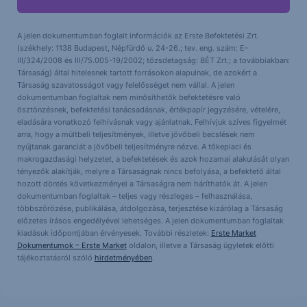
A jelen dokumentumban foglalt információk az Erste Befektetési Zrt.
(székhely: 1138 Budapest, Népfürdő u. 24-26.; tev. eng. szám: E-
III/324/2008 és III/75.005-19/2002; tőzsdetagság: BÉT Zrt.; a továbbiakban:
Társaság) által hitelesnek tartott forrásokon alapulnak, de azokért a
Társaság szavatosságot vagy felelősséget nem vállal. A jelen
dokumentumban foglaltak nem minősíthetők befektetésre való
ösztönzésnek, befektetési tanácsadásnak, értékpapír jegyzésére, vételére,
eladására vonatkozó felhívásnak vagy ajánlatnak. Felhívjuk szíves figyelmét
arra, hogy a múltbeli teljesítmények, illetve jövőbeli becslések nem
nyújtanak garanciát a jövőbeli teljesítményre nézve. A tőkepiaci és
makrogazdasági helyzetet, a befektetések és azok hozamai alakulását olyan
tényezők alakítják, melyre a Társaságnak nincs befolyása, a befektető által
hozott döntés következményei a Társaságra nem háríthatók át. A jelen
dokumentumban foglaltak – teljes vagy részleges – felhasználása,
többszörözése, publikálása, átdolgozása, terjesztése kizárólag a Társaság
előzetes írásos engedélyével lehetséges. A jelen dokumentumban foglaltak
kiadásuk időpontjában érvényesek. További részletek:
Erste Market
Dokumentumok – Erste Market
oldalon, illetve a Társaság ügyletek előtti
tájékoztatásról szóló
hirdetményében
.