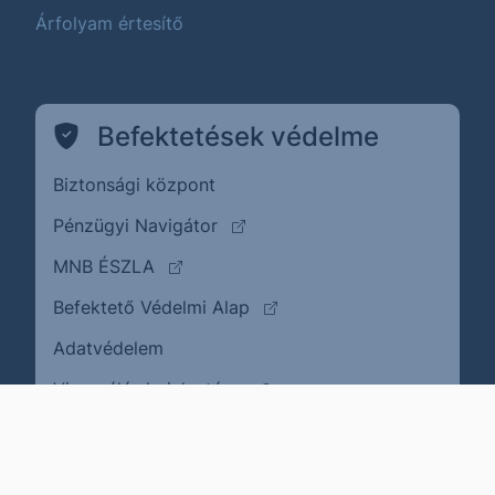
Árfolyam értesítő
Befektetések védelme
Biztonsági központ
(külső oldalra ugrik)
Pénzügyi Navigátor
(külső oldalra ugrik)
MNB ÉSZLA
(külső oldalra ugrik)
Befektető Védelmi Alap
Adatvédelem
(külső oldalra ugrik)
Visszaélés bejelentése