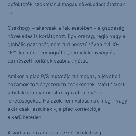
befektetők szokatlanul magas növekedést áraznak
be.
Csakhogy – akárcsak a fák esetében – a gazdasági
növekedés is korlátozott. Egy ország, régió vagy a
globális gazdaság nem tud hosszú távon évi 10–
15%-kal nőni. Demográfiai, termelékenységi és
természeti korlátok szabnak gátat.
Amikor a piac P/S mutatója túl magas, a jövőbeli
hozamok törvényszerűen csökkennek. Miért? Mert
a befektető már most megfizeti a jövőbeli
lehetőségeket. Ha azok nem valósulnak meg – vagy
akár csak lassulnak –, a piac korrekciója
elkerülhetetlen.
A várható hozam és a kezdő értékeltség