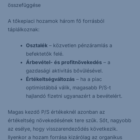
összefüggése
A tőkepiaci hozamok három fő forrásból
táplálkoznak:
Osztalék
– közvetlen pénzáramlás a
befektetők felé.
Árbevétel- és profitnövekedés
– a
gazdasági aktivitás bővülésével.
Értékeltségváltozás
– ha a piac
optimistábbá válik, magasabb P/S-t
hajlandó fizetni ugyanazért a bevételért.
Magas kezdő P/S értékeknél azonban az
értékeltség növekedésének tere szűk. Sőt, nagyobb
az esélye, hogy visszarendeződés következik.
Ilyenkor a hozam forrása kizárólag az organikus