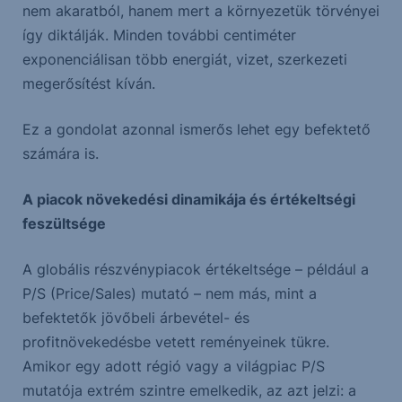
nem akaratból, hanem mert a környezetük törvényei
így diktálják. Minden további centiméter
exponenciálisan több energiát, vizet, szerkezeti
megerősítést kíván.
Ez a gondolat azonnal ismerős lehet egy befektető
számára is.
A piacok növekedési dinamikája és értékeltségi
feszültsége
A globális részvénypiacok értékeltsége – például a
P/S (Price/Sales) mutató – nem más, mint a
befektetők jövőbeli árbevétel- és
profitnövekedésbe vetett reményeinek tükre.
Amikor egy adott régió vagy a világpiac P/S
mutatója extrém szintre emelkedik, az azt jelzi: a