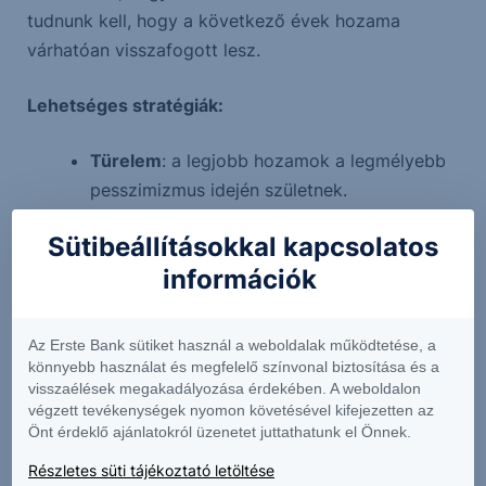
tudnunk kell, hogy a következő évek hozama
várhatóan visszafogott lesz.
Lehetséges stratégiák:
Türelem
: a legjobb hozamok a legmélyebb
pesszimizmus idején születnek.
Rebalanszírozás
: ha egy régió vagy piac túl
Sütibeállításokkal kapcsolatos
magasra emelkedett, fokozatosan érdemes
információk
súlyt csökkenteni, és alulértékelt területek
felé fordulni.
Elvárások kezelése
: ne várjunk 8–10%-os
Az Erste Bank sütiket használ a weboldalak működtetése, a
reálhozamot egy 3,0 feletti globális P/S
könnyebb használat és megfelelő színvonal biztosítása és a
visszaélések megakadályozása érdekében. A weboldalon
szintről.
végzett tevékenységek nyomon követésével kifejezetten az
Önt érdeklő ajánlatokról üzenetet juttathatunk el Önnek.
Alázat a piac és a természet előtt
Részletes süti tájékoztató letöltése