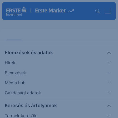
SZTORI
Elemzések és adatok
Ismét kamatot csökkentett a
Hírek
jegybank
Elemzések
SZTORI
Média hub
Vezető
Nyeste
2024. szeptember
|
makrogazdasági
Gazdasági adatok
Orsolya
24. 16:43
elemző
Keresés és árfolyamok
Termék keresők