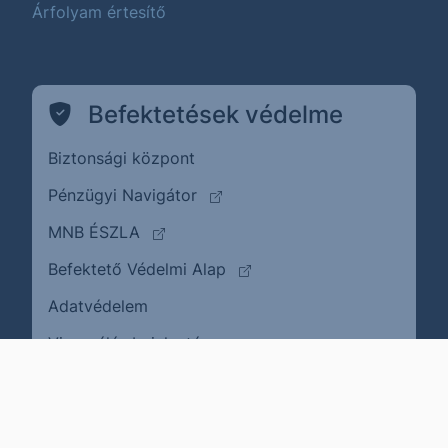
Árfolyam értesítő
Befektetések védelme
Biztonsági központ
(külső oldalra ugrik)
Pénzügyi Navigátor
(külső oldalra ugrik)
MNB ÉSZLA
(külső oldalra ugrik)
Befektető Védelmi Alap
Adatvédelem
(külső oldalra ugrik)
Visszaélés bejelentése