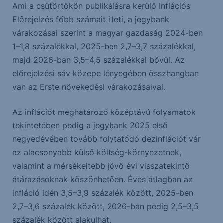
Ami a csütörtökön publikálásra kerülő Inflációs
Előrejelzés főbb számait illeti, a jegybank
várakozásai szerint a magyar gazdaság 2024-ben
1–1,8 százalékkal, 2025-ben 2,7–3,7 százalékkal,
majd 2026-ban 3,5–4,5 százalékkal bővül. Az
előrejelzési sáv közepe lényegében összhangban
van az Erste növekedési várakozásaival.
Az inflációt meghatározó középtávú folyamatok
tekintetében pedig a jegybank 2025 első
negyedévében tovább folytatódó dezinflációt vár
az alacsonyabb külső költség-környezetnek,
valamint a mérsékeltebb jövő évi visszatekintő
átárazásoknak köszönhetően. Éves átlagban az
infláció idén 3,5–3,9 százalék között, 2025-ben
2,7–3,6 százalék között, 2026-ban pedig 2,5–3,5
százalék között alakulhat.