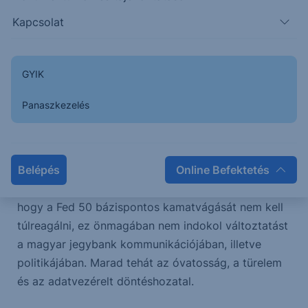
makrogazdasági adatokat, az inflációs kilátásokat,
valamint a kockázati környezet alakulását, amelyek
Kapcsolat
alapján körültekintően és adatvezérelten dönt az
alapkamat mértékéről.” A hangvétel tehát nem
GYIK
tolódott el a lazább irányba, a jegybanki alelnöke
továbbra is az óvatosságot hangsúlyozta. Ezt
Panaszkezelés
indokolja a pénzügyi piaci folyamatok
változékonysága a feltörekvő piacok magas
kitettsége mellett. Emellett az inflációs várakozások
is csak lassan csökkennek, és a szokásosnál
Belépés
Online Befektetés
változékonyabbak. Az alelnök azt is megjegyezte,
hogy a Fed 50 bázispontos kamatvágását nem kell
túlreagálni, ez önmagában nem indokol változtatást
a magyar jegybank kommunikációjában, illetve
politikájában. Marad tehát az óvatosság, a türelem
és az adatvezérelt döntéshozatal.