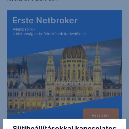
Erste Netbroker
Állampapírok
a biztonságos befektetések kedvelőinek.
Részletek
Sütibeállításokkal kapcsolatos