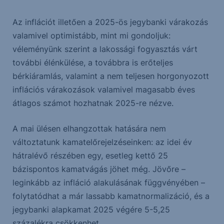
Az inflációt illetően a 2025-ös jegybanki várakozás
valamivel optimistább, mint mi gondoljuk:
véleményünk szerint a lakossági fogyasztás várt
további élénkülése, a továbbra is erőteljes
bérkiáramlás, valamint a nem teljesen horgonyozott
inflációs várakozások valamivel magasabb éves
átlagos számot hozhatnak 2025-re nézve.
A mai ülésen elhangzottak hatására nem
változtatunk kamatelőrejelzéseinken: az idei év
hátralévő részében egy, esetleg kettő 25
bázispontos kamatvágás jöhet még. Jövőre –
leginkább az infláció alakulásának függvényében –
folytatódhat a már lassabb kamatnormalizáció, és a
jegybanki alapkamat 2025 végére 5-5,25
százalékra csökkenhet.