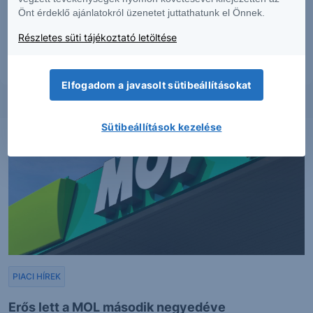
Dokumentumok – Erste Market
oldalon, illetve a Társaság ügyletek előtti
Önt érdeklő ajánlatokról üzenetet juttathatunk el Önnek.
tájékoztatásról szóló
hirdetményében
. A jelen dokumentumban foglaltak
kizárólag a szerző személyes véleményét tükrözik és nem tekinthetőek az
Részletes süti tájékoztató letöltése
Erste Befektetési Zrt. hivatalos szakmai álláspontjának
Elfogadom a javasolt sütibeállításokat
Sütibeállítások kezelése
PIACI HÍREK
Erős lett a MOL második negyedéve