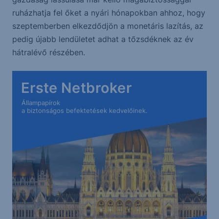
ruházhatja fel őket a nyári hónapokban ahhoz, hogy
szeptemberben elkezdődjön a monetáris lazítás, az
pedig újabb lendületet adhat a tőzsdéknek az év
hátralévő részében.
Erste Netbroker
Állampapírok
a biztonságos befektetések kedvelőinek.