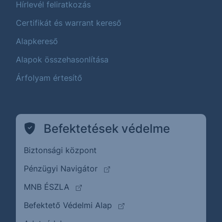
Hírlevél feliratkozás
Certifikát és warrant kereső
Alapkereső
Alapok összehasonlítása
Árfolyam értesítő
Befektetések védelme
Biztonsági központ
(külső oldalra ugrik)
Pénzügyi Navigátor
(külső oldalra ugrik)
MNB ÉSZLA
(külső oldalra ugrik)
Befektető Védelmi Alap