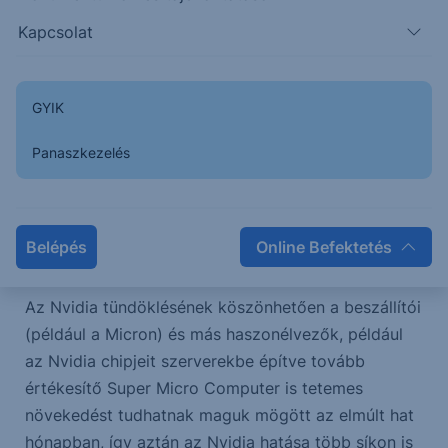
első félévben az S&P 500 közel 15%-ot emelkedett,
Kapcsolat
amire 1900 óta csak 20 alkalommal volt példa a
Goldman szerint.
GYIK
Ugyanakkor az S&P 500 ritka szép teljesítményéről
beszélve nem mehetünk el szó nélkül amellett, hogy
Panaszkezelés
az Nvidia 150%-os emelkedése során a piaci
kapitalizációja az év első felében mintegy 1,8
milliárd dollárral nőtt, így nagy mértékben
Belépés
Online Befektetés
hozzájárult az index emelkedéséhez.
Az Nvidia tündöklésének köszönhetően a beszállítói
(például a Micron) és más haszonélvezők, például
az Nvidia chipjeit szerverekbe építve tovább
értékesítő Super Micro Computer is tetemes
növekedést tudhatnak maguk mögött az elmúlt hat
hónapban, így aztán az Nvidia hatása több síkon is