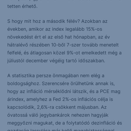
tetten érhető.
S hogy mit hoz a második félév? Azokban az
években, amikor az index legalább 15%-os
növekedést ért el az első hat hónapban, az év
hátralévő részében 10-ből 7-szer tovább menetelt
felfelé, és átlagosan közel 9%-ot emelkedett még a
júliustól december végéig tartó időszakban.
A statisztika persze önmagában nem elég a
boldogsághoz. Szerencsére örülhetünk annak is,
hogy az infláció mérséklődni látszik, és a PCE mag
árindex, amelyhez a Fed 2%-os inflációs célja is
kapcsolódik, 2,6%-ra csökkent májusban. Az
óvatossá váló jegybankárok nehezen hagyják
meggyőzni magukat, de a folytatódó dezinfláció és
gazdaság lassulása már kellő magabiztossággal