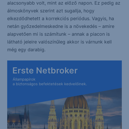
alacsonyabb volt, mint az előző napon. Ez pedig az
álmoskönyvek szerint azt sugallja, hogy
elkezdődhetett a korrekciós periódus. Vagyis, ha
netán győzedelmeskedne is a növekedés – amire
alapvetően mi is számítunk – annak a piacon is
látható jeleire valószínűleg akkor is várnunk kell
még egy darabig.
Erste Netbroker
Állampapírok
a biztonságos befektetések kedvelőinek.