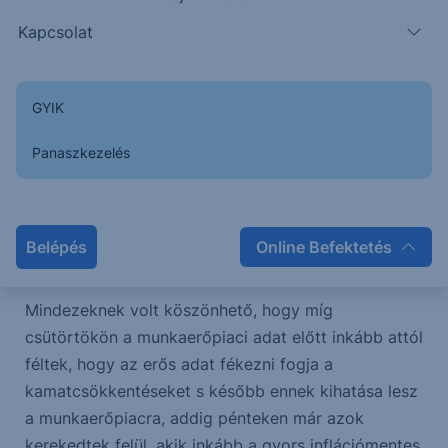
s az akkori kamatpolitika hagyta, hogy az nyomja le
Kapcsolat
az inflációt, illetve, hogy a gazdaság
inflációmentesen növekedjen. Igaz, így is volt három
kamatcsökkentés 1995-ben, az 1994-es gyors és
GYIK
erőteljes kamatemelések után. Akkor 5 százalék
felett maradt a kamat, s később még újra kamatot
Panaszkezelés
kellett emelni. Sokan most is úgy gondolják, hogy
gyors termelékenység növekedés van a
gazdaságban, amit a mesterséges intelligencia
Belépés
Online Befektetés
fejlődése és elterjedése is segít.
Mindezeknek volt köszönhető, hogy míg
csütörtökön a munkaerőpiaci adat előtt inkább attól
féltek, hogy az erős adat fékezni fogja a
kamatcsökkentéseket s később ennek kihatása lesz
a munkaerőpiacra, addig pénteken már azok
kerekedtek felül, akik inkább a gyors inflációmentes