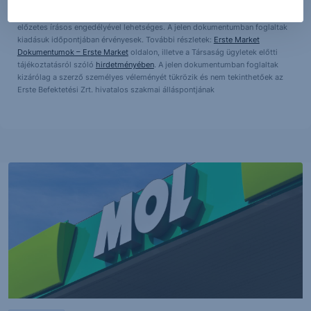
dokumentumban foglaltak – teljes vagy részleges – felhasználása,
többszörözése, publikálása, átdolgozása, terjesztése kizárólag a Társaság
előzetes írásos engedélyével lehetséges. A jelen dokumentumban foglaltak
kiadásuk időpontjában érvényesek. További részletek:
Erste Market
Dokumentumok – Erste Market
oldalon, illetve a Társaság ügyletek előtti
tájékoztatásról szóló
hirdetményében
. A jelen dokumentumban foglaltak
kizárólag a szerző személyes véleményét tükrözik és nem tekinthetőek az
Erste Befektetési Zrt. hivatalos szakmai álláspontjának