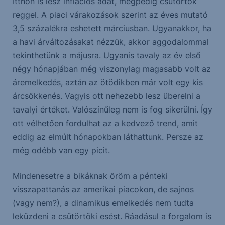
Itthon is lesz inflációs adat, mégpedig csütörtök
reggel. A piaci várakozások szerint az éves mutató
3,5 százalékra eshetett márciusban. Ugyanakkor, ha
a havi árváltozásakat nézzük, akkor aggodalommal
tekinthetünk a májusra. Ugyanis tavaly az év első
négy hónapjában még viszonylag magasabb volt az
áremelkedés, aztán az ötödikben már volt egy kis
árcsökkenés. Vagyis ott nehezebb lesz überelni a
tavalyi értéket. Valószínűleg nem is fog sikerülni. Így
ott vélhetően fordulhat az a kedvező trend, amit
eddig az elmúlt hónapokban láthattunk. Persze az
még odébb van egy picit.
Mindenesetre a bikáknak öröm a pénteki
visszapattanás az amerikai piacokon, de sajnos
(vagy nem?), a dinamikus emelkedés nem tudta
leküzdeni a csütörtöki esést. Ráadásul a forgalom is