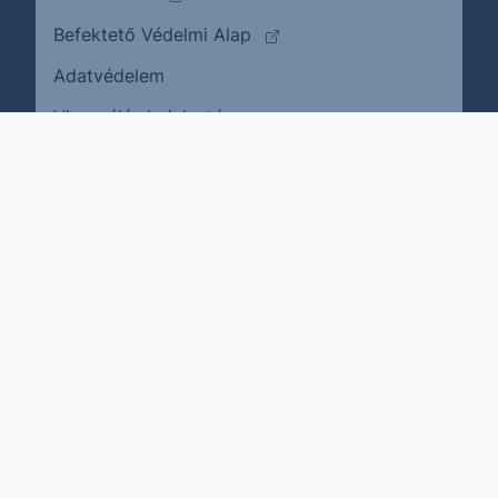
(külső oldalra ugrik)
Befektető Védelmi Alap
Adatvédelem
(külső oldalra ugrik)
Visszaélés bejelentése
Karrier
Impresszum
Cookie policy