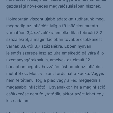
gazdasági növekedés megvalósulásában hisznek.
Holnapután viszont újabb adatokat tudhatunk meg,
mégpedig az inflációt. Míg a fő inflációs mutató
várhatóan 3,4 százalékra emelkedik a februári 3,2
százalékról, a maginflációban további csökkenést
várnak 3,8-ról 3,7 százalékra. Ebben nyilván
jelentős szerepe lesz az újra emelkedő pályára álló
üzemanyagáraknak is, amelyek az elmúlt 12
hónapban negatív hozzájárulást adtak az inflációs
mutatóhoz. Most viszont fordulhat a kocka. Vagyis
nem feltétlenül fog a piac vagy a Fed megijedni a
magasabb inflációtól. Ugyanakkor, ha a maginfláció
csökkenése nem folytatódik, akkor azért lehet egy
kis riadalom.