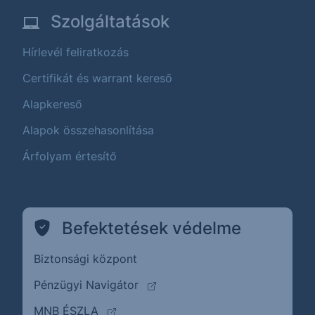
Szolgáltatások
Hírlevél feliratkozás
Certifikát és warrant kereső
Alapkereső
Alapok összehasonlítása
Árfolyam értesítő
Befektetések védelme
Biztonsági központ
(külső oldalra ugrik)
Pénzügyi Navigátor
(külső oldalra ugrik)
MNB ÉSZLA