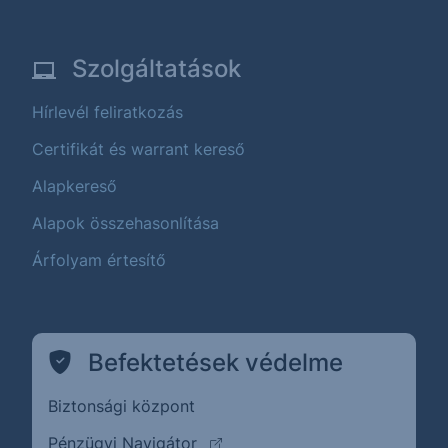
Szolgáltatások
Hírlevél feliratkozás
Certifikát és warrant kereső
Alapkereső
Alapok összehasonlítása
Árfolyam értesítő
Befektetések védelme
Biztonsági központ
(külső oldalra ugrik)
Pénzügyi Navigátor