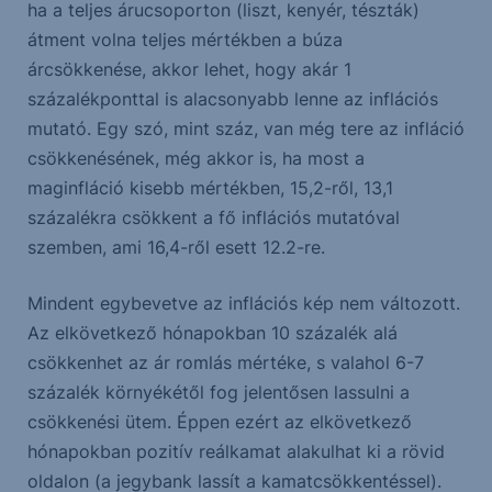
ha a teljes árucsoporton (liszt, kenyér, tészták)
átment volna teljes mértékben a búza
árcsökkenése, akkor lehet, hogy akár 1
százalékponttal is alacsonyabb lenne az inflációs
mutató. Egy szó, mint száz, van még tere az infláció
csökkenésének, még akkor is, ha most a
maginfláció kisebb mértékben, 15,2-ről, 13,1
százalékra csökkent a fő inflációs mutatóval
szemben, ami 16,4-ről esett 12.2-re.
Mindent egybevetve az inflációs kép nem változott.
Az elkövetkező hónapokban 10 százalék alá
csökkenhet az ár romlás mértéke, s valahol 6-7
százalék környékétől fog jelentősen lassulni a
csökkenési ütem. Éppen ezért az elkövetkező
hónapokban pozitív reálkamat alakulhat ki a rövid
oldalon (a jegybank lassít a kamatcsökkentéssel).