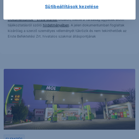
többszörözése, publikálása, átdolgozása, terjesztése kizárólag a Társaság
Sütibeállítások kezelése
előzetes írásos engedélyével lehetséges. A jelen dokumentumban foglaltak
kiadásuk időpontjában érvényesek. További részletek:
Erste Market
Dokumentumok – Erste Market
oldalon, illetve a Társaság ügyletek előtti
tájékoztatásról szóló
hirdetményében
. A jelen dokumentumban foglaltak
kizárólag a szerző személyes véleményét tükrözik és nem tekinthetőek az
Erste Befektetési Zrt. hivatalos szakmai álláspontjának