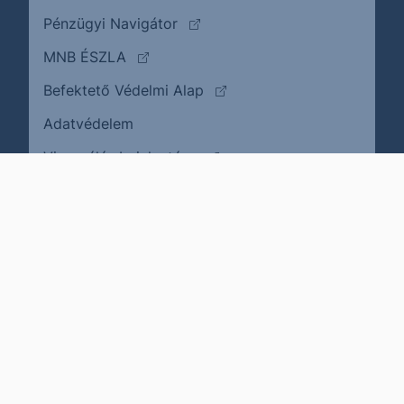
(külső oldalra ugrik)
Pénzügyi Navigátor
(külső oldalra ugrik)
MNB ÉSZLA
(külső oldalra ugrik)
Befektető Védelmi Alap
Adatvédelem
(külső oldalra ugrik)
Visszaélés bejelentése
Karrier