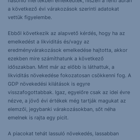
hasonló mértékben emelkedtek, hiszen a fenti ábrán
a következő évi várakozások szerinti adatokat
vettük figyelembe.
Ebből következik az alapvető kérdés, hogy ha az
emelkedést a likviditás és/vagy az
eredményvárakozások emelkedése hajtotta, akkor
ezekben mire számíthatunk a következő
időszakban. Mint már az előbb is láthattuk, a
likviditás növekedése fokozatosan csökkenni fog. A
GDP növekedési kilátások is egyre
visszafogottabbak. Igaz, egyelőre csak az idei évre
nézve, a jövő évi értékek még tartják magukat az
elemzői, jegybanki várakozásokban, sőt néha
emelnek is rajta egy picit.
A piacokat tehát lassuló növekedés, lassabban