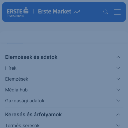
SZTORI
Elemzések és adatok
Viharos ősz?!
Hírek
BEFEKTETÉS
Elemzések
|
Miró József
Vezető elemző
2021. szeptember 23. 18:06
Média hub
Gazdasági adatok
Az elmúlt napokban az egymást követő negatív
Keresés és árfolyamok
hírek hatására kissé idegesebbé váltak a piacok.
Termék keresők