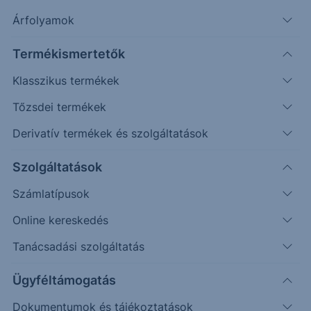
Árfolyamok
Úgy tűnik, véget ér a hónapok óta tartó csendes
kereskedés, amit a félelem indexének is nevezett
Termékismertetők
VIX ficánkolása is jelez.
Klasszikus termékek
Tőzsdei termékek
Derivatív termékek és szolgáltatások
Szolgáltatások
Számlatípusok
Online kereskedés
Forrás: Bloomberg
Tanácsadási szolgáltatás
A jegybankok
Ügyféltámogatás
Dokumentumok és tájékoztatások