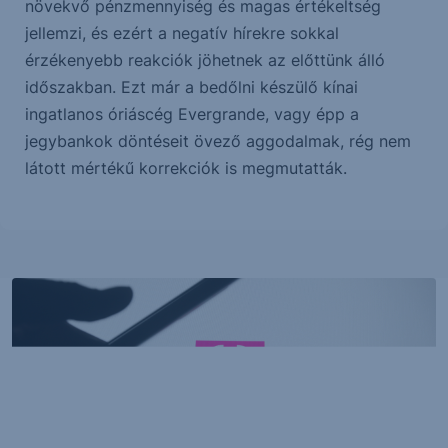
növekvő pénzmennyiség és magas értékeltség
jellemzi, és ezért a negatív hírekre sokkal
érzékenyebb reakciók jöhetnek az előttünk álló
időszakban. Ezt már a bedőlni készülő kínai
ingatlanos óriáscég Evergrande, vagy épp a
jegybankok döntéseit övező aggodalmak, rég nem
látott mértékű korrekciók is megmutatták.