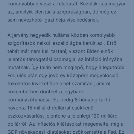
komolyabban veszi a feladatát. Közülük is a magyar
az, amelyik élen jár a szigorúságban, de még ez
sem nevezhető igazi héja viselkedésnek.
A járvány negyedik hulláma közben komolyabb
szigorítások nélkül leszálló ágba került az . Ettől
tehát már nem kell tartani, viszont Biden elnök
jelentős támogatási csomagjai az infláció irányába
mutatnak. Így talán nem meglepő, hogy a legutóbbi
Fed ülés után egy jövő év közepére megvalósuló
fokozatos kivezetésre lehet számítani, amiről
novemberben dönthet a jegybank
kormányzótanácsa. Ez pedig 8 hónapig tartó,
havonta 15 milliárd dollárral csökkenő
eszközvásárlást jelentene a jelenlegi 120 milliárd
dollárról. Az inflációs kilátásokat megemelte, míg a
GDP növekedési kilátásokat csökkentette a Fed. Ez