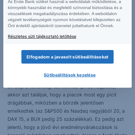
Az Erste Bank sütiket használ a weboldalak működtetése, a
könnyebb használat és megfelelő színvonal biztosítása és a
visszaélések megakadályozása érdekében. A weboldalon
végzett tevékenységek nyomon követésével kifejezetten az
Önt érdeklő ajánlatokról üzenetet juttathatunk el Önnek.
Részletes süti tájékoztató letöltése
Elfogadom a javasolt sütibeállításokat
Forrás: Bloomberg, Erste
Sütibeállítások kezelése
Ha az aktuális értékeket (kék pötty) hasonlítjuk az
év eleji értékeltségi szintekhez (piros négyzet),
akkor azt találjuk, hogy a piacok most egy picit
drágábbak, miközben a börzék jelentősen
emelkedtek (az S&P500 és Nasdaq nagyjából 20, a
DAX 15, a BUX pedig 25 százalékkal). Ez pedig azt
jelenti, hogy a jövő évi eredményvárakozások is