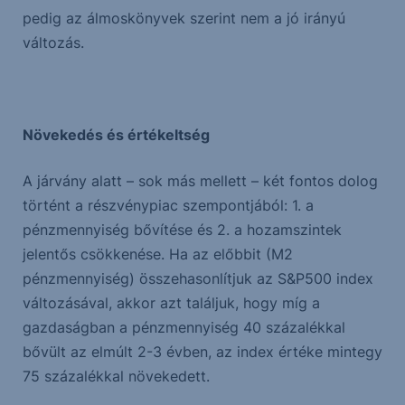
pedig az álmoskönyvek szerint nem a jó irányú
változás.
Növekedés és értékeltség
A járvány alatt – sok más mellett – két fontos dolog
történt a részvénypiac szempontjából: 1. a
pénzmennyiség bővítése és 2. a hozamszintek
jelentős csökkenése. Ha az előbbit (M2
pénzmennyiség) összehasonlítjuk az S&P500 index
változásával, akkor azt találjuk, hogy míg a
gazdaságban a pénzmennyiség 40 százalékkal
bővült az elmúlt 2-3 évben, az index értéke mintegy
75 százalékkal növekedett.