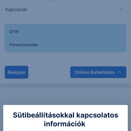
Kapcsolat
GYIK
Panaszkezelés
Belépés
Online Befektetés
Sütibeállításokkal kapcsolatos
információk