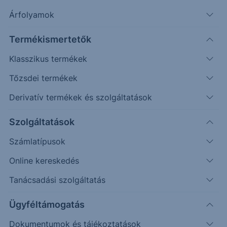
Árfolyamok
Termékismertetők
Erste Future
Csomagok
Indítás
Gyerekeknek
Klasszikus termékek
Tőzsdei termékek
Derivatív termékek és szolgáltatások
Szolgáltatások
Számlatípusok
Online kereskedés
Tanácsadási szolgáltatás
Már betöltötted a 18-at, de még nem vagy 27
éves?
Ügyféltámogatás
Első befektetéseddel új diák
Dokumentumok és tájékoztatások