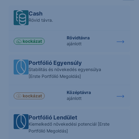
Cash
Rövid távra.
Rövidtávra
kockázat
ajánlott
Portfólió Egyensúly
Stabilitás és növekedés egyensúlya
[Erste Portfólió Megoldás]
Középtávra
kockázat
ajánlott
Portfólió Lendület
Kiemelkedő növekedési potenciál [Erste
Portfólió Megoldás]