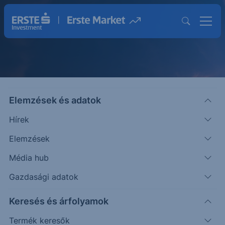
Elemzések és adatok
A befektetés mindenkié!
Hírek
Elemzések
Erste Future Befektetési Program
Média hub
Érdekel
Gazdasági adatok
Keresés és árfolyamok
Termék keresők