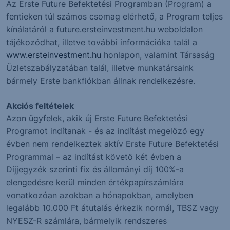
Az Erste Future Befektetési Programban (Program) a
fentieken túl számos csomag elérhető, a Program teljes
kínálatáról a future.ersteinvestment.hu weboldalon
tájékozódhat, illetve további információka talál a
www.ersteinvestment.hu
honlapon, valamint Társaság
Üzletszabályzatában talál, illetve munkatársaink
bármely Erste bankfiókban állnak rendelkezésre.
Akciós feltételek
Azon ügyfelek, akik új Erste Future Befektetési
Programot indítanak - és az indítást megelőző egy
évben nem rendelkeztek aktív Erste Future Befektetési
Programmal – az indítást követő két évben a
Díjjegyzék szerinti fix és állományi díj 100%-a
elengedésre kerül minden értékpapírszámlára
vonatkozóan azokban a hónapokban, amelyben
legalább 10.000 Ft átutalás érkezik normál, TBSZ vagy
NYESZ-R számlára, bármelyik rendszeres