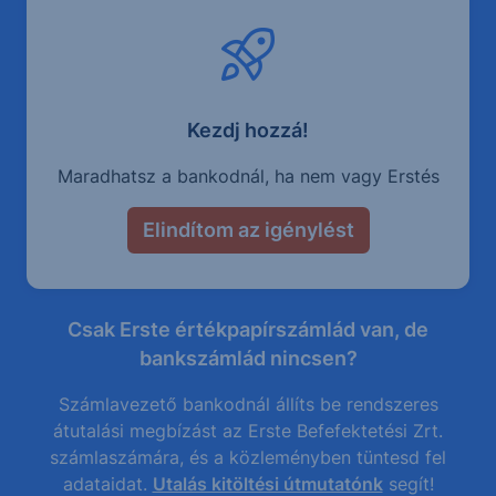
Kezdj hozzá!
Maradhatsz a bankodnál, ha nem vagy Erstés
Elindítom az igénylést
Csak Erste értékpapírszámlád van, de
bankszámlád nincsen?
Számlavezető bankodnál állíts be rendszeres
átutalási megbízást az Erste Befefektetési Zrt.
számlaszámára, és a közleményben tüntesd fel
adataidat.
Utalás kitöltési útmutatónk
segít!