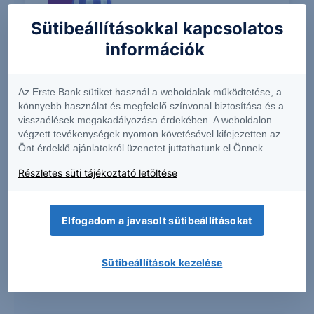
Sütibeállításokkal kapcsolatos
információk
Gyermeked taníttatása vagy a nyugdíjad
biztosítása.
Az Erste Bank sütiket használ a weboldalak működtetése, a
könnyebb használat és megfelelő színvonal biztosítása és a
visszaélések megakadályozása érdekében. A weboldalon
végzett tevékenységek nyomon követésével kifejezetten az
Önt érdeklő ajánlatokról üzenetet juttathatunk el Önnek.
Részletes süti tájékoztató letöltése
Elfogadom a javasolt sütibeállításokat
Több marad nálad az állami
támogatásokkal és kedvezményekkel!
Sütibeállítások kezelése