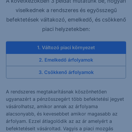
A következőkben 3 példát mutatunk be, hogyan
viselkednek a rendszeres és egyösszegű
befektetések váltakozó, emelkedő, és csökkenő
piaci helyzetekben:
1. Változó piaci környezet
2. Emelkedő árfolyamok
3. Csökkenő árfolyamok
A rendszeres megtakarításnak köszönhetően
ugyanazért a pénzösszegért több befektetési jegyet
vásárolhatsz, amikor annak az árfolyama
alacsonyabb, és kevesebbet amikor magasabb az
árfolyam. Ezzel átlagolódik az az ár amelyért a
befektetéseit vásároltad. Vagyis a piaci mozgás