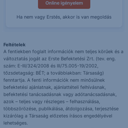
Online igényelem
Ha nem vagy Erstés, akkor is van megoldás
Feltételek
A fentiekben foglalt információk nem teljes körűek és a
változtatás jogát az Erste Befektetési Zrt. (tev. eng.
szám: E-III/324/2008 és III/75.005-19/2002,
tőzsdetagság: BÉT; a továbbiakban: Társaság)
fenntartja. A fenti információk nem minősülnek
befektetési ajánlatnak, ajánlattételi felhívásnak,
befektetési tanácsadásnak vagy adótanácsadásnak,
azok – teljes vagy részleges – felhasználása,
többszörözése, publikálása, átdolgozása, terjesztése
kizárólag a Társaság előzetes írásos engedélyével
lehetséges.