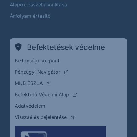
Alapok összehasonlítása
Árfolyam értesítő
Befektetések védelme
Biztonsági központ
(külső oldalra ugrik)
Pénzügyi Navigátor
(külső oldalra ugrik)
MNB ÉSZLA
(külső oldalra ugrik)
Befektető Védelmi Alap
Adatvédelem
(külső oldalra ugrik)
Visszaélés bejelentése