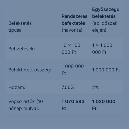
Egyösszegű
Rendszeres
befektetés
Befektetés
befektetés
(az időszak
típusa
(havonta)
elején)
10 × 100
1 × 1 000
Befizetések:
000 Ft
000 Ft
1 000 000
Befektetett összeg:
1 000 000 Ft
Ft
Hozam:
7.06%
2%
Végső érték (10
1 070 583
1 020 000
hónap múlva):
Ft
Ft