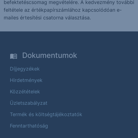
befektetéscsomag megvételére. A kedvezmény további
feltétele az értékpapírszámlához kapcsolódóan e-
mailes értesítési csatorna választása.
Dokumentumok
Díjjegyzékek
Hirdetmények
Közzétételek
Üzletszabályzat
Termék és költségtájékoztatók
Fenntarthatóság