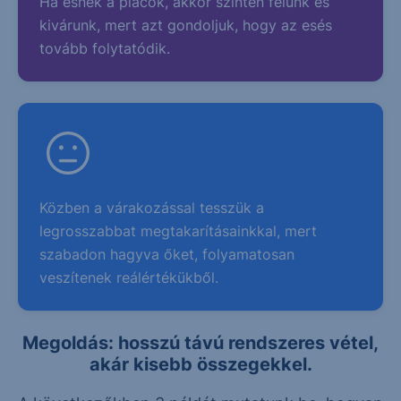
Ha esnek a piacok, akkor szintén félünk és
kivárunk, mert azt gondoljuk, hogy az esés
tovább folytatódik.
Közben a várakozással tesszük a
legrosszabbat megtakarításainkkal, mert
szabadon hagyva őket, folyamatosan
veszítenek reálértékükből.
Megoldás: hosszú távú rendszeres vétel,
akár kisebb összegekkel.