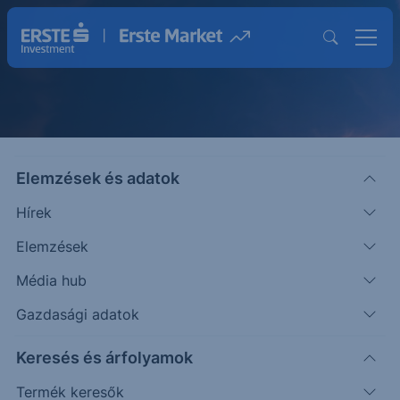
Elemzések és adatok
A befektetés mindenkié!
Hírek
Elemzések
Erste Future Befektetési Program
Média hub
Érdekel
Gazdasági adatok
Keresés és árfolyamok
Termék keresők