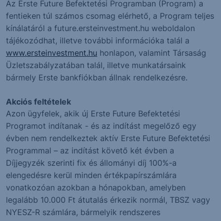
Az Erste Future Befektetési Programban (Program) a
fentieken túl számos csomag elérhető, a Program teljes
kínálatáról a future.ersteinvestment.hu weboldalon
tájékozódhat, illetve további információka talál a
www.ersteinvestment.hu
honlapon, valamint Társaság
Üzletszabályzatában talál, illetve munkatársaink
bármely Erste bankfiókban állnak rendelkezésre.
Akciós feltételek
Azon ügyfelek, akik új Erste Future Befektetési
Programot indítanak - és az indítást megelőző egy
évben nem rendelkeztek aktív Erste Future Befektetési
Programmal – az indítást követő két évben a
Díjjegyzék szerinti fix és állományi díj 100%-a
elengedésre kerül minden értékpapírszámlára
vonatkozóan azokban a hónapokban, amelyben
legalább 10.000 Ft átutalás érkezik normál, TBSZ vagy
NYESZ-R számlára, bármelyik rendszeres