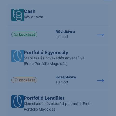
Cash
Rövid távra.
Rövidtávra
kockázat
ajánlott
Portfólió Egyensúly
Stabilitás és növekedés egyensúlya
[Erste Portfólió Megoldás]
Középtávra
kockázat
ajánlott
Portfólió Lendület
Kiemelkedő növekedési potenciál [Erste
Portfólió Megoldás]