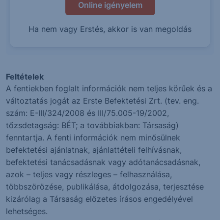
Online igényelem
Ha nem vagy Erstés, akkor is van megoldás
Feltételek
A fentiekben foglalt információk nem teljes körűek és a
változtatás jogát az Erste Befektetési Zrt. (tev. eng.
szám: E-III/324/2008 és III/75.005-19/2002,
tőzsdetagság: BÉT; a továbbiakban: Társaság)
fenntartja. A fenti információk nem minősülnek
befektetési ajánlatnak, ajánlattételi felhívásnak,
befektetési tanácsadásnak vagy adótanácsadásnak,
azok – teljes vagy részleges – felhasználása,
többszörözése, publikálása, átdolgozása, terjesztése
kizárólag a Társaság előzetes írásos engedélyével
lehetséges.