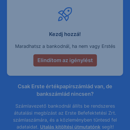
Kezdj hozzá!
Maradhatsz a bankodnál, ha nem vagy Erstés
Elindítom az igénylést
Csak Erste értékpapírszámlád van, de
bankszámlád nincsen?
Számlavezető bankodnál állíts be rendszeres
átutalási megbízást az Erste Befefektetési Zrt.
számlaszámára, és a közleményben tüntesd fel
adataidat.
Utalás kitöltési útmutatónk
segít!