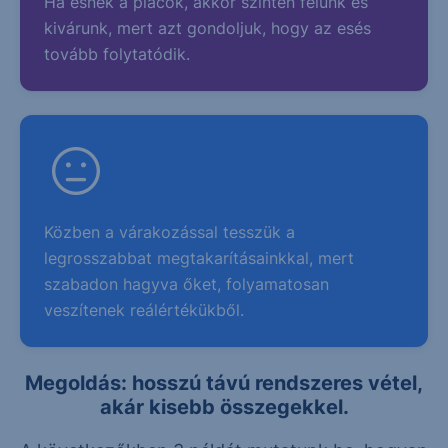
Ha esnek a piacok, akkor szintén félünk és
kivárunk, mert azt gondoljuk, hogy az esés
tovább folytatódik.
Közben a várakozással tesszük a
legrosszabbat megtakarításainkkal, mert
szabadon hagyva őket, folyamatosan
veszítenek reálértékükből.
Megoldás: hosszú távú rendszeres vétel,
akár kisebb összegekkel.