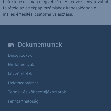
befektetéscsomag megvételére. A kedvezmény további
feltétele az értékpapírszámlához kapcsolódóan e-
mailes értesítési csatorna választása.
Dokumentumok
Díjjegyzékek
Hirdetmények
Közzétételek
Üzletszabályzat
Termék és költségtájékoztatók
Fenntarthatóság