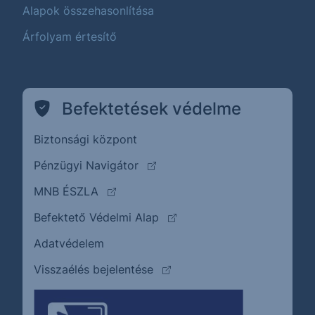
Alapok összehasonlítása
Árfolyam értesítő
Befektetések védelme
Biztonsági központ
(külső oldalra ugrik)
Pénzügyi Navigátor
(külső oldalra ugrik)
MNB ÉSZLA
(külső oldalra ugrik)
Befektető Védelmi Alap
Adatvédelem
(külső oldalra ugrik)
Visszaélés bejelentése