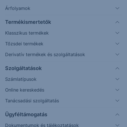
Árfolyamok
Termékismertetők
Erste Future
Csomagok
Indítás
Gyerekeknek
Klasszikus termékek
Tőzsdei termékek
Derivatív termékek és szolgáltatások
Szolgáltatások
Számlatípusok
Online kereskedés
Tanácsadási szolgáltatás
Már betöltötted a 18-at, de még nem vagy 27
éves?
Ügyféltámogatás
Első befektetéseddel új diák
Dokumentumok és tájékoztatások