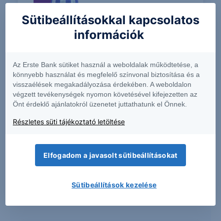
Sütibeállításokkal kapcsolatos
információk
Gyermeked taníttatása vagy a nyugdíjad
biztosítása.
Az Erste Bank sütiket használ a weboldalak működtetése, a
könnyebb használat és megfelelő színvonal biztosítása és a
visszaélések megakadályozása érdekében. A weboldalon
végzett tevékenységek nyomon követésével kifejezetten az
Önt érdeklő ajánlatokról üzenetet juttathatunk el Önnek.
Részletes süti tájékoztató letöltése
Elfogadom a javasolt sütibeállításokat
Több marad nálad az állami
támogatásokkal és kedvezményekkel!
Sütibeállítások kezelése