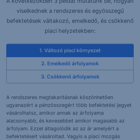
A következőkben 3 példát mutatunk be, hogyan
viselkednek a rendszeres és egyösszegű
befektetések váltakozó, emelkedő, és csökkenő
piaci helyzetekben:
1. Változó piaci környezet
2. Emelkedő árfolyamok
3. Csökkenő árfolyamok
A rendszeres megtakarításnak köszönhetően
ugyanazért a pénzösszegért több befektetési jegyet
vásárolhatsz, amikor annak az árfolyama
alacsonyabb, és kevesebbet amikor magasabb az
árfolyam. Ezzel átlagolódik az az ár amelyért a
befektetéseit vásároltad. Vagyis a piaci mozgás