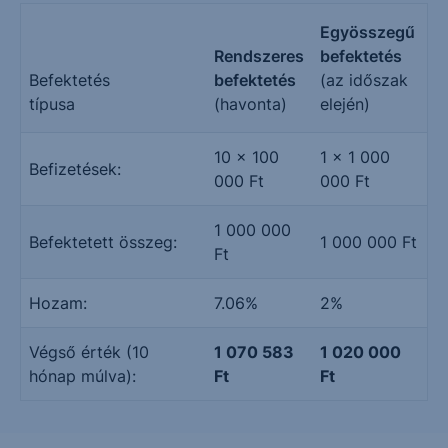
Egyösszegű
Rendszeres
befektetés
Befektetés
befektetés
(az időszak
típusa
(havonta)
elején)
10 × 100
1 × 1 000
Befizetések:
000 Ft
000 Ft
1 000 000
Befektetett összeg:
1 000 000 Ft
Ft
Hozam:
7.06%
2%
Végső érték (10
1 070 583
1 020 000
hónap múlva):
Ft
Ft