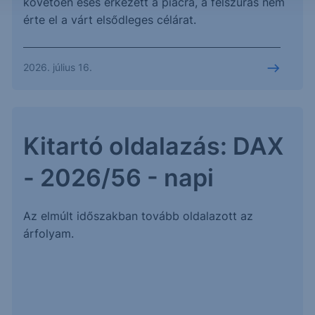
követően esés érkezett a piacra, a felszúrás nem
érte el a várt elsődleges célárat.
2026. július 16.
Kitartó oldalazás: DAX
- 2026/56 - napi
Az elmúlt időszakban tovább oldalazott az
árfolyam.