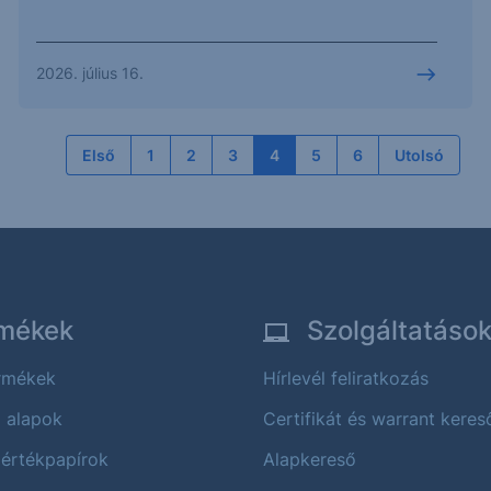
2026. július 16.
Első
1
2
3
4
5
6
Utolsó
mékek
Szolgáltatáso
ermékek
Hírlevél feliratkozás
i alapok
Certifikát és warrant keres
 értékpapírok
Alapkereső