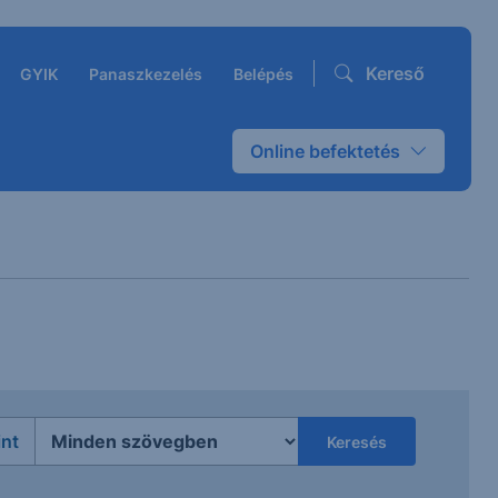
Kereső
GYIK
Panaszkezelés
Belépés
Online befektetés
int
Keresés