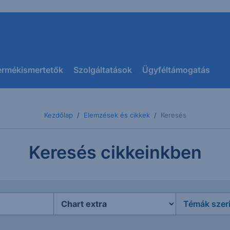
ermékismertetők
Szolgáltatások
Ügyféltámogatás
Kezdőlap
Elemzések és cikkek
Keresés
Keresés cikkeinkben
Témák szer