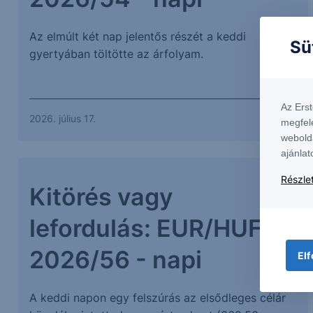
Az elmúlt két nap jelentős részét a keddi
Sü
gyertyában töltötte az árfolyam.
Az Ers
2026. július 17.
megfel
webold
ajánlat
Részlet
Kitörés vagy
lefordulás: EUR/HUF -
2026/56 - napi
Elf
A keddi napon egy felszúrás az elsődleges célár