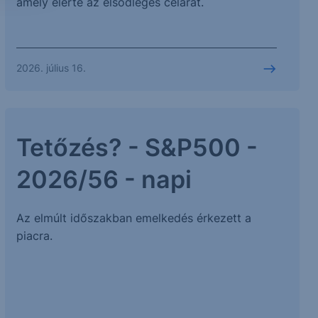
amely elérte az elsődleges célárat.
2026. július 16.
Tetőzés? - S&P500 -
2026/56 - napi
Az elmúlt időszakban emelkedés érkezett a
piacra.