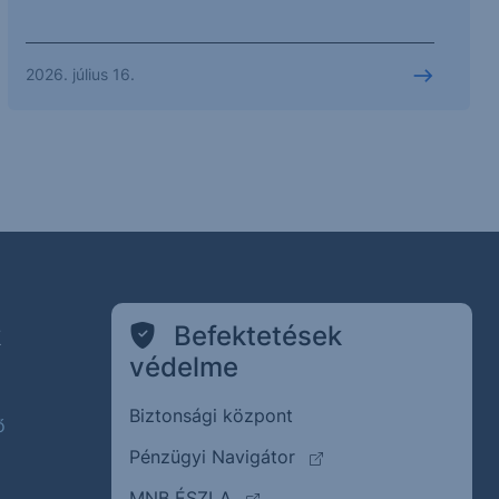
2026. július 16.
k
Befektetések
védelme
Biztonsági központ
ő
(külső oldalra ugrik)
Pénzügyi Navigátor
(külső oldalra ugrik)
MNB ÉSZLA