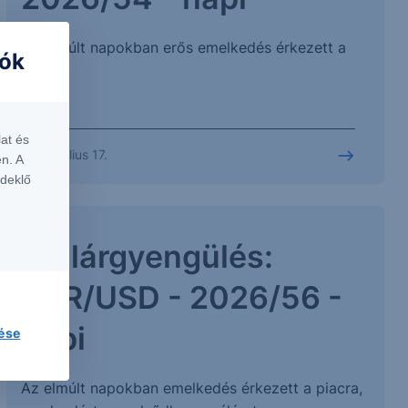
Az elmúlt napokban erős emelkedés érkezett a
iók
piacra.
at és
2026. július 17.
n. A
rdeklő
Dollárgyengülés:
EUR/USD - 2026/56 -
napi
lése
Az elmúlt napokban emelkedés érkezett a piacra,