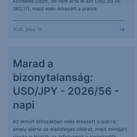
közelébe jutott, de nem érte el azt (362,50 vs.
362,17), majd esés érkezett a piacra.
2026. július 16.
Marad a
bizonytalanság:
USD/JPY - 2026/56 -
napi
Az elmúlt időszakban esés érkezett a piacra,
amely elérte az elsődleges célárat, majd mindjárt
vissza is húzták az árfolyamot a kereskedők.