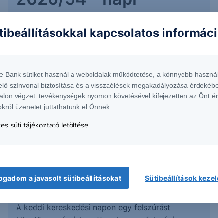
Az elmúlt időszakban az idő legnagyobb részét a
tibeállításokkal kapcsolatos informác
várakozások szerinti területen töltötte az
árfolyam.
te Bank sütiket használ a weboldalak működtetése, a könnyebb használ
2026. július 17.
elő színvonal biztosítása és a visszaélések megakadályozása érdekébe
alon végzett tevékenységek nyomon követésével kifejezetten az Önt é
okról üzenetet juttathatunk el Önnek.
es süti tájékoztató letöltése
Bázis a lobogó tetején:
USD/HUF - 2026/56 -
napi
ogadom a javasolt sütibeállításokat
Sütibeállítások keze
A keddi kereskedési napon egy felszúrást