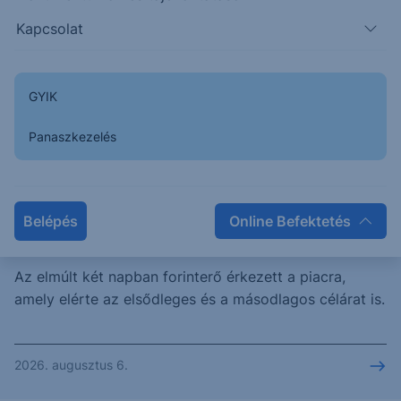
Kapcsolat
Keresés
231 találat cikkeink között
GYIK
Panaszkezelés
Beszorulva a sávba: EUR/HUF -
Belépés
Online Befektetés
2026/62 - napi
Az elmúlt két napban forinterő érkezett a piacra,
amely elérte az elsődleges és a másodlagos célárat is.
2026. augusztus 6.