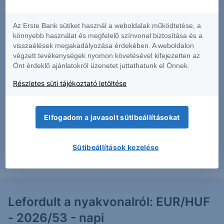
Forintgyengülés: EUR/HUF -
Az Erste Bank sütiket használ a weboldalak működtetése, a
könnyebb használat és megfelelő színvonal biztosítása és a
2026/54 - napi
visszaélések megakadályozása érdekében. A weboldalon
végzett tevékenységek nyomon követésével kifejezetten az
Az elmúlt időszakban a várt esés nem érkezett meg,
Önt érdeklő ajánlatokról üzenetet juttathatunk el Önnek.
azonnal emelkedni kezdett az árfolyam, amely elérte
Részletes süti tájékoztató letöltése
az esés utáni emelkedésre vonatkozó elsődleges
célárat, majd a felfokozott nemzetközi hangulatban
további éles...
Elfogadom a javasolt sütibeállításokat
Sütibeállítások kezelése
2026. július 9.
Lefordult a nyakvonalról: EUR/HUF
- 2026/53 - napi