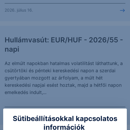
2026. július 16.
Hullámvasút: EUR/HUF - 2026/55 -
napi
Az elmúlt napokban hatalmas volatilitást láthattunk, a
csütörtöki és pénteki kereskedési napon a szerdai
gyertyában mozgott az árfolyam, a múlt hét
kereskedési napjai esést hoztak, majd a hétfői napon
emelkedés indult,...
2026. július 14.
Sütibeállításokkal kapcsolatos
információk