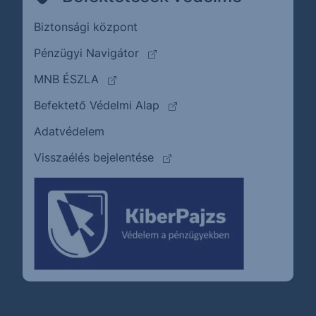
Biztonsági központ
(külső oldalra ugrik)
Pénzügyi Navigátor
(külső oldalra ugrik)
MNB ÉSZLA
(külső oldalra ugrik)
Befektető Védelmi Alap
Adatvédelem
(külső oldalra ugrik)
Visszaélés bejelentése