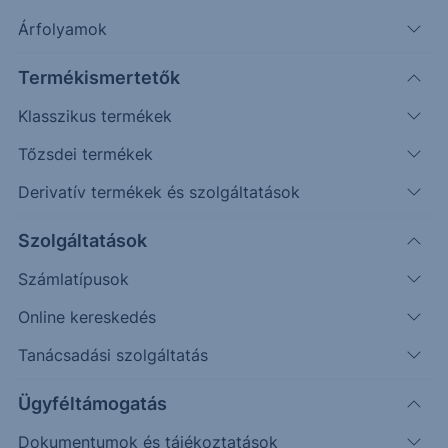
Olvasási segéd
Árfolyamok
Termékismertetők
Klasszikus termékek
Keresés cikkeinkben
Tőzsdei termékek
Derivatív termékek és szolgáltatások
Szolgáltatások
Számlatípusok
Online kereskedés
Tanácsadási szolgáltatás
Témák szerint
Ügyféltámogatás
Dokumentumok és tájékoztatások