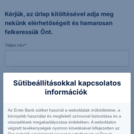
Kérjük, az űrlap kitöltésével adja meg
nekünk elérhetőségeit és hamarosan
felkeressük Önt.
Teljes név*
Email cím
Sütibeállításokkal kapcsolatos
információk
Mobilszám*
Az Erste Bank sütiket használ a weboldalak működtetése, a
könnyebb használat és megfelelő színvonal biztosítása és a
visszaélések megakadályozása érdekében. A weboldalon
végzett tevékenységek nyomon követésével kifejezetten az