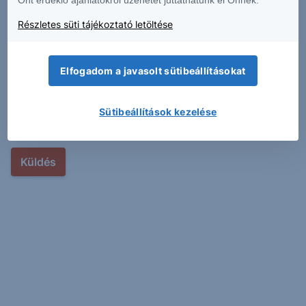
Önt érdeklő ajánlatokról üzenetet juttathatunk el Önnek.
Hívás kért időszaka
Részletes süti tájékoztató letöltése
Elfogadom a javasolt sütibeállításokat
Az űrlap elküldésével elismerem, hogy elolvastam és
elfogadtam az
adatkezelési nyilatkozatot
*
Sütibeállítások kezelése
A csillaggal (*) jelölt mezők kitöltése kötelező.