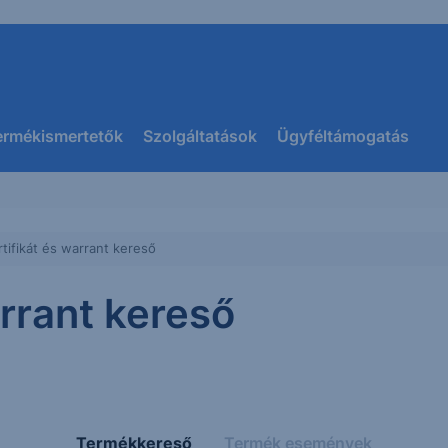
ermékismertetők
Szolgáltatások
Ügyféltámogatás
rtifikát és warrant kereső
arrant kereső
Termékkereső
Termék események