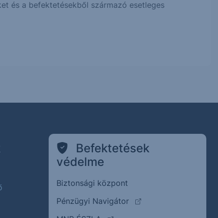
eket és a befektetésekből származó esetleges
k
Befektetések
védelme
Biztonsági központ
ő
(külső oldalra ugrik)
Pénzügyi Navigátor