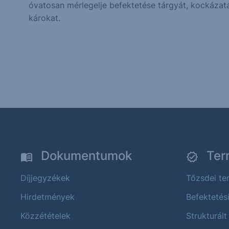
óvatosan mérlegelje befektetése tárgyát, kockázatá
károkat.
Dokumentumok
Ter
Díjjegyzékek
Tőzsdei t
Hirdetmények
Befektetés
Közzétételek
Strukturált