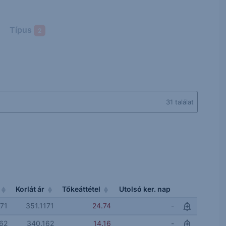
Típus
2
31 találat
Korlát ár
Tőkeáttétel
Utolsó ker. nap
171
351.1171
24.74
-
162
340.162
14.16
-