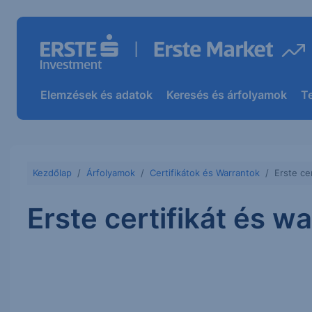
Elemzések és adatok
Keresés és árfolyamok
T
Kezdőlap
Árfolyamok
Certifikátok és Warrantok
Erste ce
Erste certifikát és w