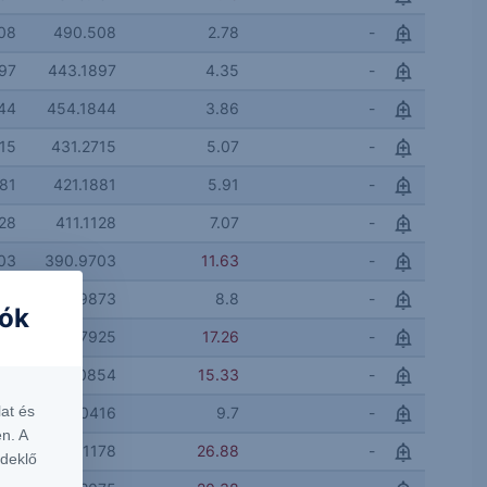
08
490.508
2.78
-
97
443.1897
4.35
-
44
454.1844
3.86
-
15
431.2715
5.07
-
81
421.1881
5.91
-
128
411.1128
7.07
-
03
390.9703
11.63
-
73
400.9873
8.8
-
iók
25
380.7925
17.26
-
04
1.0854
15.33
-
at és
66
1.0416
9.7
-
n. A
128
1.1178
26.88
-
rdeklő