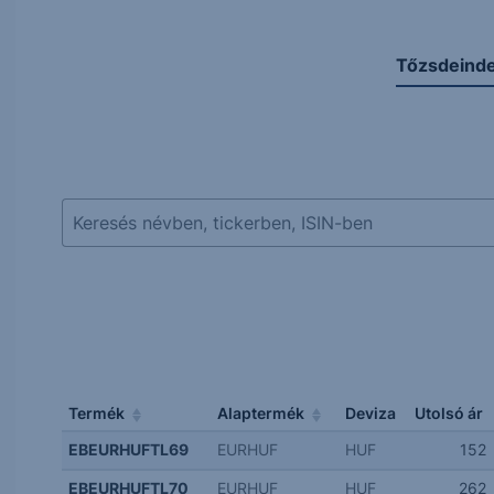
Tőzsdeind
Termék
Alaptermék
Deviza
Utolsó ár
EBEURHUFTL69
EURHUF
HUF
152
EBEURHUFTL70
EURHUF
HUF
262