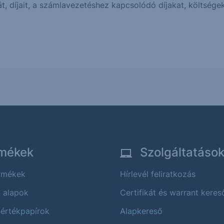
t, díjait, a számlavezetéshez kapcsolódó díjakat, költség
mékek
Szolgáltatáso
ermékek
Hírlevél feliratkozás
i alapok
Certifikát és warrant keres
 értékpapírok
Alapkereső