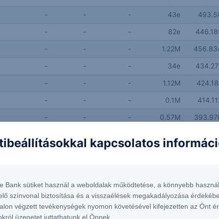
-
-
-
43e
493.5
-
-
-
82e
446.18
-
-
-
1.22M
456.83
-
-
-
34e
434.27
-
-
-
1.12M
424.18
-
-
-
0.1M
414.1
-
-
-
0.57M
393.97
-
-
-
16e
403.98
tibeállításokkal kapcsolatos informác
-
-
-
15.83M
383.79
-
-
-
3.54M
1.08
te Bank sütiket használ a weboldalak működtetése, a könnyebb használ
-
-
-
0.35M
1.03
elő színvonal biztosítása és a visszaélések megakadályozása érdekébe
-
-
-
0.2M
1.1
alon végzett tevékenységek nyomon követésével kifejezetten az Önt é
okról üzenetet juttathatunk el Önnek.