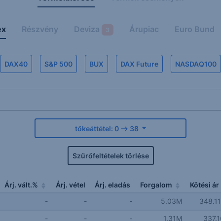
ex
Részvény
Deviza
Árupiac
Euro Bund
3
DAX40
S&P 500
BUX
DAX Future
NASDAQ100
tőkeáttétel:
0
38
Szűrőfeltételek törlése
Árj. vált.%
Árj. vétel
Árj. eladás
Forgalom
Kötési ár
-
-
-
5.03M
348.1
-
-
-
1.31M
337.