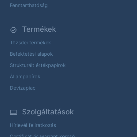
Fenntarthatóság
Termékek
Tőzsdei termékek
Befektetési alapok
Strukturált értékpapírok
Állampapírok
Devizapiac
Szolgáltatások
Hírlevél feliratkozás
Certifikát és warrant kereső