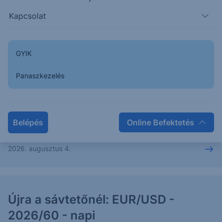
Kapcsolat
Lefordult az ellenállásról: EUR/USD
- 2026/61 - napi
GYIK
Az elmúlt napokban először emelkedés érkezett a
piacra, amely elérte a várt célárat, azonban nem a
Panaszkezelés
várt szintről fordult le az árfolyam, hanem előtte
tovább emelkedett 1,1559-ig, majd a hétfői
kereskedési napon erről a...
Belépés
Online Befektetés
2026. augusztus 4.
Újra a sávtetőnél: EUR/USD -
2026/60 - napi