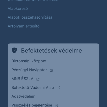
Alapkereső
Alapok összehasonlítása
Árfolyam értesítő
Befektetések védelme
Biztonsági központ
(külső oldalra ugrik)
Pénzügyi Navigátor
(külső oldalra ugrik)
MNB ÉSZLA
(külső oldalra ugrik)
Befektető Védelmi Alap
Adatvédelem
(külső oldalra ugrik)
Visszaélés bejelentése