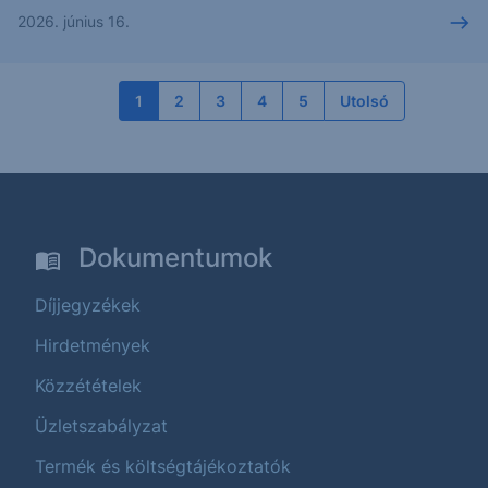
2026. június 16.
1
2
3
4
5
Utolsó
Dokumentumok
Díjjegyzékek
Hirdetmények
Közzétételek
Üzletszabályzat
Termék és költségtájékoztatók