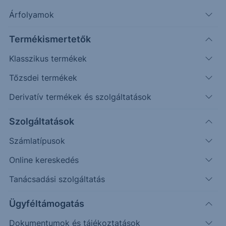
Árfolyamok
Keresés
Termékismertetők
212 találat cikkeink között
Klasszikus termékek
Tőzsdei termékek
Derivatív termékek és szolgáltatások
Áttörési kisérlet: EUR/USD -
Szolgáltatások
2026/62 - napi
Számlatípusok
Az elmúlt napokban emelkedés érkezett a piacra.
Online kereskedés
Tanácsadási szolgáltatás
2026. augusztus 6.
Ügyféltámogatás
Dokumentumok és tájékoztatások