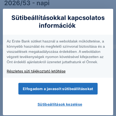
2026/53 - napi
Az elmúlt napokban emelkedés érkezett a piacra.
Sütibeállításokkal kapcsolatos
információk
2026. július 7.
Az Erste Bank sütiket használ a weboldalak működtetése, a
könnyebb használat és megfelelő színvonal biztosítása és a
visszaélések megakadályozása érdekében. A weboldalon
végzett tevékenységek nyomon követésével kifejezetten az
Visszatért a trend: EUR/USD -
Önt érdeklő ajánlatokról üzenetet juttathatunk el Önnek.
2026/52 - napi
Részletes süti tájékoztató letöltése
Az elmúlt napokban esés érkezett a piacra, amely
elérte a várt célárat.
Elfogadom a javasolt sütibeállításokat
Sütibeállítások kezelése
2026. július 2.