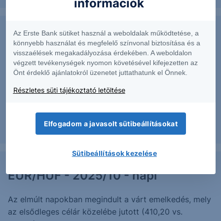
információk
Az Erste Bank sütiket használ a weboldalak működtetése, a
S&P500 - 2025/10 - napi
könnyebb használat és megfelelő színvonal biztosítása és a
visszaélések megakadályozása érdekében. A weboldalon
Az elmúlt időszakban egy felszúrást követően
végzett tevékenységek nyomon követésével kifejezetten az
Önt érdeklő ajánlatokról üzenetet juttathatunk el Önnek.
megindult a várt esés, mely elérte az elsődleges
célárat.
Részletes süti tájékoztató letöltése
Elfogadom a javasolt sütibeállításokat
2025. február 4.
Sütibeállítások kezelése
EUR/HUF - 2025/10 - napi
Az elmúlt napokban megindult a várt emelkedés, mely
az elsődleges célár közelébe jutott (410,20 vs.