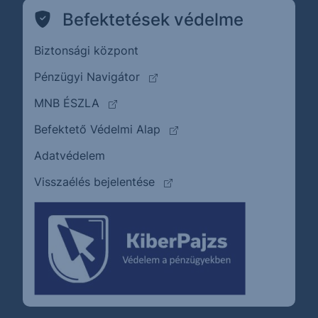
Befektetések védelme
Biztonsági központ
(külső oldalra ugrik)
Pénzügyi Navigátor
(külső oldalra ugrik)
MNB ÉSZLA
(külső oldalra ugrik)
Befektető Védelmi Alap
Adatvédelem
(külső oldalra ugrik)
Visszaélés bejelentése