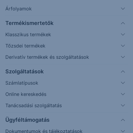
Árfolyamok
Keresés
Termékismertetők
2204 találat cikkeink között
Klasszikus termékek
Tőzsdei termékek
Derivatív termékek és szolgáltatások
EUR/USD - 2025/11 - napi
Szolgáltatások
Számlatípusok
Az elmúlt időszakban először megérkezett a várt
esés, mely nem érte el a jelzett szintet (1,025 vs.
Online kereskedés
1,027), majd emelkedés indult, mely elérte, majd
Tanácsadási szolgáltatás
meghaladta az elsődleges célárat.
Ügyféltámogatás
2025. február 6.
Dokumentumok és tájékoztatások