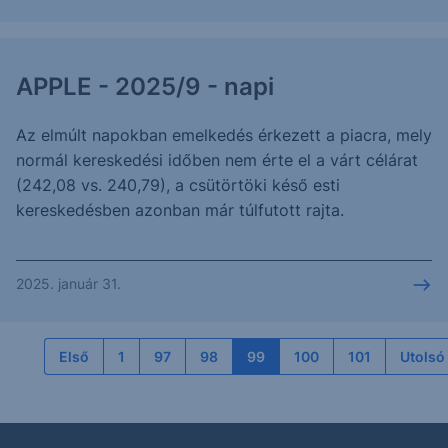
APPLE - 2025/9 - napi
Az elmúlt napokban emelkedés érkezett a piacra, mely
normál kereskedési időben nem érte el a várt célárat
(242,08 vs. 240,79), a csütörtöki késő esti
kereskedésben azonban már túlfutott rajta.
2025. január 31.
Első
1
97
98
99
100
101
Utolsó