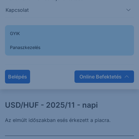
Kapcsolat
DAX - 2025/11 - napi
GYIK
Az elmúlt időszakban emelkedést láthattunk a német
Panaszkezelés
indexben, mely a várt zónába emelte az árfolyamot.
2025. február 6.
Belépés
Online Befektetés
USD/HUF - 2025/11 - napi
Az elmúlt időszakban esés érkezett a piacra.